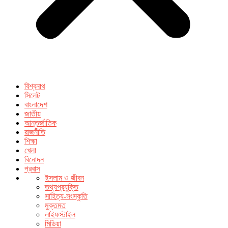
বিশ্বনাথ
সিলেট
বাংলাদেশ
জাতীয়
আন্তর্জাতিক
রাজনীতি
শিক্ষা
খেলা
বিনোদন
প্রবাস
ইসলাম ও জীবন
তথ্যপ্রযুক্তি
সাহিত্য-সংস্কৃতি
মুক্তমত
লাইফস্টাইল
মিডিয়া