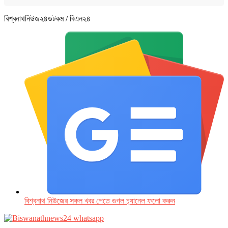
বিশ্বনাথনিউজ২৪ডটকম / বিএন২৪
বিশ্বনাথ নিউজের সকল খবর পেতে গুগল চ‌্যানেল ফলো করুন