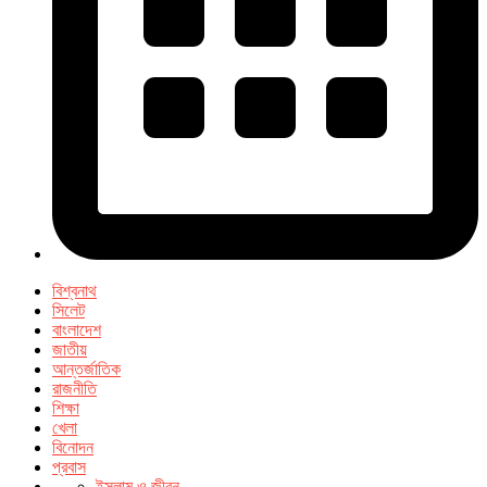
বিশ্বনাথ
সিলেট
বাংলাদেশ
জাতীয়
আন্তর্জাতিক
রাজনীতি
শিক্ষা
খেলা
বিনোদন
প্রবাস
ইসলাম ও জীবন