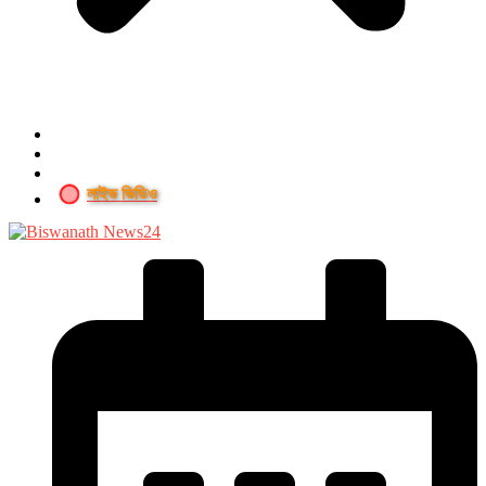
লাইভ ভিডিও