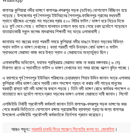
WhatsApp
বালাগঞ্জ কুশিয়ারা নদীর ভাঙ্গণে বালাগঞ্জ-খসরুপুর সড়ক (ডাইক) যোগাযোগ বিচ্ছিন্ন হয়ে
পড়েছে। উপজেলার পূর্ব পৈলনপুর ইউনিয়নের পৈলনপুর-ফাজিলপুর গ্রামের মধ্যবর্তী
স্থানে ব্রীজের এপ্রোচ সহ সড়কের প্রায় ৫০০ মিটার ফাটল / ভাঙ্গণ ধরে নিচের দিকে
৪/৫ ফুট দেবে গেছে। বর্তমানে যানবাহন চলাচল বন্ধ হয়ে গেছে চরম দুর্ভোগে পড়েছেন
যাতায়াতকারী স্কুল কলেজ মাদরাসার শিক্ষার্থী সহ অত্র এলাকাবাসী।
জানাযায় গত বছরের বন্যা পরবর্তী সময়ে কুশিয়ারা নদীর ভাঙনে উক্ত সড়কের বিভিন্ন
স্থান ফাটল ও ভাঙ্গণ দেখাদেয়। বন্যা পরবর্তী পানি উন্নয়ন বোর্ড ভাঙ্গণ ও ফাটল
স্থানগুলো মেরামত কাজ করে উক্ত স্থান ও মেরামতের অন্তর্ভুক্ত ছিল।
এলাকাবাসীর অভিযোগ, যথাযথ প্রক্রিয়ায় মেরামত কাজ না করায় মঙ্গলবার ( ৬ মে)
দিবাগত রাতে এ স্থানটিতে ফাটল ও ভাঙ্গণ দেখাদেয় যত সময় য়াচ্ছে ভাভ্গণ বৃদ্ধি পাচ্ছে।
এ ব্যাপারে পূর্ব পৈলনপুর ইউনিয়ন পরিষদের চেয়ারম্যান শিহাব উদ্দিন জানান অত্র এলাকায়
কুশিয়ারা নদীর ভাঙ্গণ রোধে স্থায়ী কোন পদক্ষেপ গ্রহন না করায় নদী পাড়ের মানুষের
ঘরবাড়ী রাস্তা ঘাট নদী ভাঙ্গণের কবলে পড়ছে। তিনি নদী ভাঙ্গণ রোধে কার্যকর পদক্ষেপ ও
যাতায়াতে জন দুর্ভোগ লাগবে দ্রুত সড়কের ভাঙ্গণ এলাকা মেরামতে দাবী জানান। সিলেট
এলজিইডি নির্বাহী প্রকৌশলী কর্মকর্তা জানান তিনি বালাগঞ্জ-খসরুপুর সড়ক ভাঙ্গণের খবর
পেয়ে জরুরি ভিত্তিতে যোগাযোগ রক্ষায় প্রয়োজনীয় ব্যাবস্থা গ্রহণের জন্য বালাগঞ্জ
উপজেলা এলজিইডি প্রকৌশলী কর্মকর্তাকে নির্দেশনা প্রদান করেছেন।
আরও পড়ুন::
সরকারি চাকরি ফিরে পাচ্ছেন সিলেটের কন্যা ডা. জোবাইদা
।