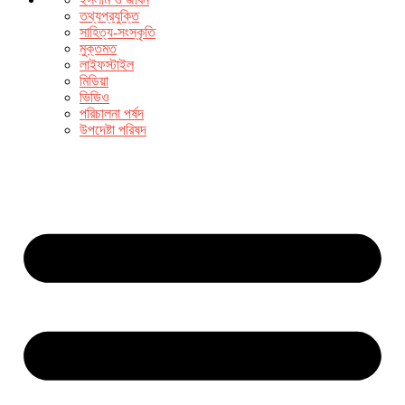
তথ্যপ্রযুক্তি
সাহিত্য-সংস্কৃতি
মুক্তমত
লাইফস্টাইল
মিডিয়া
ভিডিও
পরিচালনা পর্ষদ
উপদেষ্টা পরিষদ