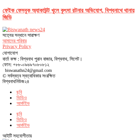
ফেইক ফেসবুক অ্যাকাউন্ট খুলে কুৎসা রটনার অভিযোগ, বিশ্বনাথে থানায়
জিডি
সত‌্যের সন্ধানে সারাক্ষণ
আমাদের পরিবার
Privacy Policy
যোগাযোগ
বার্তা কক্ষ : বিশ্বনাথ পুরান বাজার, বিশ্বনাথ, সিলেট।
ফোন: +৮৮-০৯৬৯৭০৮০৮১২
biswanathn24@gmail.com
© সর্বস্বত্ব স্বত্বাধিকার সংরক্ষিত
বিশ্বনাথনিউজ২৪
ছবি
ভিডিও
আর্কাইভ
ছবি
ভিডিও
আর্কাইভ
আইটি সহযোগীতায়