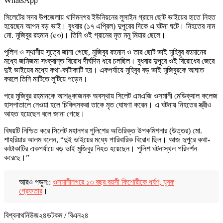
WhatsApp
সিলেটের সদর উপজেলায় খাদিমনগর ইউনিয়নের লুসাইন গ্রামে ছোট ভাইয়ের হাতে নিহত
হয়েছেন আপন বড় ভাই। বুধবার (১৭ এপ্রিল) দুপুরের দিকে এ ঘটনা ঘটে। নিহতের নাম
মো. মুজিবুর রহমান (৫৩)। তিনি ওই গ্রামের মৃত মনু মিয়ার ছেলে।
পুলিশ ও স্থানীয় সূত্রে জানা গেছে, মুজিবুর রহমান ও তার ছোট ভাই মুহিবুর রহমানের
মধ্যে জমিজমা সংক্রান্ত বিরোধ দীর্ঘদিন ধরে চলছিল। বুধবার দুপুরে ওই বিরোধের জেরে
দুই ভাইয়ের মধ্যে কথা-কাটাকাটি হয়। একপর্যায়ে মুহিবুর বড় ভাই মুজিবুরকে আঘাত
করলে তিনি মাটিতে লুটিয়ে পড়েন।
পরে মুজিবুর রহমানকে আশঙ্কাজনক অবস্থায় সিলেট এমএজি ওসমানী মেডিক্যাল কলেজ
হাসপাতালে নেওয়া হলে চিকিৎসকরা তাকে মৃত ঘোষণা করেন। এ ঘটনায় নিহতের স্ত্রীও
আহত হয়েছেন বলে জানা গেছে।
বিষয়টি নিশ্চিত করে সিলেট মহানগর পুলিশের অতিরিক্ত উপকমিশনার (উত্তর) মো.
শাহরিয়ার আলম বলেন, “দুই ভাইয়ের মধ্যে পারিবারিক বিরোধ ছিল। আজ দুপুরে কথা-
কাটাকাটির একপর্যায়ে বড় ভাই মুজিবুর নিহত হয়েছেন। পুলিশ ঘটনাস্থল পরিদর্শন
করেছে।”
আরও পড়ুন::
ওসমানীনগরে ১৩ বছর বয়সী কিশোরীকে ধর্ষণ, যুবক
গ্রেফতার
।
বিশ্বনাথনিউজ২৪ডটকম / বিএন২৪