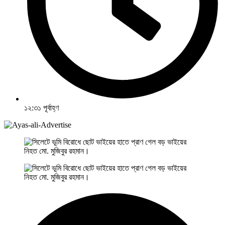
১২:৩১ পূর্বাহ্ণ
নিহত মো. মুজিবুর রহমান।
নিহত মো. মুজিবুর রহমান।