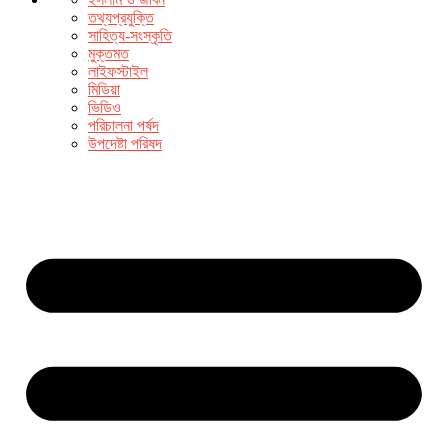
তথ্যপ্রযুক্তি
সাহিত্য-সংস্কৃতি
মুক্তমত
লাইফস্টাইল
মিডিয়া
ভিডিও
পরিচালনা পর্ষদ
উপদেষ্টা পরিষদ