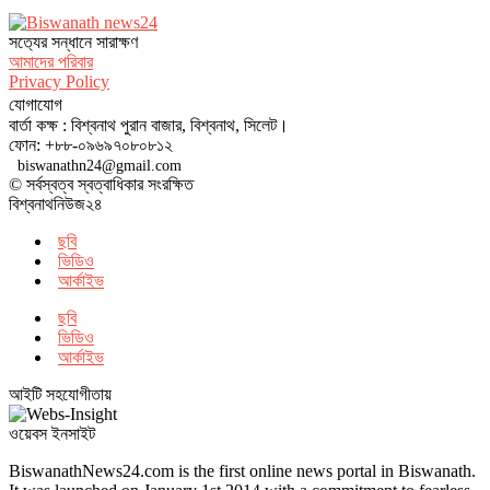
সত‌্যের সন্ধানে সারাক্ষণ
আমাদের পরিবার
Privacy Policy
যোগাযোগ
বার্তা কক্ষ : বিশ্বনাথ পুরান বাজার, বিশ্বনাথ, সিলেট।
ফোন: +৮৮-০৯৬৯৭০৮০৮১২
biswanathn24@gmail.com
© সর্বস্বত্ব স্বত্বাধিকার সংরক্ষিত
বিশ্বনাথনিউজ২৪
ছবি
ভিডিও
আর্কাইভ
ছবি
ভিডিও
আর্কাইভ
আইটি সহযোগীতায়
ওয়েবস ইনসাইট
BiswanathNews24.com is the first online news portal in Biswanath.