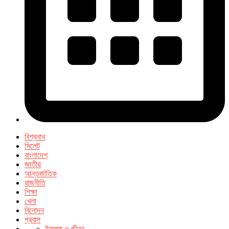
বিশ্বনাথ
সিলেট
বাংলাদেশ
জাতীয়
আন্তর্জাতিক
রাজনীতি
শিক্ষা
খেলা
বিনোদন
প্রবাস
ইসলাম ও জীবন