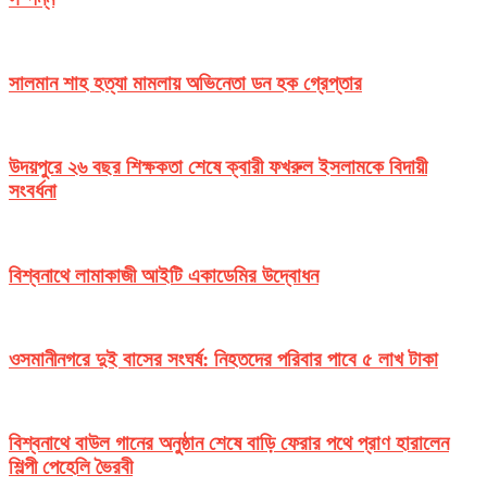
সালমান শাহ হত্যা মামলায় অভিনেতা ডন হক গ্রেপ্তার
উদয়পুরে ২৬ বছর শিক্ষকতা শেষে ক্বারী ফখরুল ইসলামকে বিদায়ী
সংবর্ধনা
বিশ্বনাথে লামাকাজী আইটি একাডেমির উদ্বোধন
ওসমানীনগরে দুই বাসের সংঘর্ষ: নিহতদের পরিবার পাবে ৫ লাখ টাকা
বিশ্বনাথে বাউল গানের অনুষ্ঠান শেষে বাড়ি ফেরার পথে প্রাণ হারালেন
শিল্পী পেহেলি ভৈরবী