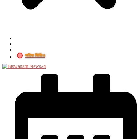
লাইভ ভিডিও