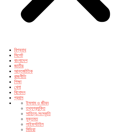
বিশ্বনাথ
সিলেট
বাংলাদেশ
জাতীয়
আন্তর্জাতিক
রাজনীতি
শিক্ষা
খেলা
বিনোদন
প্রবাস
ইসলাম ও জীবন
তথ্যপ্রযুক্তি
সাহিত্য-সংস্কৃতি
মুক্তমত
লাইফস্টাইল
মিডিয়া