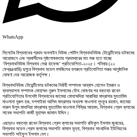
WhatsApp
সিলেটের বিশ্বনাথের প্রথম অনলাইন নিউজ পোর্টাল বিশ্বনাথনিউজ টোয়েন্টিফোর ডটকমের
আয়োজনে এবং প্রবাসীদের পৃষ্ঠপোষকতায় প্রথমবারের মত শুরু হতে যাচ্ছে
‘বিশ্বনাথনিউজ বিশ্বনাথ সেরা হাফেজ’ প্রতিযোগিতা-২০২৫। শনিবার (২২
ফেব্রæয়ারি) দুপুরে বিশ্বনাথ মডেল মসজিদের হলরুমে প্রতিযোগিতা শুরুর আনুষ্ঠানিক
ঘোষণা দেয় আয়োজক কর্তৃপক্ষ।
বিশ্বনাথনিউজ টোয়েন্টিফোর ডটকমের নির্বাহী সম্পাদক আব্বাস হোসেন ইমরান ও
ব্যবস্থাপনা সম্পাদক মোহাম্মদ নুরুল ইসলামের যৌথ ঘোষণার পর বক্তব্য রাখেন
প্রতিযোগিতার উপদেষ্টা বিশ্বনাথের জামেয়া মোহাম্মদিয়া আরাবিয়া মাদ্রাসার মুহতামিম
মাওলানা নুরুল হক, দশপাইকা আলিম মাদ্রাসার অধ্যক্ষ মাওলানা লুৎফুর রহমান, জামেয়া
দারুল উলুম মাদানিয়া মাদ্রাসার মুহতামিম মাওলানা শিব্বির আহমদ, বিশ্বনাথ প্রেস ক্লাবের
সাবেক সভাপতি কাজী মুহাম্মদ জামাল উদ্দিন।
এছাড়াও বক্তব্য রাখেন বিশ্বনাথ প্রেস ক্লাবের সভাপতি রফিকুল ইসলাম জুবায়ের,
বিশ্বনাথ মডেল প্রেস ক্লাবের সভাপতি কামাল মুন্না, বিশ্বনাথ সাংবাদিক ইউনিয়নের
সভাপতি সাইফুল ইসলাম বেগ।