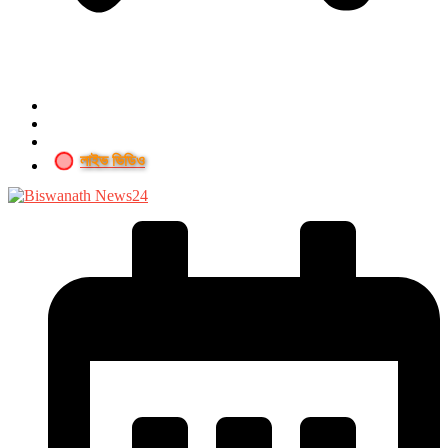
লাইভ ভিডিও