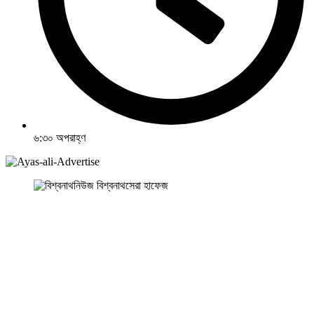
৬:৩০ অপরাহ্ণ