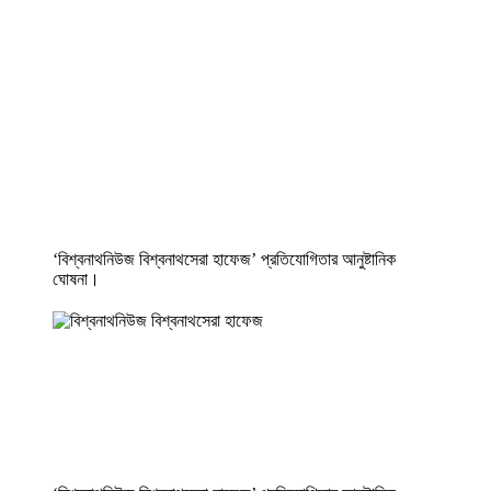
‘বিশ্বনাথনিউজ বিশ্বনাথসেরা হাফেজ’ প্রতিযোগিতার আনুষ্টানিক
ঘোষনা।