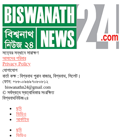
সত‌্যের সন্ধানে সারাক্ষণ
আমাদের পরিবার
Privacy Policy
যোগাযোগ
বার্তা কক্ষ : বিশ্বনাথ পুরান বাজার, বিশ্বনাথ, সিলেট।
ফোন: +৮৮-০৯৬৯৭০৮০৮১২
biswanathn24@gmail.com
© সর্বস্বত্ব স্বত্বাধিকার সংরক্ষিত
বিশ্বনাথনিউজ২৪
ছবি
ভিডিও
আর্কাইভ
ছবি
ভিডিও