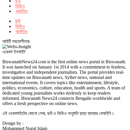
ছবি
ভিডিও
আর্কাইভ
ছবি
ভিডিও
আর্কাইভ
আইটি সহযোগীতায়
ওয়েবস ইনসাইট
BiswanathNews24.com is the first online news portal in Biswanath.
It was launched on January 1st 2014 with a commitment to fearless,
investigative and independent journalism. The portal provides real-
time updates on Biswanath news, Sylhet news, national and
international events. It covers topics like entertainment, lifestyle,
politics, economics, culture, education, health and sports. A team of
dedicated young journalists works tirelessly to keep readers
informed. Biswanath News24 connects Bengalis worldwide and
offers a fresh perspective on online news.
এই ওয়েবসাইটের কোনো লেখা, ছবি ও ভিডিও অনুমতি ছাড়া ব্যবহার বেআইনি।
Design by :
Mohammed Nurul Islam