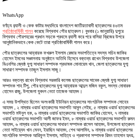
WhatsApp
বর্ণাঢ্য র‍্যালী ও কেক কাটার মধ্যদিয়ে বাংলাদেশ জাতীয়তাবাদী ছাত্রদলের ৪৬তম
প্রতিষ্ঠাবার্ষিকী পালন
করেছে বিশ্বনাথ পৌর ছাত্রদল। বুধবার (১ জানুয়ারি) দুপুরে
বিশ্বনাথ পৌরশহরের প্রধান সড়কে প্রথমে র‍্যালী করে পরে বাসিয়া ব্রিজের উপরে
আনুষ্ঠানিকভাবে কেক কেটে তারা প্রতিষ্ঠাবার্ষিকী পালন করে।
পৌর ছাত্রদলের আহ্বায়ক ফখরুল ইসলাম রেজার সভাপতিত্বে সদস্য সচিব জাকির
হোসেন ইমনের সঞ্চালনায় অনুষ্ঠানে অতিথি হিসেবে বক্তব্য রাখেন বিশ্বনাথ উপজেলা
বিএনপির জ্যেষ্ঠ যুগ্ম সাধারণ সম্পাদক প্রভাষক মোনায়েম খান, জেলা ছাত্রদলের যুগ্ম
সাধারাণ সম্পাদক তাজুল ইসলাম সাজু।
আরও বক্তব্য রাখেন বিশ্বনাথ সরকারি কলেজ ছাত্রদলের সাবেক জ্যেষ্ঠ যুগ্ম সাধারণ
সম্পাদক শাহ টিপু, পৌর ছাত্রদলের যুগ্ম আহ্বায়ক আব্দুল মজিদ বকুল, সদস্য মোবারক
হোসেন রাজু, উপজেলা যুবদল নেতা তাজেক আহমদ।
এ সময় উপস্থিত ছিলেন অলংকারী ইউনিয়ন ছাত্রদলের সাংগঠনিক সম্পাদক সোহেব
আহমদ , ২ নাম্বার ওয়ার্ড ছাত্রদলের সভাপতি আবুল লেইছ, ৫ নাম্বার ওয়ার্ড ছাত্রদলের
সভাপতি মঈনুল হক, ৬ নাম্বার ওয়ার্ড ছাত্রদলের সভাপতি জাকির হোসেন, ৭ নাম্বার
ওয়ার্ড ছাত্রদলের সভাপতি আলী জাফর ইমন, ৮ নাম্বার ওয়ার্ড ছাত্রদলের সভাপতি রুমন
আহমদ, ৬ নাম্বার ওয়ার্ড ছাত্রদলের সাধারণ সম্পাদক রাসেল আহমদ, উপজেলা ছাত্রদল
নেতা সাইয়্যেদ খান মেনন, ইয়াছিন আহমদ, শেখ আলামিন, ৯ নাম্বার ওয়ার্ড ছাত্রদলের
সাংগঠনিক সম্পাদক আরিফুল ইসলাম, সাহিত্য ও প্রকাশনা সম্পাদক রিমন তাহসান হৃদয়,