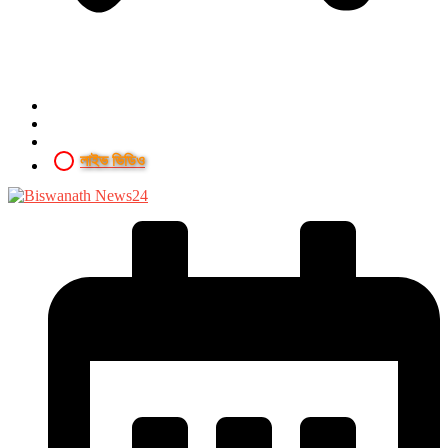
লাইভ ভিডিও