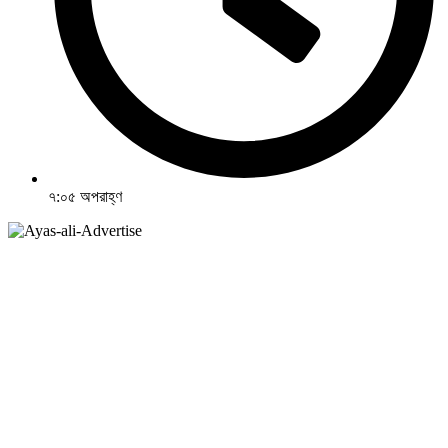
৭:০৫ অপরাহ্ণ