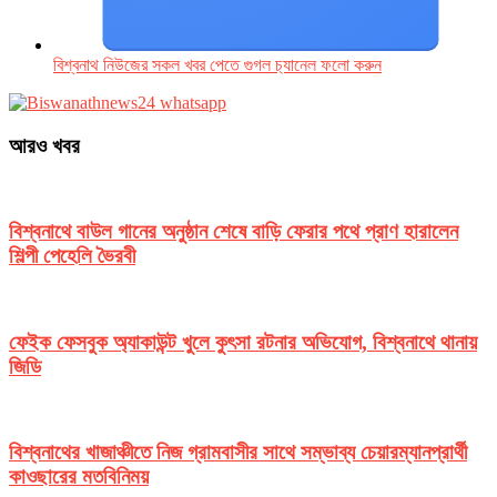
বিশ্বনাথ নিউজের সকল খবর পেতে গুগল চ‌্যানেল ফলো করুন
আরও খবর
বিশ্বনাথে বাউল গানের অনুষ্ঠান শেষে বাড়ি ফেরার পথে প্রাণ হারালেন
শিল্পী পেহেলি ভৈরবী
ফেইক ফেসবুক অ্যাকাউন্ট খুলে কুৎসা রটনার অভিযোগ, বিশ্বনাথে থানায়
জিডি
বিশ্বনাথের খাজাঞ্চীতে নিজ গ্রামবাসীর সাথে সম্ভাব্য চেয়ারম্যানপ্রার্থী
কাওছারের মতবিনিময়