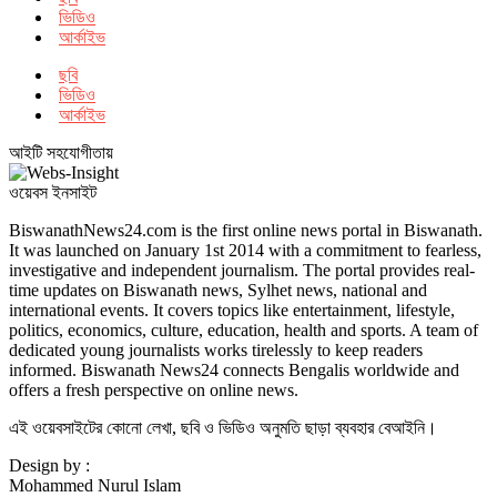
ভিডিও
আর্কাইভ
ছবি
ভিডিও
আর্কাইভ
আইটি সহযোগীতায়
ওয়েবস ইনসাইট
BiswanathNews24.com is the first online news portal in Biswanath.
It was launched on January 1st 2014 with a commitment to fearless,
investigative and independent journalism. The portal provides real-
time updates on Biswanath news, Sylhet news, national and
international events. It covers topics like entertainment, lifestyle,
politics, economics, culture, education, health and sports. A team of
dedicated young journalists works tirelessly to keep readers
informed. Biswanath News24 connects Bengalis worldwide and
offers a fresh perspective on online news.
এই ওয়েবসাইটের কোনো লেখা, ছবি ও ভিডিও অনুমতি ছাড়া ব্যবহার বেআইনি।
Design by :
Mohammed Nurul Islam