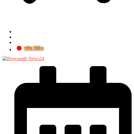
লাইভ ভিডিও