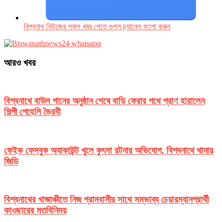
বিশ্বনাথ নিউজের সকল খবর পেতে গুগল চ‌্যানেল ফলো করুন
আরও খবর
বিশ্বনাথে বাউল গানের অনুষ্ঠান শেষে বাড়ি ফেরার পথে প্রাণ হারালেন
শিল্পী পেহেলি ভৈরবী
ফেইক ফেসবুক অ্যাকাউন্ট খুলে কুৎসা রটনার অভিযোগ, বিশ্বনাথে থানায়
জিডি
বিশ্বনাথের খাজাঞ্চীতে নিজ গ্রামবাসীর সাথে সম্ভাব্য চেয়ারম্যানপ্রার্থী
কাওছারের মতবিনিময়