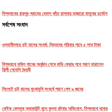
বিশ্বনাথের রায়পুর গ্রামের বেহাল কাঁচা রাস্তায় হাজারো মানুষের দুর্ভোগ
সর্বশেষ সংবাদ
ওসমানীনগরে দুই বাসের সংঘর্ষ: নিহতদের পরিবার পাবে ৫ লাখ টাকা
বিশ্বনাথে বাউল গানের অনুষ্ঠান শেষে বাড়ি ফেরার পথে প্রাণ হারালেন
শিল্পী পেহেলি ভৈরবী
সিলেটে দুই বাসের মুখোমুখি সংঘর্ষে প্রাণ গেল ৯ জনের
ফেইক ফেসবুক অ্যাকাউন্ট খুলে কুৎসা রটনার অভিযোগ, বিশ্বনাথে থানায়