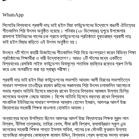
WhatsApp
সিলেটের বিশ্বনাথে প্রবাসী দাদু ভাই ছইল মিয়া ফাউন্ডেশনের উদ্যোগে বাঙালী ঐতিহ্যের
শীতকালিন পিঠা উৎসব অনুষ্ঠিত হয়েছে। শনিবার (২৮ ডিসেম্বর) দুপুরে উপজেলার
রামপাশা ইউনিয়নের পালের চক গ্রামে ফাউন্ডেশনের প্রতিষ্ঠাতা যুক্তরাজ্য প্রবাসী দাদু
ভাই ছইল মিয়ার বাড়িতে এই উৎসব অনুষ্ঠিত হয়।
উৎসবে ৭টি স্টলে বাহারী ডিজাইনের শীতকালিন পিঠা নিয়ে অংশগ্রহণ করেন বিভিন্ন শিক্ষা
প্রতিষ্ঠানের শিক্ষার্থীরা ও নারী উদ্যোক্তাগণ। আরও ২টি স্টলের মধ্যে একটিতে
বিশ্বনাথের রেসকিউ লাইফ ফাউন্ডেশন বিনামূল্যে শতাধিক ব্যক্তির রক্তের গ্রুপ নির্ণয়
করে এবং অপরটিতে করা হয় স্বাস্থ্য পরীক্ষা।
প্রবাসী দাদু ভাই ছইল মিয়া ফাউন্ডেশনের সভাপতি আহমদ আলী হিরনের সভাপতিত্বে
সাধারণ সম্পাদক তাওহীদুর রহমান রুহিনের সঞ্চালনায় পিঠা উৎসব চলাকালিন আলোচনা
সভায় প্রধান অতিথি হিসেবে বক্তব্য রাখেন উত্তর বিশ্বনাথ আমজদ উল্লাহ ডিগ্রি
কলেজের অধ্যক্ষ নেছার আহমদ। বিশেষ অতিথি হিসেবে বক্তব্য রাখেন বিশ্বনাথ
সাংবাদিক ইউনিয়নের সাধারণ সম্পাদক আব্বাস হোসেন ইমরান, আশুগঞ্জ আদর্শ উচ্চ
বিদ্যালয়ের সহকারী শিক্ষক মাওলানা হোসাইন আহমদ।
অন্যান্যের মধ্যে উপস্থিত ছিলেন আশুগঞ্জ আদর্শ উচ্চ বিদ্যালয়ের শিক্ষক মুকন্দ লাল
বিশ্বাস, নীলিমা তালুকদার, তাহিরা বেগম, সীমা রানী বিশ্বাস, ক্যামব্রিয়ান স্কুল এন্ড
কলেজের সহকারী শিক্ষক শান্তা ইসলাম সাবিনা, পালের চক মৌলভী ফুরকান উল্লাহ
হাফেজিয়া মাদ্রাসার কোষাধ্যক্ষ জামাল উদ্দিন, বিশ্বনাথ প্রেস ক্লাবের সদস্য ফারুক