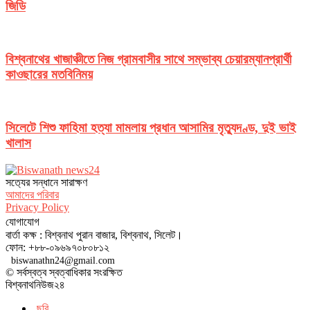
জিডি
বিশ্বনাথের খাজাঞ্চীতে নিজ গ্রামবাসীর সাথে সম্ভাব্য চেয়ারম্যানপ্রার্থী
কাওছারের মতবিনিময়
সিলেটে শিশু ফাহিমা হত্যা মামলায় প্রধান আসামির মৃত্যুদণ্ড, দুই ভাই
খালাস
সত‌্যের সন্ধানে সারাক্ষণ
আমাদের পরিবার
Privacy Policy
যোগাযোগ
বার্তা কক্ষ : বিশ্বনাথ পুরান বাজার, বিশ্বনাথ, সিলেট।
ফোন: +৮৮-০৯৬৯৭০৮০৮১২
biswanathn24@gmail.com
© সর্বস্বত্ব স্বত্বাধিকার সংরক্ষিত
বিশ্বনাথনিউজ২৪
ছবি