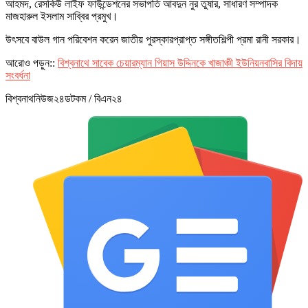
আহমদ, রেসকিউ লাইফ ফাউন্ডেশনের সভাপতি আবদুন নুর তুষার, সাধারণ সম্পাদক
মাজহারুল ইসলাম সাব্বির প্রমুখ।
উৎসবে বাউল গান পরিবেশন করেন জাতীয় পুরস্কারপ্রাপ্ত সঙ্গীতশিল্পী প্রমা রানী সরকার।
আরোও পড়ুন::
বিশ্বনাথে সাবেক চেয়ারম্যান গিয়াস উদ্দিনকে খাজাঞ্চী ইউনিয়নবাসির বিদায়
সংবর্ধনা
বিশ্বনাথনিউজ২৪ডটকম / বিএন২৪