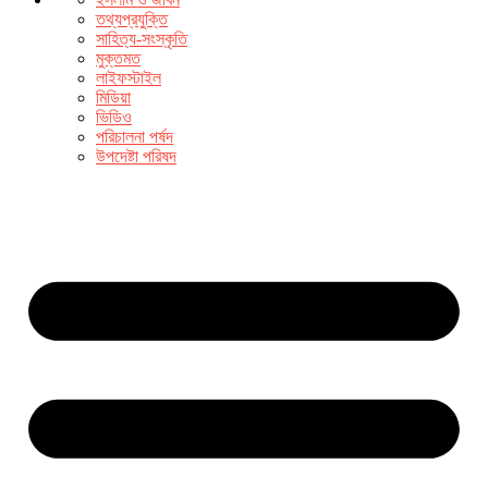
তথ্যপ্রযুক্তি
সাহিত্য-সংস্কৃতি
মুক্তমত
লাইফস্টাইল
মিডিয়া
ভিডিও
পরিচালনা পর্ষদ
উপদেষ্টা পরিষদ