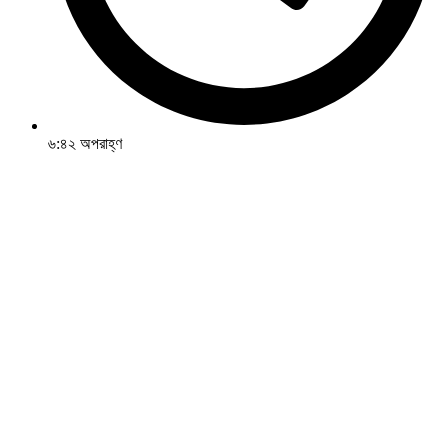
৬:৪২ অপরাহ্ণ