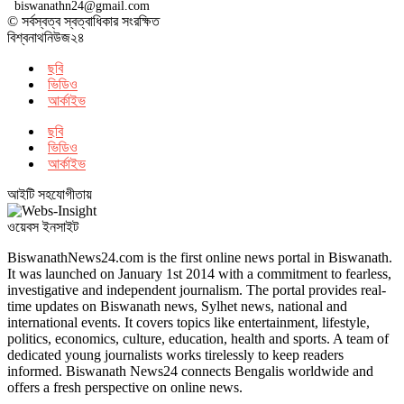
biswanathn24@gmail.com
© সর্বস্বত্ব স্বত্বাধিকার সংরক্ষিত
বিশ্বনাথনিউজ২৪
ছবি
ভিডিও
আর্কাইভ
ছবি
ভিডিও
আর্কাইভ
আইটি সহযোগীতায়
ওয়েবস ইনসাইট
BiswanathNews24.com is the first online news portal in Biswanath.
It was launched on January 1st 2014 with a commitment to fearless,
investigative and independent journalism. The portal provides real-
time updates on Biswanath news, Sylhet news, national and
international events. It covers topics like entertainment, lifestyle,
politics, economics, culture, education, health and sports. A team of
dedicated young journalists works tirelessly to keep readers
informed. Biswanath News24 connects Bengalis worldwide and
offers a fresh perspective on online news.