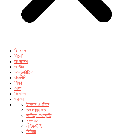
বিশ্বনাথ
সিলেট
বাংলাদেশ
জাতীয়
আন্তর্জাতিক
রাজনীতি
শিক্ষা
খেলা
বিনোদন
প্রবাস
ইসলাম ও জীবন
তথ্যপ্রযুক্তি
সাহিত্য-সংস্কৃতি
মুক্তমত
লাইফস্টাইল
মিডিয়া