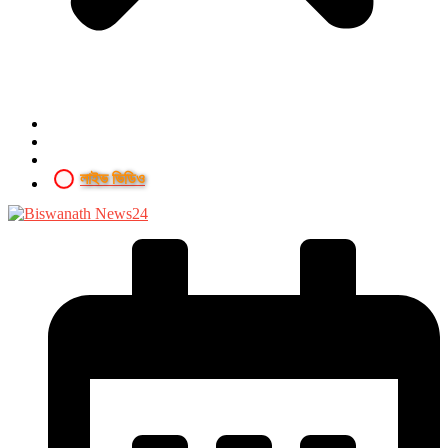
লাইভ ভিডিও