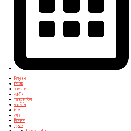
বিশ্বনাথ
সিলেট
বাংলাদেশ
জাতীয়
আন্তর্জাতিক
রাজনীতি
শিক্ষা
খেলা
বিনোদন
প্রবাস
ইসলাম ও জীবন