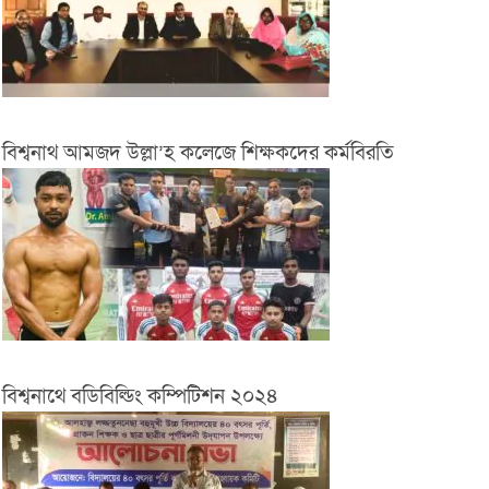
বিশ্বনাথ আমজদ উল্লা’হ কলেজে শিক্ষকদের কর্মবিরতি
বিশ্বনাথে বডিবিল্ডিং কম্পিটিশন ২০২৪