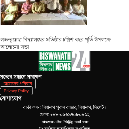
লজ্জতুন্নেছা বিদ্যালয়ের প্রতিষ্ঠার চল্লিশ বছর পূর্তি উপলক্ষে
আলোচনা সভা
সত‌্যের সন্ধানে সারাক্ষণ
আমাদের পরিবার
Privacy Policy
যোগাযোগ
বার্তা কক্ষ : বিশ্বনাথ পুরান বাজার, বিশ্বনাথ, সিলেট।
ফোন: +৮৮-০৯৬৯৭০৮০৮১২
biswanathn24@gmail.com