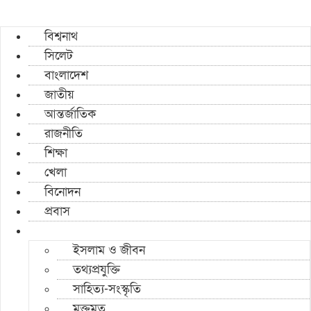
বিশ্বনাথ
সিলেট
বাংলাদেশ
জাতীয়
আন্তর্জাতিক
রাজনীতি
শিক্ষা
খেলা
বিনোদন
প্রবাস
ইসলাম ও জীবন
তথ্যপ্রযুক্তি
সাহিত্য-সংস্কৃতি
মুক্তমত