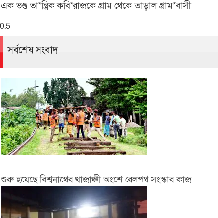
এক ভণ্ড তা*ন্ত্রিক কবি*রাজকে গ্রাম থেকে তাড়াল গ্রাম*বাসী
সর্বশেষ সংবাদ
শুরু হয়েছে বিশ্বনাথের খাজাঞ্চী অংশে রেলপথ সংস্কার কাজ