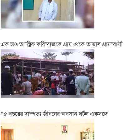
এক ভণ্ড তা*ন্ত্রিক কবি*রাজকে গ্রাম থেকে তাড়াল গ্রাম*বাসী
৭৫ বছরের দাম্পত্য জীবনের অবসান ঘটল একসঙ্গে