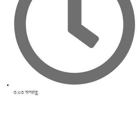
৩:০৩ অপরাহ্ণ