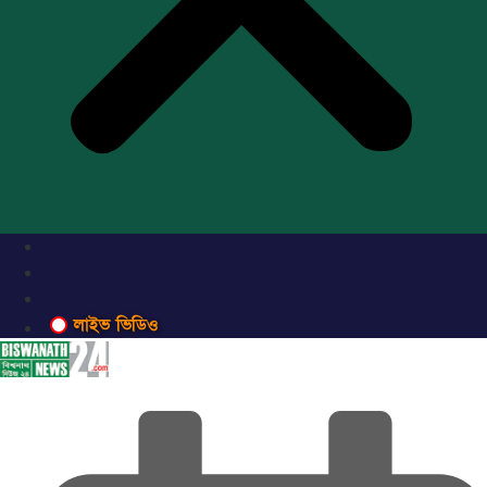
লাইভ ভিডিও