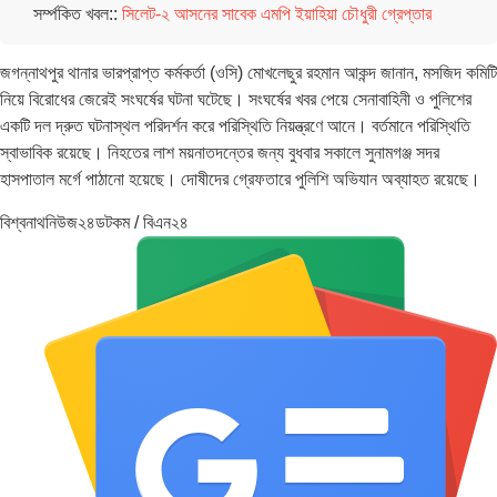
সর্ম্পকিত খবল::
সিলেট-২ আসনের সাবেক এমপি ইয়াহিয়া চৌধুরী গ্রেপ্তার
জগন্নাথপুর থানার ভারপ্রাপ্ত কর্মকর্তা (ওসি) মোখলেছুর রহমান আকন্দ জানান, মসজিদ কমিটি
নিয়ে বিরোধের জেরেই সংঘর্ষের ঘটনা ঘটেছে। সংঘর্ষের খবর পেয়ে সেনাবাহিনী ও পুলিশের
একটি দল দ্রুত ঘটনাস্থল পরিদর্শন করে পরিস্থিতি নিয়ন্ত্রণে আনে। বর্তমানে পরিস্থিতি
স্বাভাবিক রয়েছে। নিহতের লাশ ময়নাতদন্তের জন্য বুধবার সকালে সুনামগঞ্জ সদর
হাসপাতাল মর্গে পাঠানো হয়েছে। দোষীদের গ্রেফতারে পুলিশি অভিযান অব্যাহত রয়েছে।
বিশ্বনাথনিউজ২৪ডটকম / বিএন২৪