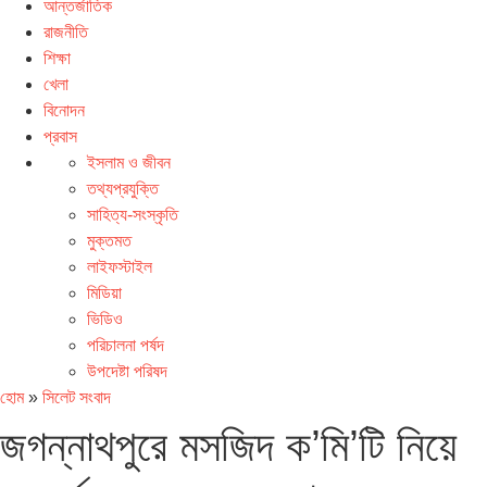
আন্তর্জাতিক
রাজনীতি
শিক্ষা
খেলা
বিনোদন
প্রবাস
ইসলাম ও জীবন
তথ্যপ্রযুক্তি
সাহিত্য-সংস্কৃতি
মুক্তমত
লাইফস্টাইল
মিডিয়া
ভিডিও
পরিচালনা পর্ষদ
উপদেষ্টা পরিষদ
হোম
»
সিলেট সংবাদ
জগন্নাথপুরে মসজিদ ক’মি’টি নিয়ে