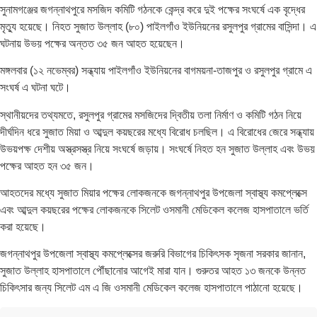
সুনামগঞ্জের জগন্নাথপুরে মসজিদ কমিটি গঠনকে কেন্দ্র করে দুই পক্ষের সংঘর্ষে এক বৃদ্ধের
মৃত্যু হয়েছে। নিহত সুজাত উল্লাহ (৮০) পাইলগাঁও ইউনিয়নের রসুলপুর গ্রামের বাসিন্দা। এ
ঘটনায় উভয় পক্ষের অন্তত ৩৫ জন আহত হয়েছেন।
মঙ্গলবার (১২ নভেম্বর) সন্ধ্যায় পাইলগাঁও ইউনিয়নের বাগময়না-তাজপুর ও রসুলপুর গ্রামে এ
সংঘর্ষ এ ঘটনা ঘটে।
স্থানীয়দের তথ্যমতে, রসুলপুর গ্রামের মসজিদের দ্বিতীয় তলা নির্মাণ ও কমিটি গঠন নিয়ে
দীর্ঘদিন ধরে সুজাত মিয়া ও আব্দুল কয়ছরের মধ্যে বিরোধ চলছিল। এ বিরোধের জেরে সন্ধ্যায়
উভয়পক্ষ দেশীয় অস্ত্রসস্ত্র নিয়ে সংঘর্ষে জড়ায়। সংঘর্ষে নিহত হন সুজাত উল্লাহ এবং উভয়
পক্ষের আহত হন ৩৫ জন।
আহতদের মধ্যে সুজাত মিয়ার পক্ষের লোকজনকে জগন্নাথপুর উপজেলা স্বাস্থ্য কমপ্লেক্সে
এবং আব্দুল কয়ছরের পক্ষের লোকজনকে সিলেট ওসমানী মেডিকেল কলেজ হাসপাতালে ভর্তি
করা হয়েছে।
জগন্নাথপুর উপজেলা স্বাস্থ্য কমপ্লেক্সের জরুরি বিভাগের চিকিৎসক সৃজনা সরকার জানান,
সুজাত উল্লাহ হাসপাতালে পৌঁছানোর আগেই মারা যান। গুরুতর আহত ১৩ জনকে উন্নত
চিকিৎসার জন্য সিলেট এম এ জি ওসমানী মেডিকেল কলেজ হাসপাতালে পাঠানো হয়েছে।