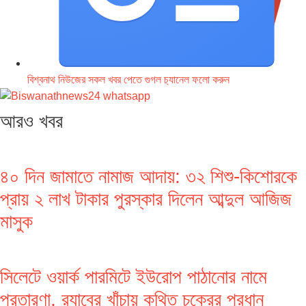
বিশ্বনাথ নিউজের সকল খবর পেতে গুগল চ‌্যানেল ফলো করুন
আরও খবর
৪০ দিন জামাতে নামাজ আদায়: ৩২ শিশু-কিশোরকে
প্রায় ২ লাখ টাকার পুরস্কার দিলেন আব্দুল আজিজ
মাসুক
সিলেটে ওয়ার্ক পারমিটে ইউরোপ পাঠানোর নামে
প্রতারণা, র‌্যাবের খাঁচায় কথিত চক্রের প্রধান