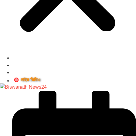
লাইভ ভিডিও