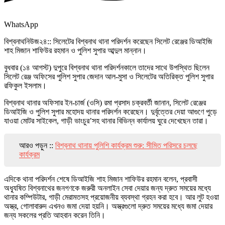
WhatsApp
বিশ্বনাথনিউজ২৪:: সিলেটের বিশ্বনাথ থানা পরিদর্শন করেছেন সিলেট রেঞ্জের ডিআইজি
শাহ মিজান শাফিউর রহমান ও পুলিশ সুপার আব্দুল মান্নান।
বুধবার (১৪ আগস্ট) দুপুরে বিশ্বনাথ থানা পরিদর্শনকালে তাদের সাথে উপস্থিত ছিলেন
সিলেট রেঞ্জ অফিসের পুলিশ সুপার জেদান আল-মুসা ও সিলেটের অতিরিক্ত পুলিশ সুপার
রফিকুল ইসলাম।
বিশ্বনাথ থানার অফিসার ইন-চার্জ (ওসি) রমা প্রসাদ চক্রবর্তী জানান, সিলেট রেঞ্জের
ডিআইজি ও পুলিশ সুপার মহোদয় থানার পরিদর্শন করেছেন। দুর্বৃত্তের দেয়া আগুণে পুড়ে
যাওয়া মোটর সাইকেল, গাড়ী ভাংচুর’সহ থানার বিভিন্ন কার্যালয় ঘুরে দেখেছেন তারা।
আরও পড়ুন ::
বিশ্বনাথ থানায় পুলিশি কার্যক্রম শুরু: সীমিত পরিসরে চলছে
কার্যক্রম
এদিকে থানা পরিদর্শন শেষে ডিআইজি শাহ মিজান শাফিউর রহমান বলেন, প্রবাসী
অধ্যূষিত বিশ্বনাথের জনগণকে জরুরী অনলাইন সেবা দেয়ার জন্য দ্রুত সময়ের মধ্যে
থানার কম্পিউটার, গাড়ী মেরামতসহ প্রয়োজনীয় ব্যবস্থা গ্রহন করা হবে। আর লুট হওয়া
অস্ত্র, গোলাবারুদ এখনও জমা দেয়া হয়নি। অস্ত্রগুলো দ্রুত সময়ের মধ্যে জমা দেয়ার
জন্য সকলের প্রতি আহবান করেন তিনি।