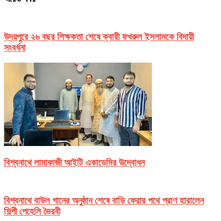
উদয়পুরে ২৬ বছর শিক্ষকতা শেষে ক্বারী ফখরুল ইসলামকে বিদায়ী
সংবর্ধনা
বিশ্বনাথে লামাকাজী আইটি একাডেমির উদ্বোধন
বিশ্বনাথে বাউল গানের অনুষ্ঠান শেষে বাড়ি ফেরার পথে প্রাণ হারালেন
শিল্পী পেহেলি ভৈরবী