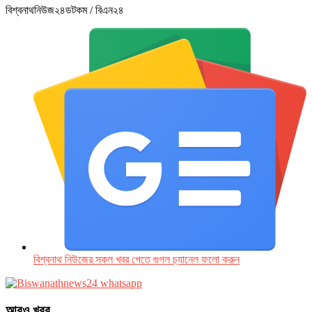
বিশ্বনাথনিউজ২৪ডটকম / বিএন২৪
বিশ্বনাথ নিউজের সকল খবর পেতে গুগল চ‌্যানেল ফলো করুন
আরও খবর