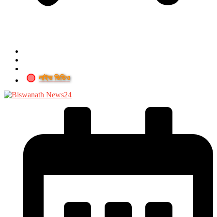
লাইভ ভিডিও