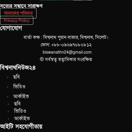
সত‌্যের সন্ধানে সারাক্ষণ
আমাদের পরিবার
Privacy Policy
যোগাযোগ
বার্তা কক্ষ : বিশ্বনাথ পুরান বাজার, বিশ্বনাথ, সিলেট।
ফোন: +৮৮-০৯৬৯৭০৮০৮১২
biswanathn24@gmail.com
© সর্বস্বত্ব স্বত্বাধিকার সংরক্ষিত
বিশ্বনাথনিউজ২৪
ছবি
ভিডিও
আর্কাইভ
ছবি
ভিডিও
আর্কাইভ
আইটি সহযোগীতায়