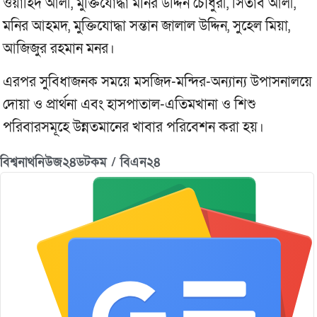
ওয়াহিদ আলী, মুক্তিযোদ্ধা মনির উদ্দিন চৌধুরী, সিতাব আলী,
মনির আহমদ, মুক্তিযোদ্ধা সন্তান জালাল উদ্দিন, সুহেল মিয়া,
আজিজুর রহমান মনর।
এরপর সুবিধাজনক সময়ে মসজিদ-মন্দির-অন্যান্য উপাসনালয়ে
দোয়া ও প্রার্থনা এবং হাসপাতাল-এতিমখানা ও শিশু
পরিবারসমূহে উন্নতমানের খাবার পরিবেশন করা হয়।
বিশ্বনাথনিউজ২৪ডটকম / বিএন২৪