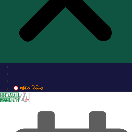
লাইভ ভিডিও