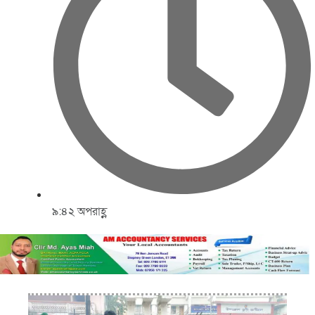
৯:৪২ অপরাহ্ণ