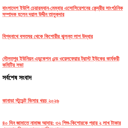
বাংলাদেশ ইউপি চেয়ারম্যান-মেম্বার এসোসিয়েশনের কেন্দ্রীয় সাংগঠনিক
সম্পাদক হলেন দয়াল উদ্দীন তালুকদার
বিশ্বনাথে বসতঘর থেকে কিশোরীর ঝুলন্ত লাশ উদ্ধার
দৌলতপুর ইউনিয়ন এডুকেশন এন্ড ওয়েলফেয়ার ট্রাস্ট ইউকের কার্যকরী
কমিটির সভা
সর্বশেষ সংবাদ
কানাডা স্টুডেন্ট ভিসার খরচ ২০২৬
৪০ দিন জামাতে নামাজ আদায়: ৩২ শিশু-কিশোরকে প্রায় ২ লাখ টাকার