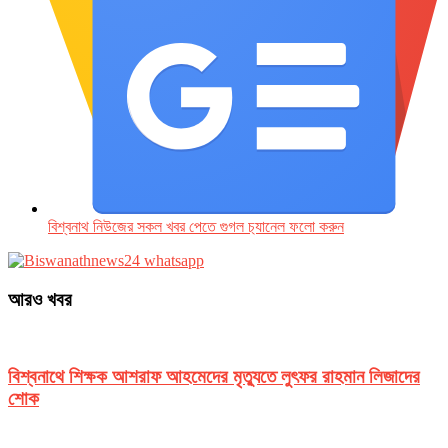
বিশ্বনাথ নিউজের সকল খবর পেতে গুগল চ‌্যানেল ফলো করুন
আরও খবর
বিশ্বনাথে শিক্ষক আশরাফ আহমেদের মৃত্যুতে লুৎফর রাহমান লিজাদের
শোক