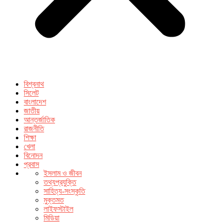
বিশ্বনাথ
সিলেট
বাংলাদেশ
জাতীয়
আন্তর্জাতিক
রাজনীতি
শিক্ষা
খেলা
বিনোদন
প্রবাস
ইসলাম ও জীবন
তথ্যপ্রযুক্তি
সাহিত্য-সংস্কৃতি
মুক্তমত
লাইফস্টাইল
মিডিয়া