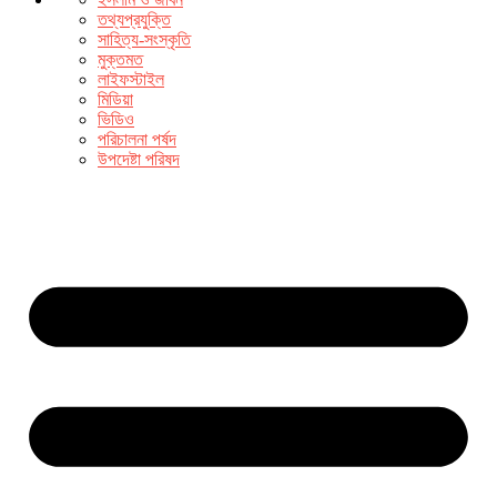
তথ্যপ্রযুক্তি
সাহিত্য-সংস্কৃতি
মুক্তমত
লাইফস্টাইল
মিডিয়া
ভিডিও
পরিচালনা পর্ষদ
উপদেষ্টা পরিষদ