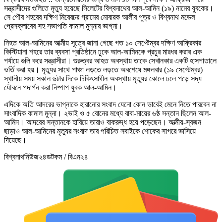
সন্ত্রাসীদের গুলিতে মৃত্যু হয়েছে সিলেটের বিশ্বনাথের আল-আমিন (১৯) নামের যুবকের।
সে পৌর শহরের দক্ষিণ মিরেরচর গ্রামের মোবারক আলীর পুত্র ও বিশ্বনাথ মডেল
প্রেসক্লাবের সহ সভাপতি কামাল মুন্নার ভাগ্না।
নিহত আল-আমিনের আত্মীয় সূত্রে জানা গেছে গত ১০ সেপ্টেম্বর দক্ষিণ আফ্রিকার
কিস্টিয়ানা শহরে তার ব্যবসা প্রতিষ্ঠানে ঢুকে আল-আমিনকে প্রচুর মারধর করার এক
পর্যায়ে গুলি করে সন্ত্রাসীরা। গুরুত্বর আহত অবস্থায় তাকে সেখানকার একটি হাসপাতালে
ভর্তি করা হয়। মৃত্যুর সাথে পাঞ্চা লড়তে লড়তে অবশেষে মঙ্গলবার (১৯ সেপ্টেম্বর)
স্থানীয় সময় সকাল ৬টার দিকে চিকিৎসাধীন অবস্থায় মৃত্যুর কোলে ঢলে পড়ে সদ্য
যৌবনে পদার্পন করা নিষ্পাপ যুবক আল-আমিন।
এদিকে অতি আদরের ভাগ্নাকে হারানোর সংবাদ যেনো কোন ভাবেই মেনে নিতে পারবেন না
সাংবাদিক কামাল মুন্না। ২ভাই ও ৫ বোনের মধ্যে বাবা-মায়ের ৬ষ্ঠ সন্তান ছিলেন আল-
আমিন। আদরের সন্তানকে হারিয়ে তারাও বাকরুদ্ধ হয়ে পড়েছেন। আত্মীয়-স্বজন
ছাড়াও আল-আমিনের মৃত্যুর সংবাদ তার পরিচিত সবাইকে শোকের সাগরে ভাসিয়ে
দিয়েছে।
বিশ্বনাথনিউজ২৪ডটকম / বিএন২৪