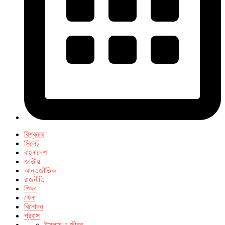
বিশ্বনাথ
সিলেট
বাংলাদেশ
জাতীয়
আন্তর্জাতিক
রাজনীতি
শিক্ষা
খেলা
বিনোদন
প্রবাস
ইসলাম ও জীবন