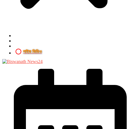
লাইভ ভিডিও