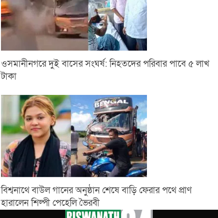
ওসমানীনগরে দুই বাসের সংঘর্ষ: নিহতদের পরিবার পাবে ৫ লাখ
টাকা
বিশ্বনাথে বাউল গানের অনুষ্ঠান শেষে বাড়ি ফেরার পথে প্রাণ
হারালেন শিল্পী পেহেলি ভৈরবী