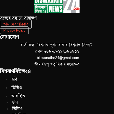
সত‌্যের সন্ধানে সারাক্ষণ
আমাদের পরিবার
Privacy Policy
যোগাযোগ
বার্তা কক্ষ : বিশ্বনাথ পুরান বাজার, বিশ্বনাথ, সিলেট।
ফোন: +৮৮-০৯৬৯৭০৮০৮১২
biswanathn24@gmail.com
© সর্বস্বত্ব স্বত্বাধিকার সংরক্ষিত
বিশ্বনাথনিউজ২৪
ছবি
ভিডিও
আর্কাইভ
ছবি
ভিডিও