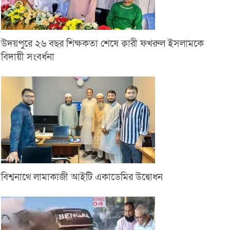
উদয়পুরে ২৬ বছর শিক্ষকতা শেষে ক্বারী ফখরুল ইসলামকে
বিদায়ী সংবর্ধনা
বিশ্বনাথে লামাকাজী আইটি একাডেমির উদ্বোধন