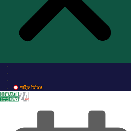
লাইভ ভিডিও