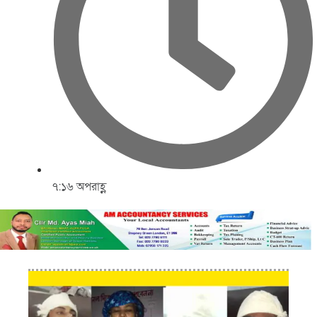
৭:১৬ অপরাহ্ণ