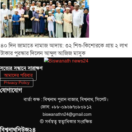
৪০ দিন জামাতে নামাজ আদায়: ৩২ শিশু-কিশোরকে প্রায় ২ লাখ
টাকার পুরস্কার দিলেন আব্দুল আজিজ মাসুক
সত‌্যের সন্ধানে সারাক্ষণ
আমাদের পরিবার
Privacy Policy
যোগাযোগ
বার্তা কক্ষ : বিশ্বনাথ পুরান বাজার, বিশ্বনাথ, সিলেট।
ফোন: +৮৮-০৯৬৯৭০৮০৮১২
biswanathn24@gmail.com
© সর্বস্বত্ব স্বত্বাধিকার সংরক্ষিত
বিশ্বনাথনিউজ২৪