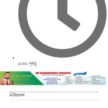
১২:৪০ পূর্বাহ্ণ