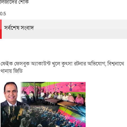
লিজাদের শোক
সর্বশেষ সংবাদ
ফেইক ফেসবুক অ্যাকাউন্ট খুলে কুৎসা রটনার অভিযোগ, বিশ্বনাথে
থানায় জিডি