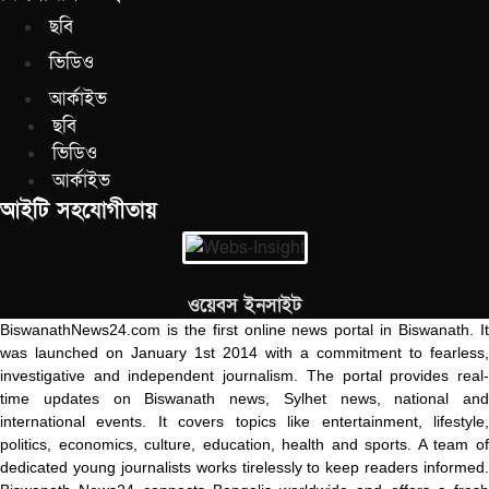
ছবি
ভিডিও
আর্কাইভ
ছবি
ভিডিও
আর্কাইভ
আইটি সহযোগীতায়
ওয়েবস ইনসাইট
BiswanathNews24.com is the first online news portal in Biswanath. It
was launched on January 1st 2014 with a commitment to fearless,
investigative and independent journalism. The portal provides real-
time updates on Biswanath news, Sylhet news, national and
international events. It covers topics like entertainment, lifestyle,
politics, economics, culture, education, health and sports. A team of
dedicated young journalists works tirelessly to keep readers informed.