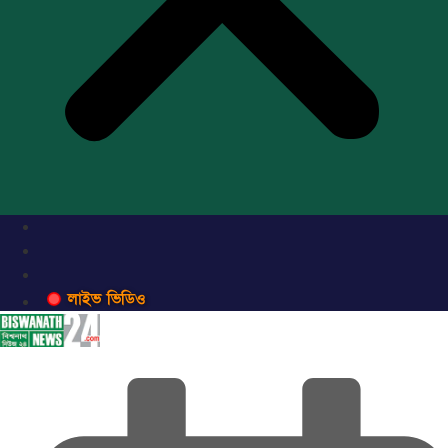
লাইভ ভিডিও