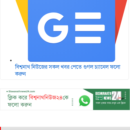
বিশ্বনাথ নিউজের সকল খবর পেতে গুগল চ‌্যানেল ফলো
করুন