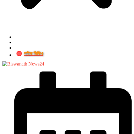
লাইভ ভিডিও