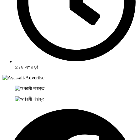
১:৪৯ অপরাহ্ণ