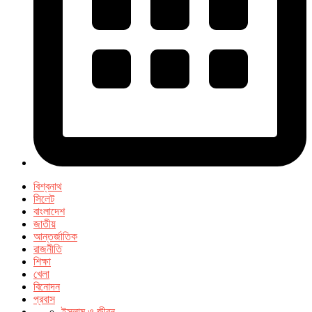
বিশ্বনাথ
সিলেট
বাংলাদেশ
জাতীয়
আন্তর্জাতিক
রাজনীতি
শিক্ষা
খেলা
বিনোদন
প্রবাস
ইসলাম ও জীবন