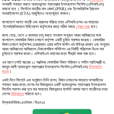
অপরাধী শনাক্ত করতে অ্যাডভান্সড প্যাসেঞ্জার ইনফরমেশন সিস্টেম (এপিআইএস)
বসানো হবে । সিস্টেমে যাত্রীর নাম রেকর্ড (PNR) এবং ইলেকট্রনিক ট্রাভেল
অথরাইজেশন (ETA) প্রযুক্তিও অন্তর্ভুক্ত থাকবে।
বাংলাদেশে আগত যাত্রী এবং ক্রুদের পরিচয় তথ্য এপিআইএসের এর সাহায‌্যে
ইলেকট্রনিকভাবে ইমিগ্রেশন কর্তৃপক্ষের কাছে সঠিক সময়ে
প্রেরণ করা
হবে।
জানা গেছে, দেশে এ ব্যবস্থা চালু করতে গতকাল সংযুক্ত আরব আমিরাতের সঙ্গে
বাংলাদেশ বেসামরিক বিমান চলাচল কর্তৃপক্ষ একটি চুক্তি স্বাক্ষর করেছে। বেসামরিক
বিমান চলাচল কর্তৃপক্ষের চেয়ারম্যান এয়ার ভাইস মার্শাল এম মফিদুর রহমান এবং সংযুক্ত
আরব আমিরাতের আমিরাতস টেকনোলজিস সলিউশন এর নির্বাহী পরিচালক বিএস নাথ
চুক্তিতে স্বাক্ষর করেন। এপিআইএস বসানোর জন‌্য শীঘ্রই কাজ শুরু হবে।
এর আগে চলতি বছরের ২১ অক্টোবর বেসামরিক বিমান পরিবহন ও পর্যটন প্রতিমন্ত্রী ড.
মাহবুব আলী অ্যাডভান্স প্যাসেঞ্জার ইনফরমেশন সিস্টেম (এপিআইএস)
উপস্থাপন
করেন
।
একই দিনে সিলেটে এক অনুষ্ঠানে তিনি বলেন, বিমান চলাচলের মাধ্যমে অপরাধীদের
শনাক্ত করার জন্য দেশের সব বিমানবন্দরে একটি অ্যাডভান্সড প্যাসেঞ্জার ইনফরমেশন
সিস্টেম স্থাপন করা হবে যার সাহায‌্যে বিমানবন্দরে ফ্লাইট আসার আগে যাত্রীদের তথ্য
দেশের
বিমানবন্দরে
পাঠানো হবে।
বিশ্বনাথনিউজ২৪ডটকম / বিএন২৪