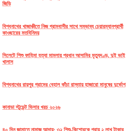
জিডি
বিশ্বনাথের খাজাঞ্চীতে নিজ গ্রামবাসীর সাথে সম্ভাব্য চেয়ারম্যানপ্রার্থী
কাওছারের মতবিনিময়
সিলেটে শিশু ফাহিমা হত্যা মামলায় প্রধান আসামির মৃত্যুদণ্ড, দুই ভাই
খালাস
বিশ্বনাথের রায়পুর গ্রামের বেহাল কাঁচা রাস্তায় হাজারো মানুষের দুর্ভোগ
কানাডা স্টুডেন্ট ভিসার খরচ ২০২৬
৪০ দিন জামাতে নামাজ আদায়: ৩২ শিশু-কিশোরকে প্রায় ২ লাখ টাকার