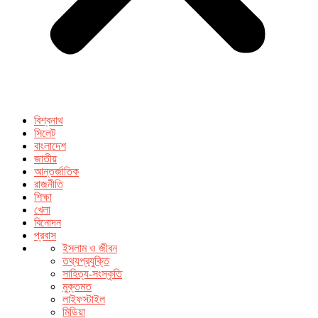
বিশ্বনাথ
সিলেট
বাংলাদেশ
জাতীয়
আন্তর্জাতিক
রাজনীতি
শিক্ষা
খেলা
বিনোদন
প্রবাস
ইসলাম ও জীবন
তথ্যপ্রযুক্তি
সাহিত্য-সংস্কৃতি
মুক্তমত
লাইফস্টাইল
মিডিয়া