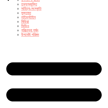
তথ্যপ্রযুক্তি
সাহিত্য-সংস্কৃতি
মুক্তমত
লাইফস্টাইল
মিডিয়া
ভিডিও
পরিচালনা পর্ষদ
উপদেষ্টা পরিষদ