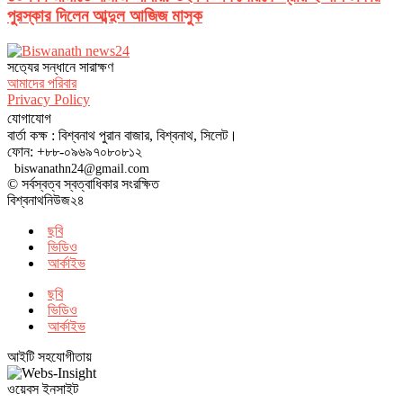
পুরস্কার দিলেন আব্দুল আজিজ মাসুক
সত‌্যের সন্ধানে সারাক্ষণ
আমাদের পরিবার
Privacy Policy
যোগাযোগ
বার্তা কক্ষ : বিশ্বনাথ পুরান বাজার, বিশ্বনাথ, সিলেট।
ফোন: +৮৮-০৯৬৯৭০৮০৮১২
biswanathn24@gmail.com
© সর্বস্বত্ব স্বত্বাধিকার সংরক্ষিত
বিশ্বনাথনিউজ২৪
ছবি
ভিডিও
আর্কাইভ
ছবি
ভিডিও
আর্কাইভ
আইটি সহযোগীতায়
ওয়েবস ইনসাইট