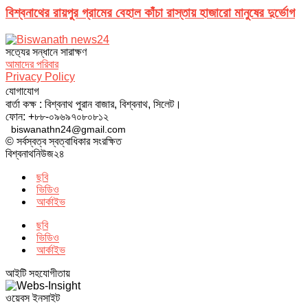
বিশ্বনাথের রায়পুর গ্রামের বেহাল কাঁচা রাস্তায় হাজারো মানুষের দুর্ভোগ
সত‌্যের সন্ধানে সারাক্ষণ
আমাদের পরিবার
Privacy Policy
যোগাযোগ
বার্তা কক্ষ : বিশ্বনাথ পুরান বাজার, বিশ্বনাথ, সিলেট।
ফোন: +৮৮-০৯৬৯৭০৮০৮১২
biswanathn24@gmail.com
© সর্বস্বত্ব স্বত্বাধিকার সংরক্ষিত
বিশ্বনাথনিউজ২৪
ছবি
ভিডিও
আর্কাইভ
ছবি
ভিডিও
আর্কাইভ
আইটি সহযোগীতায়
ওয়েবস ইনসাইট