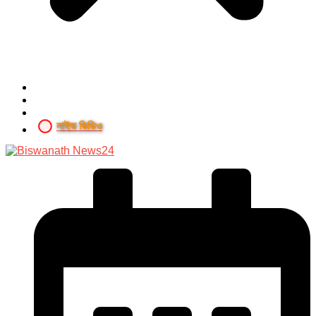
লাইভ ভিডিও