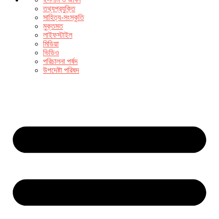
তথ্যপ্রযুক্তি
সাহিত্য-সংস্কৃতি
মুক্তমত
লাইফস্টাইল
মিডিয়া
ভিডিও
পরিচালনা পর্ষদ
উপদেষ্টা পরিষদ