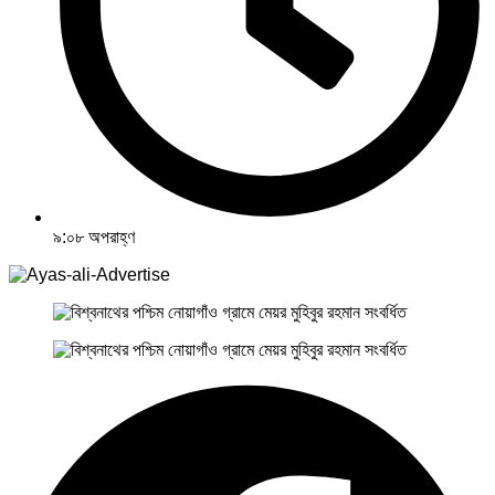
৯:০৮ অপরাহ্ণ