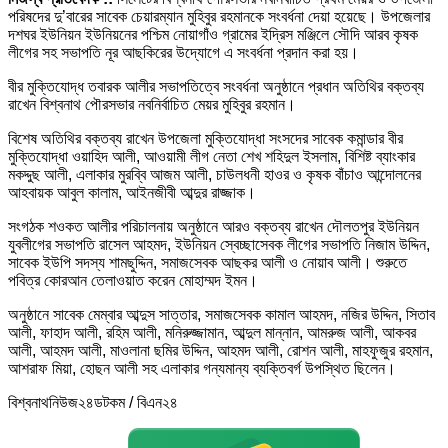
পরিষদের দু’বারের সাবেক চেয়ারম্যান মুহিবুর রহমানকে সংবর্ধনা দেয়া হয়েছে। উপজেলার
দশঘর ইউনিয়ন ইউনিয়নের পশ্চিম নোয়াগাঁও গ্রামের ইদ্রিস মঞ্জিলে সৌদি আরব কৃষক
লীগের সহ সভাপতি নূর আছকিরের উদ্যোগে এ সংবর্ধনা প্রদান করা হয়।
বীর মুক্তিযোদ্ধ তবারক আলীর সভাপতিত্বে সংবর্ধনা অনুষ্ঠানে প্রধান অতিথির বক্তব্য
রাখেন বিশ্বনাথ পৌরসভার নবনির্বাচিত মেয়র মুহিবুর রহমান।
বিশেষ অতিথির বক্তব্য রাখেন উপজেলা মুক্তিযোদ্ধা সংসদের সাবেক কমান্ডার বীর
মুক্তিযোদ্ধা ওয়াহিদ আলী, আওয়ামী লীগ নেতা শেখ শহিদুল ইসলাম, বিশিষ্ট ব্যাংকার
মকদ্দুছ আলী, এলাকার মুরব্বি আজম আলী, চাউলধনী হাওর ও কৃষক বাঁচাও আন্দোলনের
আহবায়ক আবুল কালাম, আইনজীবী আব্দুর রাজ্জাক।
সংগঠক শওকত আলীর পরিচালনায় অনুষ্ঠানে আরও বক্তব্য রাখেন দৌলতপুর ইউনিয়ন
যুবলীগের সভাপতি রাসেল আহমদ, ইউনিয়ন স্বেচ্ছাসেবক লীগের সভাপতি নিজাম উদ্দিন,
সাবেক ইউপি সদস্য শামছুদ্দিন, সমাজসেবক আছকর আলী ও নোয়াব আলী। শুরুতে
পবিত্র কোরআন তেলাওয়াত করেন মোহাম্মদ ইমন।
অনুষ্ঠানে সাবেক মেম্বার আব্দুস সাত্তার, সমাজসেবক কামাল আহমদ, নজির উদ্দিন, সিতাব
আলী, ফাহাদ আলী, রহিম আলী, মনিরুজ্জামান, আব্দুল মান্নান, আমরুজ আলী, আকবর
আলী, আহমদ আলী, মাওলানা ছমির উদ্দিন, আহমদ আলী, রোশন আলী, মাহফুজুর রহমান,
আশরাফ মিয়া, হোছন আলী সহ এলাকার গন্যমান্য ব্যক্তিবর্গ উপস্থিত ছিলেন।
বিশ্বনাথনিউজ২৪ডটকম / বিএন২৪