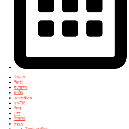
বিশ্বনাথ
সিলেট
বাংলাদেশ
জাতীয়
আন্তর্জাতিক
রাজনীতি
শিক্ষা
খেলা
বিনোদন
প্রবাস
ইসলাম ও জীবন