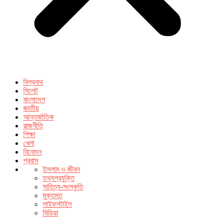
বিশ্বনাথ
সিলেট
বাংলাদেশ
জাতীয়
আন্তর্জাতিক
রাজনীতি
শিক্ষা
খেলা
বিনোদন
প্রবাস
ইসলাম ও জীবন
তথ্যপ্রযুক্তি
সাহিত্য-সংস্কৃতি
মুক্তমত
লাইফস্টাইল
মিডিয়া