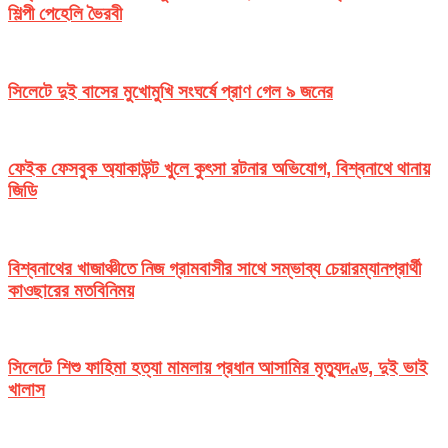
শিল্পী পেহেলি ভৈরবী
সিলেটে দুই বাসের মুখোমুখি সংঘর্ষে প্রাণ গেল ৯ জনের
ফেইক ফেসবুক অ্যাকাউন্ট খুলে কুৎসা রটনার অভিযোগ, বিশ্বনাথে থানায়
জিডি
বিশ্বনাথের খাজাঞ্চীতে নিজ গ্রামবাসীর সাথে সম্ভাব্য চেয়ারম্যানপ্রার্থী
কাওছারের মতবিনিময়
সিলেটে শিশু ফাহিমা হত্যা মামলায় প্রধান আসামির মৃত্যুদণ্ড, দুই ভাই
খালাস