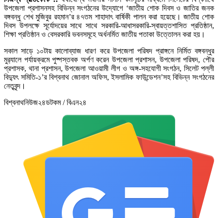
উপজেলা প্রশাসনসহ বিভিন্ন সংগঠনের উদ্যোগে ‘জাতীয় শোক দিবস ও জাতির জনক
বঙ্গবন্ধু শেখ মুজিবুর রহমান’র ৪৭তম শাহাদাৎ বার্ষিকী পালন করা হয়েছে। জাতীয় শোক
দিবস উপলক্ষে সূর্যোদয়ের সাথে সাথে সরকারি-আধাসরকারি-স্বায়ত্তশাসিত প্রতিষ্ঠান,
শিক্ষা প্রতিষ্ঠান ও বেসরকারি ভবনসমূহে অর্ধনর্মিত জাতীয় পতাকা উত্তোলন করা হয়।
সকাল সাড়ে ১০টায় কালোব্যাজ ধারণ করে উপজেলা পরিষদ প্রাঙ্গনে নির্মিত বঙ্গবন্ধুর
মুর‌্যালে পর্যায়ক্রমে পুষ্পস্তবক অর্পণ করেন উপজেলা প্রশাসন, উপজেলা পরিষদ, পৌর
প্রশাসক, থানা প্রশাসন, উপজেলা আওয়ামী লীগ ও অঙ্গ-সহযোগী সংগঠন, সিলেট পল্লী
বিদ্যুৎ সমিতি-১’র বিশ্বনাথ জোনাল অফিস, ইসলামিক ফাউন্ডেশন’সহ বিভিন্ন সংগঠনের
নেতৃবৃন্দ।
বিশ্বনাথনিউজ২৪ডটকম / বিএন২৪