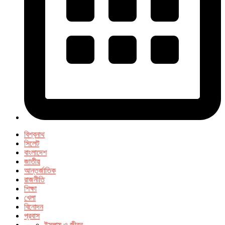
বিশ্বনাথ
সিলেট
বাংলাদেশ
জাতীয়
আন্তর্জাতিক
রাজনীতি
শিক্ষা
খেলা
বিনোদন
প্রবাস
ইসলাম ও জীবন