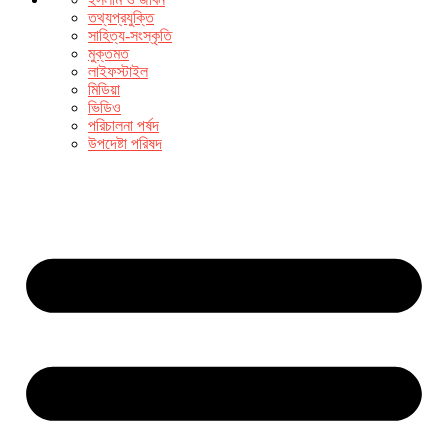
তথ্যপ্রযুক্তি
সাহিত্য-সংস্কৃতি
মুক্তমত
লাইফস্টাইল
মিডিয়া
ভিডিও
পরিচালনা পর্ষদ
উপদেষ্টা পরিষদ