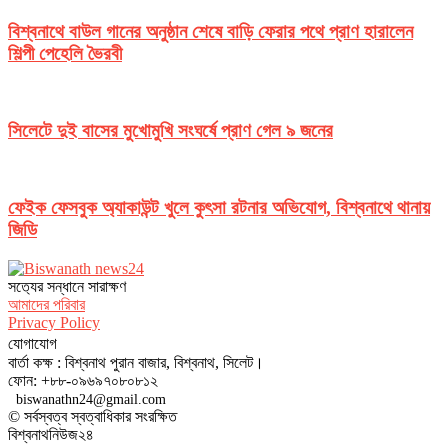
বিশ্বনাথে বাউল গানের অনুষ্ঠান শেষে বাড়ি ফেরার পথে প্রাণ হারালেন
শিল্পী পেহেলি ভৈরবী
সিলেটে দুই বাসের মুখোমুখি সংঘর্ষে প্রাণ গেল ৯ জনের
ফেইক ফেসবুক অ্যাকাউন্ট খুলে কুৎসা রটনার অভিযোগ, বিশ্বনাথে থানায়
জিডি
সত‌্যের সন্ধানে সারাক্ষণ
আমাদের পরিবার
Privacy Policy
যোগাযোগ
বার্তা কক্ষ : বিশ্বনাথ পুরান বাজার, বিশ্বনাথ, সিলেট।
ফোন: +৮৮-০৯৬৯৭০৮০৮১২
biswanathn24@gmail.com
© সর্বস্বত্ব স্বত্বাধিকার সংরক্ষিত
বিশ্বনাথনিউজ২৪