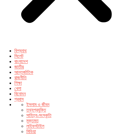
বিশ্বনাথ
সিলেট
বাংলাদেশ
জাতীয়
আন্তর্জাতিক
রাজনীতি
শিক্ষা
খেলা
বিনোদন
প্রবাস
ইসলাম ও জীবন
তথ্যপ্রযুক্তি
সাহিত্য-সংস্কৃতি
মুক্তমত
লাইফস্টাইল
মিডিয়া