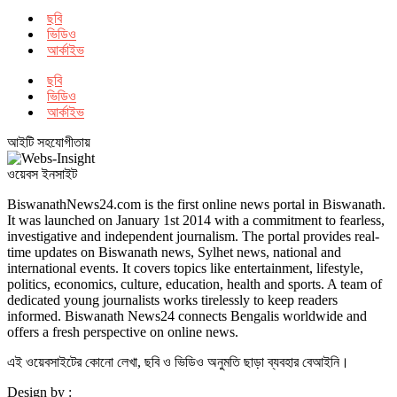
ছবি
ভিডিও
আর্কাইভ
ছবি
ভিডিও
আর্কাইভ
আইটি সহযোগীতায়
ওয়েবস ইনসাইট
BiswanathNews24.com is the first online news portal in Biswanath.
It was launched on January 1st 2014 with a commitment to fearless,
investigative and independent journalism. The portal provides real-
time updates on Biswanath news, Sylhet news, national and
international events. It covers topics like entertainment, lifestyle,
politics, economics, culture, education, health and sports. A team of
dedicated young journalists works tirelessly to keep readers
informed. Biswanath News24 connects Bengalis worldwide and
offers a fresh perspective on online news.
এই ওয়েবসাইটের কোনো লেখা, ছবি ও ভিডিও অনুমতি ছাড়া ব্যবহার বেআইনি।
Design by :