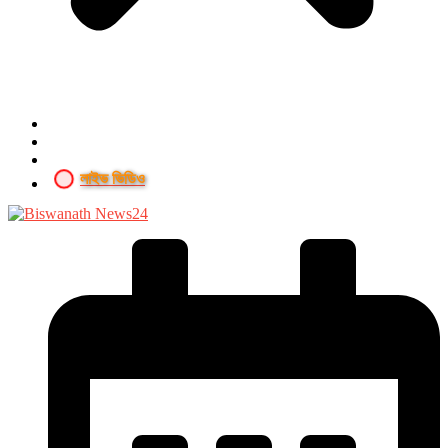
লাইভ ভিডিও