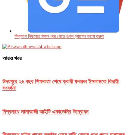
বিশ্বনাথ নিউজের সকল খবর পেতে গুগল চ‌্যানেল ফলো করুন
আরও খবর
উদয়পুরে ২৬ বছর শিক্ষকতা শেষে ক্বারী ফখরুল ইসলামকে বিদায়ী
সংবর্ধনা
বিশ্বনাথে লামাকাজী আইটি একাডেমির উদ্বোধন
বিশ্বনাথে বাউল গানের অনুষ্ঠান শেষে বাড়ি ফেরার পথে প্রাণ হারালেন