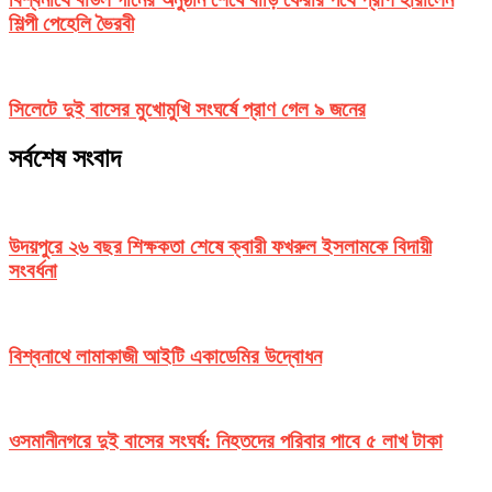
শিল্পী পেহেলি ভৈরবী
সিলেটে দুই বাসের মুখোমুখি সংঘর্ষে প্রাণ গেল ৯ জনের
সর্বশেষ সংবাদ
উদয়পুরে ২৬ বছর শিক্ষকতা শেষে ক্বারী ফখরুল ইসলামকে বিদায়ী
সংবর্ধনা
বিশ্বনাথে লামাকাজী আইটি একাডেমির উদ্বোধন
ওসমানীনগরে দুই বাসের সংঘর্ষ: নিহতদের পরিবার পাবে ৫ লাখ টাকা