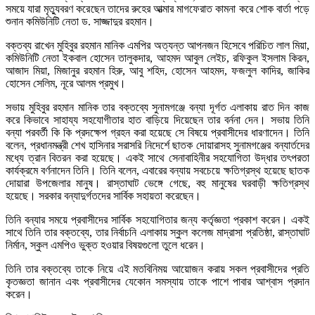
সময়ে যারা মৃত্যুবরণ করেছেন তাদের রুহের আত্মার মাগফেরাত কামনা করে শোক বার্তা পড়ে
শুনান কমিউনিটি নেতা ড. সাজ্জাদুর রহমান।
বক্তব্য রাখেন মুহিবুর রহমান মানিক এমপির অত্যন্ত আপনজন হিসেবে পরিচিত লাল মিয়া,
কমিউনিটি নেতা ইকবাল হোসেন তালুকদার, আহমদ আবুল লেইচ, রফিকুল ইসলাম কিরন,
আজাদ মিয়া, মিজানুর রহমান হিরু, আবু শহিদ, হোসেন আহমদ, ফজলুল কাদির, জাকির
হোসেন সেলিম, নূরে আলম প্রমুখ।
সভায় মুহিবুর রহমান মানিক তার বক্তব্যে সুনামগঞ্জে বন্যা দূর্গত এলাকায় রাত দিন কাজ
করে কিভাবে সাহায্য সহযোগীতার হাত বাড়িয়ে দিয়েছেন তার বর্ননা দেন। সভায় তিনি
বন্যা পরবর্তী কি কি প্রদক্ষেপ গ্রহন করা হয়েছে সে বিষয়ে প্রবাসীদের ধারণাদেন। তিনি
বলেন, প্রধানমন্ত্রী শেখ হাসিনার সরাসরি নিদের্শে ছাতক দোয়ারাসহ সুনামগঞ্জের বন্যার্তদের
মধ্যে ত্রান বিতরন করা হয়েছে। একই সাথে সেনাবাহিনীর সহযোগিতা উদ্ধার তৎপরতা
কার্যক্রমে বর্ণনাদেন তিনি। তিনি বলেন, এবারের বন্যায় সবচেয়ে ক্ষতিগ্রস্থ হয়েছে ছাতক
দোয়ারা উপজেলার মানুষ। রাস্তাঘাট ভেঙ্গে গেছে, বহু মানুষের ঘরবাড়ী ক্ষতিগ্রস্থ
হয়েছে। সরকার বন্যাদুর্গতদের সার্বিক সহায়তা করেছেন।
তিনি বন্যার সময়ে প্রবাসীদের সার্বিক সহযোগিতার জন্য কর্তৃজ্ঞতা প্রকাশ করেন। একই
সাথে তিনি তার বক্তব্যে, তার নির্বাচনি এলাকায় স্কুল কলেজ মাদ্রাসা প্রতিষ্ঠা, রাস্তাঘাট
নির্মান, স্কুল এমপিও ভুক্ত হওয়ার বিষয়গুলো তুলে ধরেন।
তিনি তার বক্তব্যে তাকে নিয়ে এই মতবিনিময় আয়োজন করায় সকল প্রবাসীদের প্রতি
কৃতজ্ঞতা জানান এবং প্রবাসীদের যেকোন সমস্যায় তাকে পাশে পাবার আশ্বাস প্রদান
করেন।