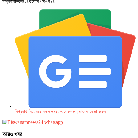
বিশ্বনাথনিউজ২৪ডটকম / বিএন২৪
বিশ্বনাথ নিউজের সকল খবর পেতে গুগল চ‌্যানেল ফলো করুন
আরও খবর