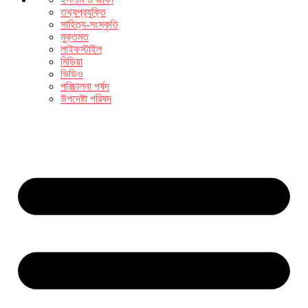
তথ্যপ্রযুক্তি
সাহিত্য-সংস্কৃতি
মুক্তমত
লাইফস্টাইল
মিডিয়া
ভিডিও
পরিচালনা পর্ষদ
উপদেষ্টা পরিষদ