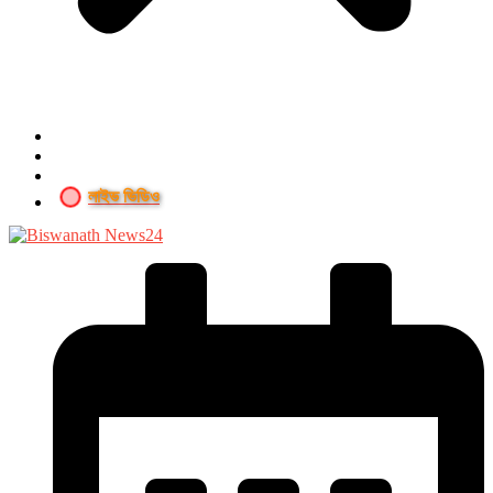
লাইভ ভিডিও