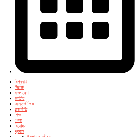
বিশ্বনাথ
সিলেট
বাংলাদেশ
জাতীয়
আন্তর্জাতিক
রাজনীতি
শিক্ষা
খেলা
বিনোদন
প্রবাস
ইসলাম ও জীবন