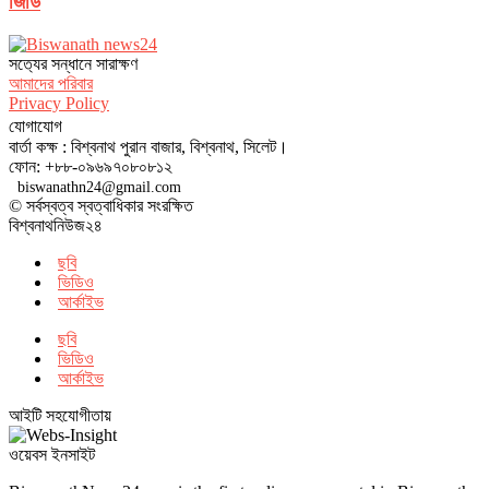
জিডি
সত‌্যের সন্ধানে সারাক্ষণ
আমাদের পরিবার
Privacy Policy
যোগাযোগ
বার্তা কক্ষ : বিশ্বনাথ পুরান বাজার, বিশ্বনাথ, সিলেট।
ফোন: +৮৮-০৯৬৯৭০৮০৮১২
biswanathn24@gmail.com
© সর্বস্বত্ব স্বত্বাধিকার সংরক্ষিত
বিশ্বনাথনিউজ২৪
ছবি
ভিডিও
আর্কাইভ
ছবি
ভিডিও
আর্কাইভ
আইটি সহযোগীতায়
ওয়েবস ইনসাইট