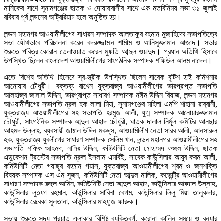
মানিকের সাথে সুনামগঞ্জের ছাতক ও দোয়ারাবাসীর সাথে এক মতবিনিময় সভা ৩১ জুলাই
রবিবার পূর্ব লন্ডনের অট্রিরিয়াম হলে অনুষ্ঠিত হয়।
লন্ডন মহানগর আওয়ামীলীগের সাধারন সম্পাদক আলতাফুর রহমান মুজাহিদের সভাপতিত্বে
সভা যৌথভাবে পরিচালনা করেন বদরুজ্জামান শামীম ও আনিসুজ্জামান আজাদ। সভার
শুরুতে পবিত্র কোরান তেলাওয়াত করেন মুফতি আব্দুল ওয়াদুদ। প্রধান অতিথি হিসাবে
উপস্থিত ছিলেন বাংলাদেশ আওয়ামীলীগের সাংগঠনিক সম্পাদক শফিউল আলম নাদেল।
এতে বিশেষ অতিথি হিসেবে স্ব-স্ত্রীক উপস্থিত ছিলেন সাবেক বৃটিশ হাই কমিশনার
আনোয়ার চৌধুরী। বক্তব্য রাখেন যুক্তরাজ্য আওয়ামীলীগের ভারপ্রাপ্ত সভাপতি
আলহাজ্ব জালাল উদ্দিন, ভারপ্রাপ্ত সাধারণ সম্পাদক নঈম উদ্দিন রিয়াজ, লন্ডন মহানগর
আওয়ামীলীগের সভাপতি নূরুল হক লালা মিয়া, সুনামগঞ্জের মহিলা এমপি শাহানা রাব্বানী,
যুক্তরাজ্য আওয়ামীলীগের সহ সভাপতি হরমুজ আলী, যুগ্ম সম্পাদক আনোয়ারুজ্জামান
চৌধুরী, সাংগঠনিক সম্পাদক আব্দুল আহাদ চৌধুরী, ঘাতক দালাল নির্মূল কমিটির আনছার
আহমদ উল্লাহ, ব্যবসায়ী জামাল উদ্দিন মকদ্দুস, আওয়ামীলীগ নেতা সারব আলী, আনসারুল
হক, যুক্তরাজ্য যুবলীগের সাধারণ সম্পাদক সেলিম খান, লন্ডন মহানগর আওয়ামীলীগের সহ
সভাপতি শফিক আহমদ, নাসির উদ্দিন, কমিউনিটি নেতা মোহাম্মদ ফজল উদ্দিন, ছাতক
এডুকেশন ট্রাস্টের সভাপতি নূরুল ইসলাম এমবিই, সাবেক কাউন্সিলার আয়ুব করম আলী,
কমিউনিটি নেতা গয়াছুর রহমান গয়াস, যুক্তরাজ্য আওয়ামীলীগের শ্রম ও জনশক্তি
বিষয়ক সম্পাদক এস এম সুজন, কমিউনিটি নেতা আব্দুল মালিক, কভেন্ট্রি আওয়ামীলীগের
সাধারণ সম্পাদক রুহুল আমিন, কমিউনিটি নেতা আব্দুল আহাদ, কাউন্সিলার আবদাল উল্লাহ,
কাউন্সিলার লুতফা রহমান, কাউন্সিলার সাবিনা বেগম, কাউন্সিলার লিলু মিয়া তালুকদার,
কাউন্সিলার রেবেকা সুলতানা, কাউন্সিলার মাহফুজ ফারুক।
সভায় শুরুতে সদ্য প্রয়াত এলাকার বিশিষ্ট ব্যক্তিবর্গ, করোনা কালিন সময়ে ও বন্যার