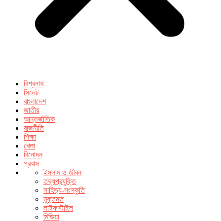
বিশ্বনাথ
সিলেট
বাংলাদেশ
জাতীয়
আন্তর্জাতিক
রাজনীতি
শিক্ষা
খেলা
বিনোদন
প্রবাস
ইসলাম ও জীবন
তথ্যপ্রযুক্তি
সাহিত্য-সংস্কৃতি
মুক্তমত
লাইফস্টাইল
মিডিয়া