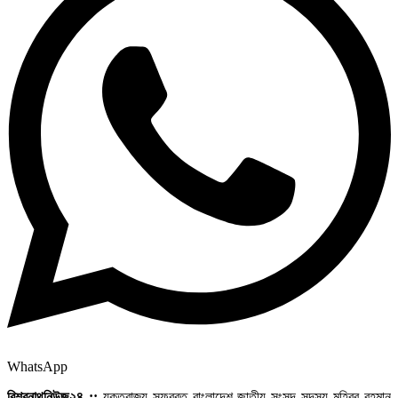
WhatsApp
বিশ্বনাথনিউজ২৪ ::
যুক্তরাজ্য সফররত বাংলাদেশ জাতীয় সংসদ সদস্য মুহিবুর রহমান