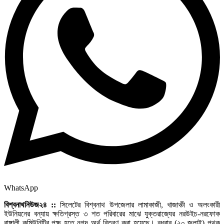
WhatsApp
বিশ্বনাথনিউজ২৪ ::
সিলেটের বিশ্বনাথ উপজেলার লামাকাজী, খাজাঞ্চী ও অলংকারী
ইউনিয়নের বন্যায় ক্ষতিগ্রস্ত ৩ শত পরিবারের মাঝে যুক্তরাজ্যের নরউইচ-নরফোক
বাঙ্গালী কমিউনিটির পক্ষ হতে নগদ অর্থ বিতরণ করা হয়েছে। বুধবার (২০ জুলাই) পৃথক