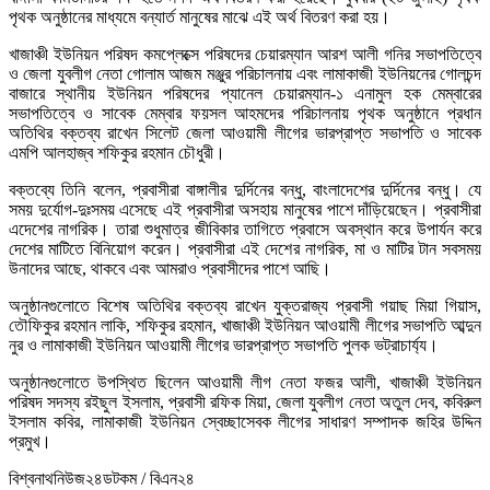
পৃথক অনুষ্ঠানের মাধ্যমে বন্যার্ত মানুষের মাঝে এই অর্থ বিতরণ করা হয়।
খাজাঞ্চী ইউনিয়ন পরিষদ কমপ্লেক্সে পরিষদের চেয়ারম্যান আরশ আলী গনির সভাপতিত্বে
ও জেলা যুবলীগ নেতা গোলাম আজম মঞ্জুর পরিচালনায় এবং লামাকাজী ইউনিয়নের গোলচন্দ
বাজারে স্থানীয় ইউনিয়ন পরিষদের প্যানেল চেয়ারম্যান-১ এনামুল হক মেম্বারের
সভাপতিত্বে ও সাবেক মেম্বার ফয়সল আহমদের পরিচালনায় পৃথক অনুষ্ঠানে প্রধান
অতিথির বক্তব্য রাখেন সিলেট জেলা আওয়ামী লীগের ভারপ্রাপ্ত সভাপতি ও সাবেক
এমপি আলহাজ্ব শফিকুর রহমান চৌধুরী।
বক্তব্যে তিনি বলেন, প্রবাসীরা বাঙ্গালীর দুর্দিনের বন্ধু, বাংলাদেশের দুর্দিনের বন্ধু। যে
সময় দুর্যোগ-দুঃসময় এসেছে এই প্রবাসীরা অসহায় মানুষের পাশে দাঁড়িয়েছেন। প্রবাসীরা
এদেশের নাগরিক। তারা শুধুমাত্র জীবিকার তাগিতে প্রবাসে অবস্থান করে উপার্যন করে
দেশের মাটিতে বিনিয়োগ করেন। প্রবাসীরা এই দেশের নাগরিক, মা ও মাটির টান সবসময়
উনাদের আছে, থাকবে এবং আমরাও প্রবাসীদের পাশে আছি।
অনুষ্ঠানগুলোতে বিশেষ অতিথির বক্তব্য রাখেন যুক্তরাজ্য প্রবাসী গয়াছ মিয়া গিয়াস,
তৌফিকুর রহমান লাকি, শফিকুর রহমান, খাজাঞ্চী ইউনিয়ন আওয়ামী লীগের সভাপতি আব্দুন
নুর ও লামাকাজী ইউনিয়ন আওয়ামী লীগের ভারপ্রাপ্ত সভাপতি পুলক ভট্রাচার্য্য।
অনুষ্ঠানগুলোতে উপস্থিত ছিলেন আওয়ামী লীগ নেতা ফজর আলী, খাজাঞ্চী ইউনিয়ন
পরিষদ সদস্য রইছুল ইসলাম, প্রবাসী রফিক মিয়া, জেলা যুবলীগ নেতা অতুল দেব, কবিরুল
ইসলাম কবির, লামাকাজী ইউনিয়ন স্বেচ্ছাসেবক লীগের সাধারণ সম্পাদক জহির উদ্দিন
প্রমুখ।
বিশ্বনাথনিউজ২৪ডটকম / বিএন২৪