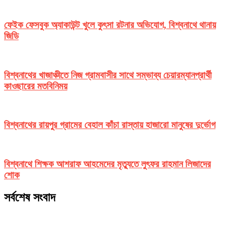
ফেইক ফেসবুক অ্যাকাউন্ট খুলে কুৎসা রটনার অভিযোগ, বিশ্বনাথে থানায়
জিডি
বিশ্বনাথের খাজাঞ্চীতে নিজ গ্রামবাসীর সাথে সম্ভাব্য চেয়ারম্যানপ্রার্থী
কাওছারের মতবিনিময়
বিশ্বনাথের রায়পুর গ্রামের বেহাল কাঁচা রাস্তায় হাজারো মানুষের দুর্ভোগ
বিশ্বনাথে শিক্ষক আশরাফ আহমেদের মৃত্যুতে লুৎফর রাহমান লিজাদের
শোক
সর্বশেষ সংবাদ