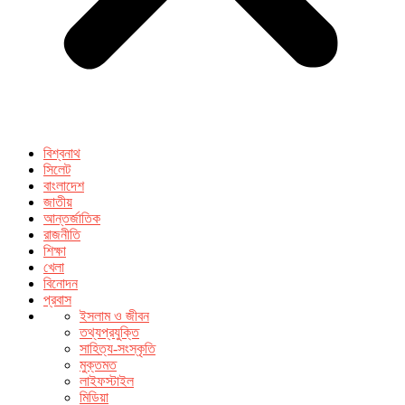
বিশ্বনাথ
সিলেট
বাংলাদেশ
জাতীয়
আন্তর্জাতিক
রাজনীতি
শিক্ষা
খেলা
বিনোদন
প্রবাস
ইসলাম ও জীবন
তথ্যপ্রযুক্তি
সাহিত্য-সংস্কৃতি
মুক্তমত
লাইফস্টাইল
মিডিয়া