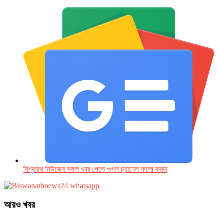
বিশ্বনাথ নিউজের সকল খবর পেতে গুগল চ‌্যানেল ফলো করুন
আরও খবর