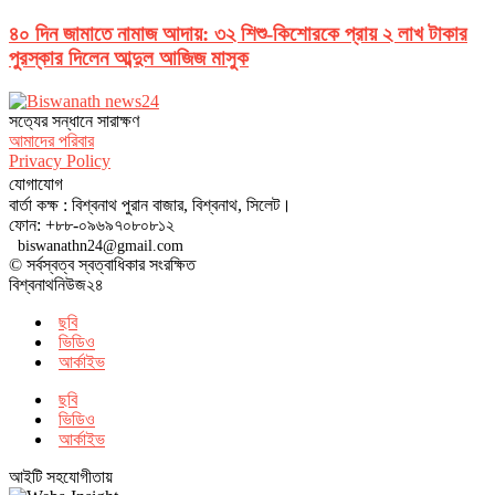
৪০ দিন জামাতে নামাজ আদায়: ৩২ শিশু-কিশোরকে প্রায় ২ লাখ টাকার
পুরস্কার দিলেন আব্দুল আজিজ মাসুক
সত‌্যের সন্ধানে সারাক্ষণ
আমাদের পরিবার
Privacy Policy
যোগাযোগ
বার্তা কক্ষ : বিশ্বনাথ পুরান বাজার, বিশ্বনাথ, সিলেট।
ফোন: +৮৮-০৯৬৯৭০৮০৮১২
biswanathn24@gmail.com
© সর্বস্বত্ব স্বত্বাধিকার সংরক্ষিত
বিশ্বনাথনিউজ২৪
ছবি
ভিডিও
আর্কাইভ
ছবি
ভিডিও
আর্কাইভ
আইটি সহযোগীতায়