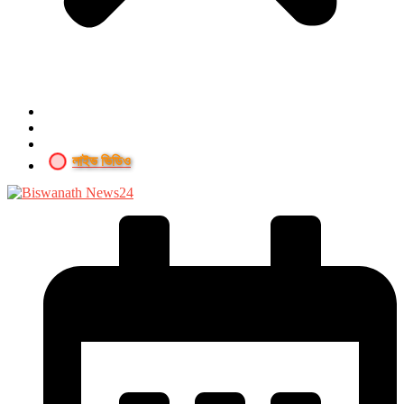
লাইভ ভিডিও