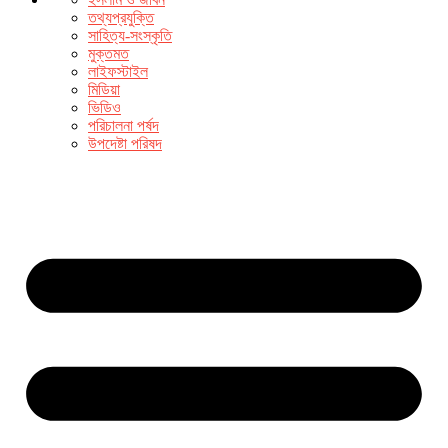
তথ্যপ্রযুক্তি
সাহিত্য-সংস্কৃতি
মুক্তমত
লাইফস্টাইল
মিডিয়া
ভিডিও
পরিচালনা পর্ষদ
উপদেষ্টা পরিষদ