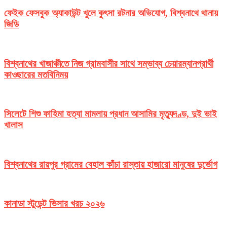
ফেইক ফেসবুক অ্যাকাউন্ট খুলে কুৎসা রটনার অভিযোগ, বিশ্বনাথে থানায়
জিডি
বিশ্বনাথের খাজাঞ্চীতে নিজ গ্রামবাসীর সাথে সম্ভাব্য চেয়ারম্যানপ্রার্থী
কাওছারের মতবিনিময়
সিলেটে শিশু ফাহিমা হত্যা মামলায় প্রধান আসামির মৃত্যুদণ্ড, দুই ভাই
খালাস
বিশ্বনাথের রায়পুর গ্রামের বেহাল কাঁচা রাস্তায় হাজারো মানুষের দুর্ভোগ
কানাডা স্টুডেন্ট ভিসার খরচ ২০২৬