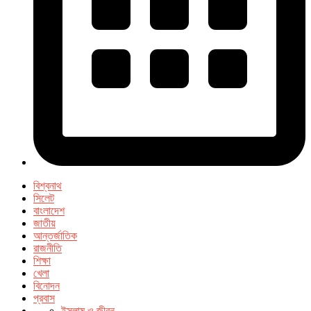
বিশ্বনাথ
সিলেট
বাংলাদেশ
জাতীয়
আন্তর্জাতিক
রাজনীতি
শিক্ষা
খেলা
বিনোদন
প্রবাস
ইসলাম ও জীবন