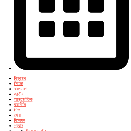
বিশ্বনাথ
সিলেট
বাংলাদেশ
জাতীয়
আন্তর্জাতিক
রাজনীতি
শিক্ষা
খেলা
বিনোদন
প্রবাস
ইসলাম ও জীবন