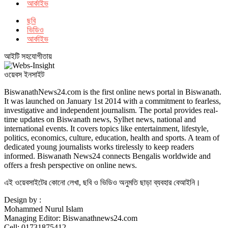
আর্কাইভ
ছবি
ভিডিও
আর্কাইভ
আইটি সহযোগীতায়
ওয়েবস ইনসাইট
BiswanathNews24.com is the first online news portal in Biswanath.
It was launched on January 1st 2014 with a commitment to fearless,
investigative and independent journalism. The portal provides real-
time updates on Biswanath news, Sylhet news, national and
international events. It covers topics like entertainment, lifestyle,
politics, economics, culture, education, health and sports. A team of
dedicated young journalists works tirelessly to keep readers
informed. Biswanath News24 connects Bengalis worldwide and
offers a fresh perspective on online news.
এই ওয়েবসাইটের কোনো লেখা, ছবি ও ভিডিও অনুমতি ছাড়া ব্যবহার বেআইনি।
Design by :
Mohammed Nurul Islam
Managing Editor: Biswanathnews24.com
Cell: 01731875412