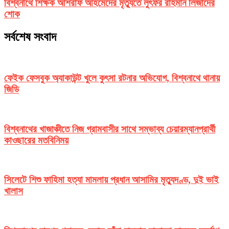
বিশ্বনাথে শিক্ষক আশরাফ আহমেদের মৃত্যুতে লুৎফর রাহমান লিজাদের
শোক
সর্বশেষ সংবাদ
ফেইক ফেসবুক অ্যাকাউন্ট খুলে কুৎসা রটনার অভিযোগ, বিশ্বনাথে থানায়
জিডি
বিশ্বনাথের খাজাঞ্চীতে নিজ গ্রামবাসীর সাথে সম্ভাব্য চেয়ারম্যানপ্রার্থী
কাওছারের মতবিনিময়
সিলেটে শিশু ফাহিমা হত্যা মামলায় প্রধান আসামির মৃত্যুদণ্ড, দুই ভাই
খালাস