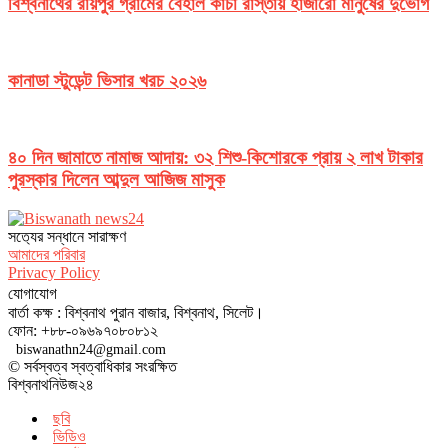
বিশ্বনাথের রায়পুর গ্রামের বেহাল কাঁচা রাস্তায় হাজারো মানুষের দুর্ভোগ
কানাডা স্টুডেন্ট ভিসার খরচ ২০২৬
৪০ দিন জামাতে নামাজ আদায়: ৩২ শিশু-কিশোরকে প্রায় ২ লাখ টাকার
পুরস্কার দিলেন আব্দুল আজিজ মাসুক
সত‌্যের সন্ধানে সারাক্ষণ
আমাদের পরিবার
Privacy Policy
যোগাযোগ
বার্তা কক্ষ : বিশ্বনাথ পুরান বাজার, বিশ্বনাথ, সিলেট।
ফোন: +৮৮-০৯৬৯৭০৮০৮১২
biswanathn24@gmail.com
© সর্বস্বত্ব স্বত্বাধিকার সংরক্ষিত
বিশ্বনাথনিউজ২৪
ছবি
ভিডিও