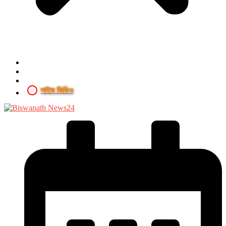
লাইভ ভিডিও