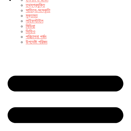
তথ্যপ্রযুক্তি
সাহিত্য-সংস্কৃতি
মুক্তমত
লাইফস্টাইল
মিডিয়া
ভিডিও
পরিচালনা পর্ষদ
উপদেষ্টা পরিষদ