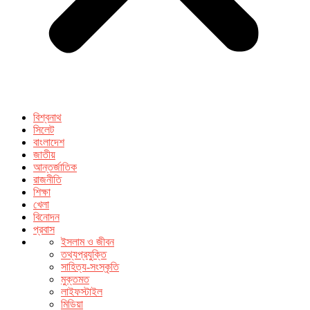
বিশ্বনাথ
সিলেট
বাংলাদেশ
জাতীয়
আন্তর্জাতিক
রাজনীতি
শিক্ষা
খেলা
বিনোদন
প্রবাস
ইসলাম ও জীবন
তথ্যপ্রযুক্তি
সাহিত্য-সংস্কৃতি
মুক্তমত
লাইফস্টাইল
মিডিয়া