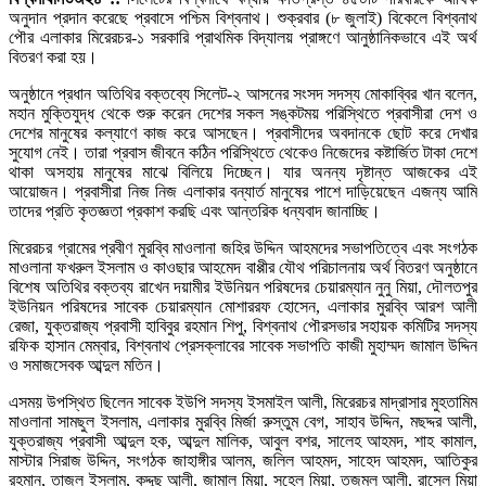
অনুদান প্রদান করেছে প্রবাসে পশ্চিম বিশ্বনাথ। শুক্রবার (৮ জুলাই) বিকেলে বিশ্বনাথ
পৌর এলাকার মিরেরচর-১ সরকারি প্রাথমিক বিদ্যালয় প্রাঙ্গণে আনুষ্ঠানিকভাবে এই অর্থ
বিতরণ করা হয়।
অনুষ্ঠানে প্রধান অতিথির বক্তব্যে সিলেট-২ আসনের সংসদ সদস্য মোকাব্বির খান বলেন,
মহান মুক্তিযুদ্ধ থেকে শুরু করেন দেশের সকল সঙ্কটময় পরিস্থিতে প্রবাসীরা দেশ ও
দেশের মানুষের কল্যাণে কাজ করে আসছেন। প্রবাসীদের অবদানকে ছোট করে দেখার
সুযোগ নেই। তারা প্রবাস জীবনে কঠিন পরিস্থিতে থেকেও নিজেদের কষ্টার্জিত টাকা দেশে
থাকা অসহায় মানুষের মাঝে বিলিয়ে দিচ্ছেন। যার অনন্য দৃষ্টান্ত আজকের এই
আয়োজন। প্রবাসীরা নিজ নিজ এলাকার বন্যার্ত মানুষের পাশে দাড়িয়েছেন এজন্য আমি
তাদের প্রতি কৃতজ্ঞতা প্রকাশ করছি এবং আন্তরিক ধন্যবাদ জানাচ্ছি।
মিরেরচর গ্রামের প্রবীণ মুরব্বি মাওলানা জহির উদ্দিন আহমদের সভাপতিত্বে এবং সংগঠক
মাওলানা ফখরুল ইসলাম ও কাওছার আহমেদ বাপ্পীর যৌথ পরিচালনায় অর্থ বিতরণ অনুষ্ঠানে
বিশেষ অতিথির বক্তব্য রাখেন দয়ামীর ইউনিয়ন পরিষদের চেয়ারম্যান নুনু মিয়া, দৌলতপুর
ইউনিয়ন পরিষদের সাবেক চেয়ারম্যান মোশাররফ হোসেন, এলাকার মুরব্বি আরশ আলী
রেজা, যুক্তরাজ্য প্রবাসী হাবিবুর রহমান শিপু, বিশ্বনাথ পৌরসভার সহায়ক কমিটির সদস্য
রফিক হাসান মেম্বার, বিশ্বনাথ প্রেসক্লাবের সাবেক সভাপতি কাজী মুহাম্মদ জামাল উদ্দিন
ও সমাজসেবক আব্দুল মতিন।
এসময় উপস্থিত ছিলেন সাবেক ইউপি সদস্য ইসমাইল আলী, মিরেরচর মাদ্রাসার মুহতামিম
মাওলানা সামছুল ইসলাম, এলাকার মুরব্বি মির্জা রুস্তুম বেগ, সাহাব উদ্দিন, মছদ্দর আলী,
যুক্তরাজ্য প্রবাসী আব্দুল হক, আব্দুল মালিক, আবুল বশর, সালেহ আহমদ, শাহ কামাল,
মাস্টার সিরাজ উদ্দিন, সংগঠক জাহাঙ্গীর আলম, জলিল আহমদ, সাহেদ আহমদ, আতিকুর
রহমান, তাজুল ইসলাম, কদ্দুছ আলী, জামাল মিয়া, সুহেল মিয়া, তজমুল আলী, রাসেল মিয়া