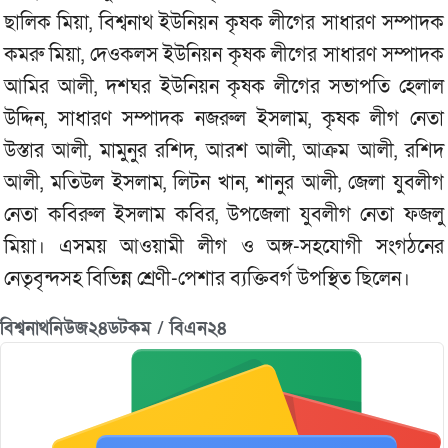
ছালিক মিয়া, বিশ্বনাথ ইউনিয়ন কৃষক লীগের সাধারণ সম্পাদক
কমরু মিয়া, দেওকলস ইউনিয়ন কৃষক লীগের সাধারণ সম্পাদক
আমির আলী, দশঘর ইউনিয়ন কৃষক লীগের সভাপতি হেলাল
উদ্দিন, সাধারণ সম্পাদক নজরুল ইসলাম, কৃষক লীগ নেতা
উস্তার আলী, মামুনুর রশিদ, আরশ আলী, আক্রম আলী, রশিদ
আলী, মতিউল ইসলাম, লিটন খান, শানুর আলী, জেলা যুবলীগ
নেতা কবিরুল ইসলাম কবির, উপজেলা যুবলীগ নেতা ফজলু
মিয়া। এসময় আওয়ামী লীগ ও অঙ্গ-সহযোগী সংগঠনের
নেতৃবৃন্দসহ বিভিন্ন শ্রেণী-পেশার ব্যক্তিবর্গ উপস্থিত ছিলেন।
বিশ্বনাথনিউজ২৪ডটকম / বিএন২৪