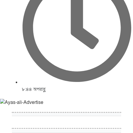
৮:৪৪ অপরাহ্ণ