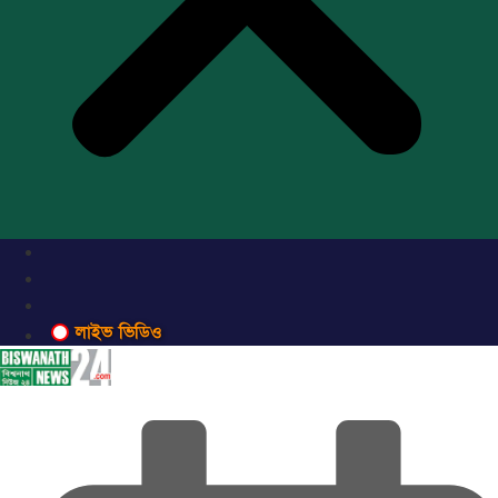
লাইভ ভিডিও