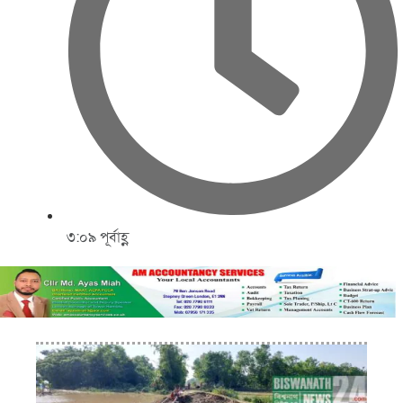
৩:০৯ পূর্বাহ্ণ