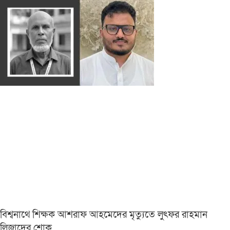
বিশ্বনাথে শিক্ষক আশরাফ আহমেদের মৃত্যুতে লুৎফর রাহমান
লিজাদের শোক