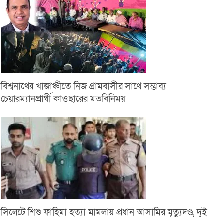
বিশ্বনাথের খাজাঞ্চীতে নিজ গ্রামবাসীর সাথে সম্ভাব্য
চেয়ারম্যানপ্রার্থী কাওছারের মতবিনিময়
সিলেটে শিশু ফাহিমা হত্যা মামলায় প্রধান আসামির মৃত্যুদণ্ড, দুই