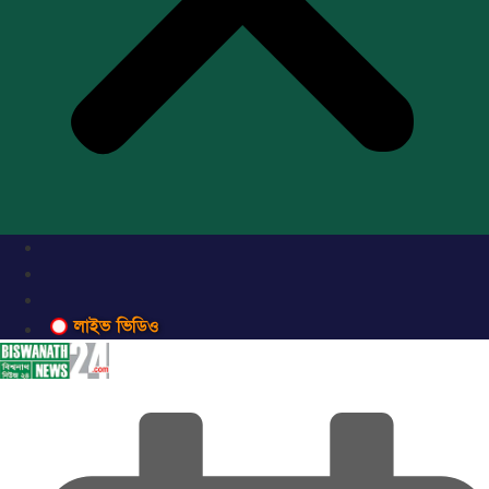
লাইভ ভিডিও