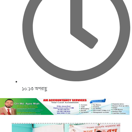
১০:১৩ অপরাহ্ণ