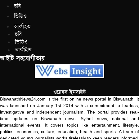
ছবি
ভিডিও
আর্কাইভ
ছবি
ভিডিও
আর্কাইভ
আইটি সহযোগীতায়
ওয়েবস ইনসাইট
BiswanathNews24.com is the first online news portal in Biswanath. It
was launched on January 1st 2014 with a commitment to fearless,
investigative and independent journalism. The portal provides real-
time updates on Biswanath news, Sylhet news, national and
international events. It covers topics like entertainment, lifestyle,
politics, economics, culture, education, health and sports. A team of
dedicated young journalists works tirelessly to keep readers informed.