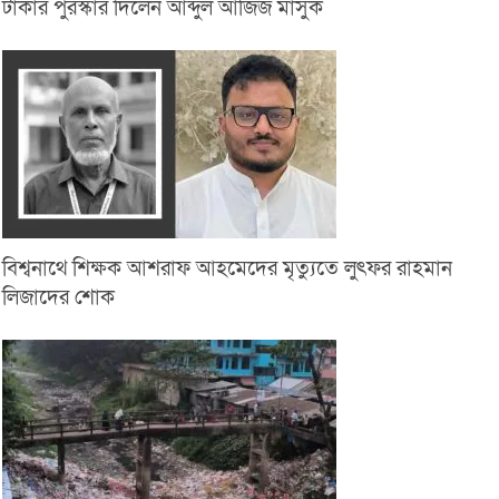
টাকার পুরস্কার দিলেন আব্দুল আজিজ মাসুক
বিশ্বনাথে শিক্ষক আশরাফ আহমেদের মৃত্যুতে লুৎফর রাহমান
লিজাদের শোক