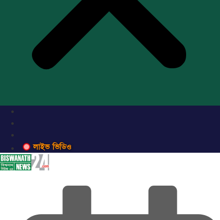
লাইভ ভিডিও