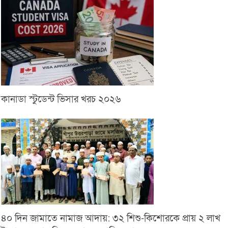
কানাডা স্টুডেন্ট ভিসার খরচ ২০২৬
৪০ দিন জামাতে নামাজ আদায়: ৩২ শিশু-কিশোরকে প্রায় ২ লাখ