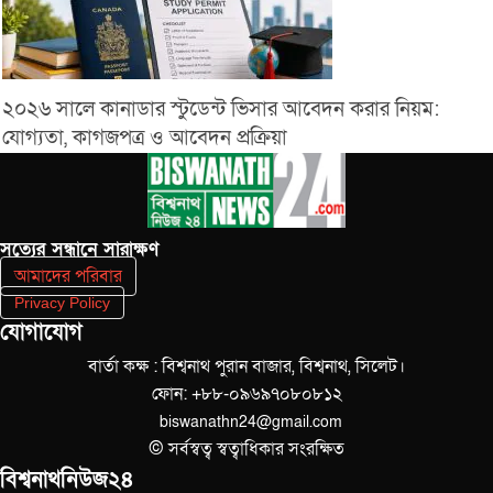
২০২৬ সালে কানাডার স্টুডেন্ট ভিসার আবেদন করার নিয়ম:
যোগ্যতা, কাগজপত্র ও আবেদন প্রক্রিয়া
সত‌্যের সন্ধানে সারাক্ষণ
আমাদের পরিবার
Privacy Policy
যোগাযোগ
বার্তা কক্ষ : বিশ্বনাথ পুরান বাজার, বিশ্বনাথ, সিলেট।
ফোন: +৮৮-০৯৬৯৭০৮০৮১২
biswanathn24@gmail.com
© সর্বস্বত্ব স্বত্বাধিকার সংরক্ষিত
বিশ্বনাথনিউজ২৪