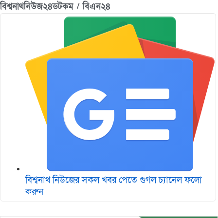
বিশ্বনাথনিউজ২৪ডটকম / বিএন২৪
বিশ্বনাথ নিউজের সকল খবর পেতে গুগল চ‌্যানেল ফলো
করুন