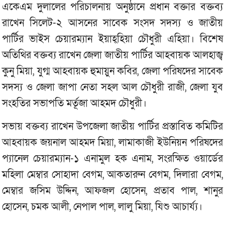
একেএম দুলালের পরিচালনায় অনুষ্ঠানে প্রধান বক্তার বক্তব্য
রাখেন সিলেট-২ আসনের সাবেক সংসদ সদস্য ও জাতীয়
পার্টির ভাইস চেয়ারম্যান ইয়াহ্হিয়া চৌধুরী এহিয়া। বিশেষ
অতিথির বক্তব্য রাখেন জেলা জাতীয় পার্টির আহবায়ক আলহাজ্ব
কুনু মিয়া, যুগ্ম আহবায়ক হুমায়ুন কবির, জেলা পরিষদের সাবেক
সদস্য ও জেলা জাপা নেতা সহল আল চৌধুরী রাজী, জেলা যুব
সংহতির সভাপতি মর্তূজা আহমদ চৌধুরী।
সভায় বক্তব্য রাখেন উপজেলা জাতীয় পার্টির প্রস্তাবিত কমিটির
আহবায়ক জয়নাল আহমদ মিয়া, লামাকাজী ইউনিয়ন পরিষদের
প্যানেল চেয়ারম্যান-১ এনামুল হক এনাম, সংরক্ষিত ওয়ার্ডের
মহিলা মেম্বার সোহাদা বেগম, আকতারুন বেগম, দিলারা বেগম,
মেম্বার জসিম উদ্দিন, আফজল হোসেন, প্রতাব পাল, শানুর
হোসেন, চমক আলী, নেপাল পাল, লালু মিয়া, যিশু আচার্য্য।