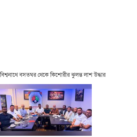
বিশ্বনাথে বসতঘর থেকে কিশোরীর ঝুলন্ত লাশ উদ্ধার