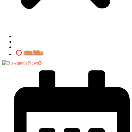
লাইভ ভিডিও