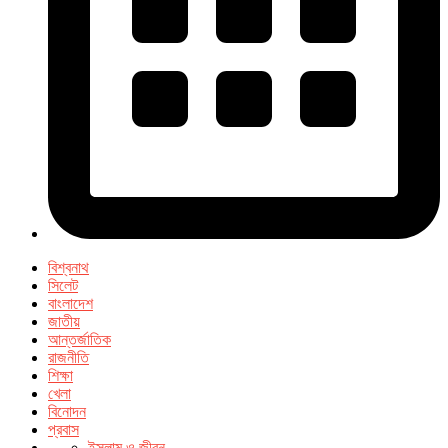
বিশ্বনাথ
সিলেট
বাংলাদেশ
জাতীয়
আন্তর্জাতিক
রাজনীতি
শিক্ষা
খেলা
বিনোদন
প্রবাস
ইসলাম ও জীবন