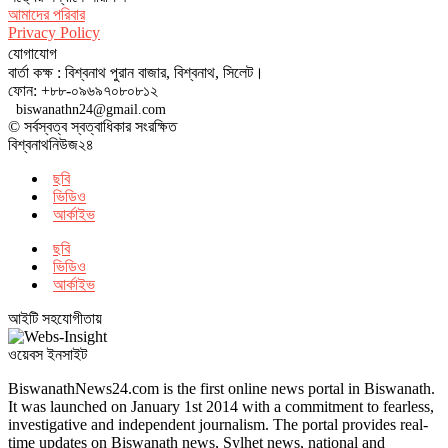
আমাদের পরিবার
Privacy Policy
যোগাযোগ
বার্তা কক্ষ : বিশ্বনাথ পুরান বাজার, বিশ্বনাথ, সিলেট।
ফোন: +৮৮-০৯৬৯৭০৮০৮১২
biswanathn24@gmail.com
© সর্বস্বত্ব স্বত্বাধিকার সংরক্ষিত
বিশ্বনাথনিউজ২৪
ছবি
ভিডিও
আর্কাইভ
ছবি
ভিডিও
আর্কাইভ
আইটি সহযোগীতায়
ওয়েবস ইনসাইট
BiswanathNews24.com is the first online news portal in Biswanath.
It was launched on January 1st 2014 with a commitment to fearless,
investigative and independent journalism. The portal provides real-
time updates on Biswanath news, Sylhet news, national and