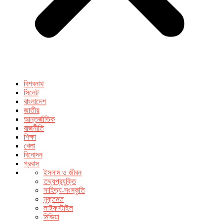
বিশ্বনাথ
সিলেট
বাংলাদেশ
জাতীয়
আন্তর্জাতিক
রাজনীতি
শিক্ষা
খেলা
বিনোদন
প্রবাস
ইসলাম ও জীবন
তথ্যপ্রযুক্তি
সাহিত্য-সংস্কৃতি
মুক্তমত
লাইফস্টাইল
মিডিয়া