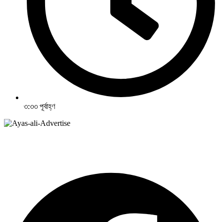
৩:৩৩ পূর্বাহ্ণ