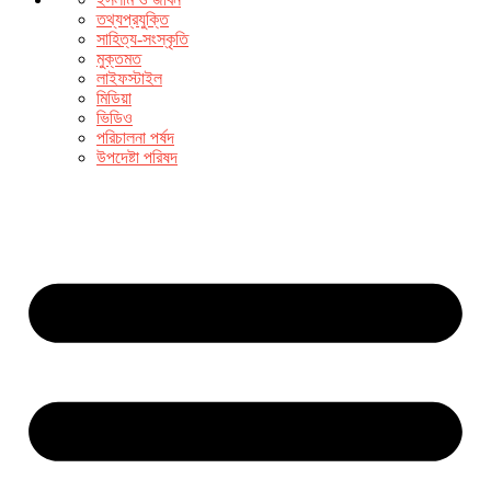
তথ্যপ্রযুক্তি
সাহিত্য-সংস্কৃতি
মুক্তমত
লাইফস্টাইল
মিডিয়া
ভিডিও
পরিচালনা পর্ষদ
উপদেষ্টা পরিষদ