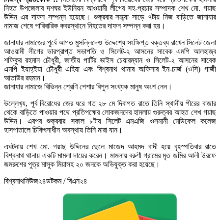
নিহত উপজেলার দশঘর ইউনিয়ন আওয়ামী লীগের সহ-প্রচার সম্পাদক শেখ মো. গয়াছ
উদ্দিন এর দাফন সম্পন্ন হয়েছে। শুক্রবার সন্ধ্যা সাড়ে ৭টায় নিজ বাড়িতে জানাযার
নামাজ শেষে পারিবারিক কবরস্থানে নিহতের দাফন সম্পন্ন করা হয়।
জানাযার নামাজের পূর্বে আগত মুসল্লিদেও উদ্দেশ্যে সংক্ষিপ্ত বক্তব্য রাখেন সিলেট জেলা
আওয়ামী লীগের ভারপ্রাপ্ত সভাপতি ও সিলেট-২ আসনের সাবেক এমপি আলহাজ্ব
শফিকুর রহমান চৌধুরী, জাতীয় পার্টির ভাইস চেয়ারম্যান ও সিলেট-২ আসনের সাবেক
এমপি ইয়াহ্ইয়া চৌধুরী এহিয়া এবং বিশ্বনাথ থানার অফিসার ইন-চার্জ (ওসি) গাজী
আতাউর রহমান।
জানাযার নামাজে বিভিন্ন শ্রেণি পেশার বিপুল সংখ্যক মানুষ অংশ নেন।
উল্লেখ‌্য, পূর্ব বিরোধের জের ধরে গত ২৮ মে দিবাগত রাতে তিনি স্থানীয় পীরের বাজার
থেকে বাড়িতে পাওয়ার পথে প্রতিপক্ষের লোকজনদের হামলায় গুরুত্বর আহত শেখ গয়াছ
উদ্দিন। এরপর শুক্রবার সকাল ৮টায় সিলেট এমএজি ওসমানী মেডিকেল কলেজ
হাসপাতালে চিকিৎসাধীন অবস্থায় তিনি মারা যান।
এঘটনায় শেখ মো. গয়াছ উদ্দিনের ছেলে মাজেদ আহমদ বাদী হয়ে বৃহস্পতিবার রাতে
বিশ্বনাথ থানায় একটি মামলা দায়ের করেন। মামলায় বরুণী গ্রামের মৃত জমির আলী উরফে
জমরুশের পুত্র মাসুক মিয়াসহ ২০ জনকে অভিযুক্ত করা হয়েছে।
বিশ্বনাথনিউজ২৪ডটকম / বিএন২৪