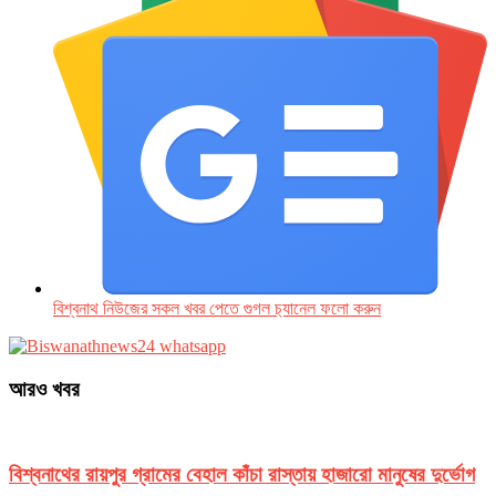
বিশ্বনাথ নিউজের সকল খবর পেতে গুগল চ‌্যানেল ফলো করুন
আরও খবর
বিশ্বনাথের রায়পুর গ্রামের বেহাল কাঁচা রাস্তায় হাজারো মানুষের দুর্ভোগ