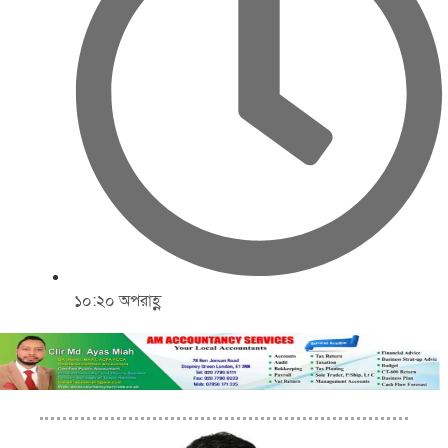
১০:২০ অপরাহ্ণ