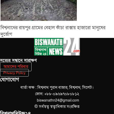
বিশ্বনাথের রায়পুর গ্রামের বেহাল কাঁচা রাস্তায় হাজারো মানুষের
দুর্ভোগ
সত‌্যের সন্ধানে সারাক্ষণ
আমাদের পরিবার
Privacy Policy
যোগাযোগ
বার্তা কক্ষ : বিশ্বনাথ পুরান বাজার, বিশ্বনাথ, সিলেট।
ফোন: +৮৮-০৯৬৯৭০৮০৮১২
biswanathn24@gmail.com
© সর্বস্বত্ব স্বত্বাধিকার সংরক্ষিত
বিশ্বনাথনিউজ২৪