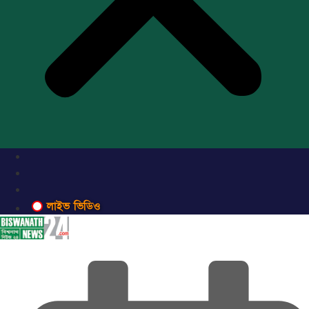
লাইভ ভিডিও