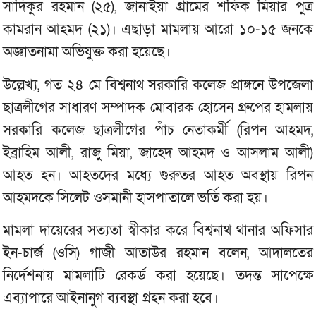
সাদিকুর রহমান (২৫), জানাইয়া গ্রামের শফিক মিয়ার পুত্র
কামরান আহমদ (২১)। এছাড়া মামলায় আরো ১০-১৫ জনকে
অজ্ঞাতনামা অভিযুক্ত করা হয়েছে।
উল্লেখ্য, গত ২৪ মে বিশ্বনাথ সরকারি কলেজ প্রাঙ্গনে উপজেলা
ছাত্রলীগের সাধারণ সম্পাদক মোবারক হোসেন গ্রুপের হামলায়
সরকারি কলেজ ছাত্রলীগের পাঁচ নেতাকর্মী (রিপন আহমদ,
ইব্রাহিম আলী, রাজু মিয়া, জাহেদ আহমদ ও আসলাম আলী)
আহত হন। আহতদের মধ্যে গুরুতর আহত অবস্থায় রিপন
আহমদকে সিলেট ওসমানী হাসপাতালে ভর্তি করা হয়।
মামলা দায়েরের সত্যতা স্বীকার করে বিশ্বনাথ থানার অফিসার
ইন-চার্জ (ওসি) গাজী আতাউর রহমান বলেন, আদালতের
নির্দেশনায় মামলাটি রেকর্ড করা হয়েছে। তদন্ত সাপেক্ষে
এব্যাপারে আইনানুগ ব্যবস্থা গ্রহন করা হবে।