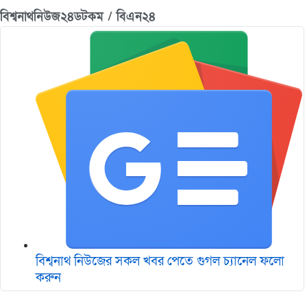
বিশ্বনাথনিউজ২৪ডটকম / বিএন২৪
বিশ্বনাথ নিউজের সকল খবর পেতে গুগল চ‌্যানেল ফলো
করুন