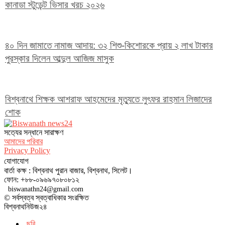
কানাডা স্টুডেন্ট ভিসার খরচ ২০২৬
৪০ দিন জামাতে নামাজ আদায়: ৩২ শিশু-কিশোরকে প্রায় ২ লাখ টাকার
পুরস্কার দিলেন আব্দুল আজিজ মাসুক
বিশ্বনাথে শিক্ষক আশরাফ আহমেদের মৃত্যুতে লুৎফর রাহমান লিজাদের
শোক
সত‌্যের সন্ধানে সারাক্ষণ
আমাদের পরিবার
Privacy Policy
যোগাযোগ
বার্তা কক্ষ : বিশ্বনাথ পুরান বাজার, বিশ্বনাথ, সিলেট।
ফোন: +৮৮-০৯৬৯৭০৮০৮১২
biswanathn24@gmail.com
© সর্বস্বত্ব স্বত্বাধিকার সংরক্ষিত
বিশ্বনাথনিউজ২৪
ছবি