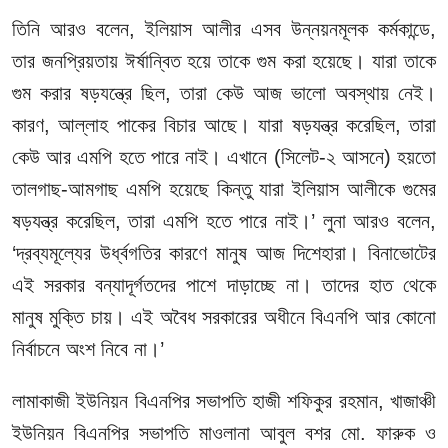
তিনি আরও বলেন, ইলিয়াস আলীর এসব উন্নয়নমূলক কর্মকান্ডে,
তার জনপ্রিয়তায় ঈর্ষান্বিত হয়ে তাকে গুম করা হয়েছে। যারা তাকে
গুম করার ষড়যন্ত্রে ছিল, তারা কেউ আজ ভালো অবস্থায় নেই।
কারণ, আল্লাহ পাকের বিচার আছে। যারা ষড়যন্ত্র করেছিল, তারা
কেউ আর এমপি হতে পারে নাই। এখানে (সিলেট-২ আসনে) হয়তো
তালগাছ-আমগাছ এমপি হয়েছে কিন্তু যারা ইলিয়াস আলীকে গুমের
ষড়যন্ত্র করেছিল, তারা এমপি হতে পারে নাই।’ লুনা আরও বলেন,
‘দ্রব্যমূল্যের উর্ধ্বগতির কারণে মানুষ আজ দিশেহারা। বিনাভোটের
এই সরকার বন্যাদূর্গতদের পাশে দাড়াচ্ছে না। তাদের হাত থেকে
মানুষ মুক্তি চায়। এই অবৈধ সরকারের অধীনে বিএনপি আর কোনো
নির্বাচনে অংশ নিবে না।’
লামাকাজী ইউনিয়ন বিএনপির সভাপতি হাজী শফিকুর রহমান, খাজাঞ্চী
ইউনিয়ন বিএনপির সভাপতি মাওলানা আবুল বশর মো. ফারুক ও