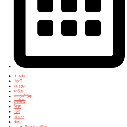
বিশ্বনাথ
সিলেট
বাংলাদেশ
জাতীয়
আন্তর্জাতিক
রাজনীতি
শিক্ষা
খেলা
বিনোদন
প্রবাস
ইসলাম ও জীবন