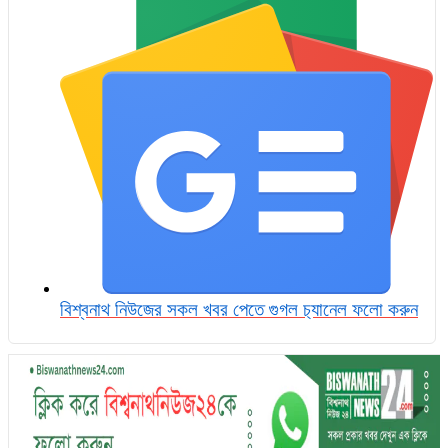
বিশ্বনাথ নিউজের সকল খবর পেতে গুগল চ‌্যানেল ফলো করুন