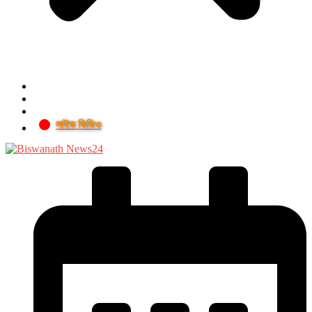
লাইভ ভিডিও