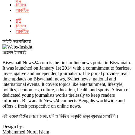
ভিডিও
আর্কাইভ
ছবি
ভিডিও
আর্কাইভ
আইটি সহযোগীতায়
ওয়েবস ইনসাইট
BiswanathNews24.com is the first online news portal in Biswanath.
It was launched on January 1st 2014 with a commitment to fearless,
investigative and independent journalism. The portal provides real-
time updates on Biswanath news, Sylhet news, national and
international events. It covers topics like entertainment, lifestyle,
politics, economics, culture, education, health and sports. A team of
dedicated young journalists works tirelessly to keep readers
informed. Biswanath News24 connects Bengalis worldwide and
offers a fresh perspective on online news.
এই ওয়েবসাইটের কোনো লেখা, ছবি ও ভিডিও অনুমতি ছাড়া ব্যবহার বেআইনি।
Design by :
Mohammed Nurul Islam