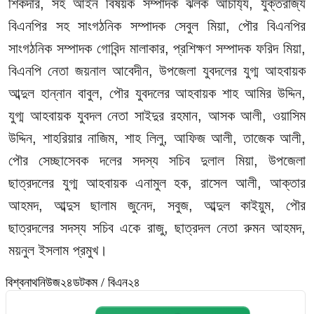
শিকদার, সহ আইন বিষয়ক সম্পাদক ঝলক আচার্য্য, যুক্তরাজ্য
বিএনপির সহ সাংগঠনিক সম্পাদক সেবুল মিয়া, পৌর বিএনপির
সাংগঠনিক সম্পাদক গোবিন্দ মালাকার, প্রশিক্ষণ সম্পাদক ফরিদ মিয়া,
বিএনপি নেতা জয়নাল আবেদীন, উপজেলা যুবদলের যুগ্ম আহবায়ক
আব্দুল হান্নান বাবুল, পৌর যুবদলের আহবায়ক শাহ আমির উদ্দিন,
যুগ্ম আহবায়ক যুবদল নেতা সাইদুর রহমান, আসক আলী, ওয়াসিম
উদ্দিন, শাহরিয়ার নাজিম, শাহ লিলু, আফিজ আলী, তাজেক আলী,
পৌর সেচ্ছাসেবক দলের সদস্য সচিব দুলাল মিয়া, উপজেলা
ছাত্রদলের যুগ্ম আহবায়ক এনামুল হক, রাসেল আলী, আক্তার
আহমদ, আব্দুস ছালাম জুনেদ, সবুজ, আব্দুল কাইয়ুম, পৌর
ছাত্রদলের সদস্য সচিব একে রাজু, ছাত্রদল নেতা রুমন আহমদ,
ময়নুল ইসলাম প্রমুখ।
বিশ্বনাথনিউজ২৪ডটকম / বিএন২৪