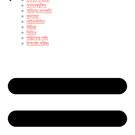
তথ্যপ্রযুক্তি
সাহিত্য-সংস্কৃতি
মুক্তমত
লাইফস্টাইল
মিডিয়া
ভিডিও
পরিচালনা পর্ষদ
উপদেষ্টা পরিষদ