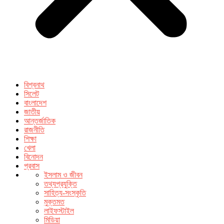
বিশ্বনাথ
সিলেট
বাংলাদেশ
জাতীয়
আন্তর্জাতিক
রাজনীতি
শিক্ষা
খেলা
বিনোদন
প্রবাস
ইসলাম ও জীবন
তথ্যপ্রযুক্তি
সাহিত্য-সংস্কৃতি
মুক্তমত
লাইফস্টাইল
মিডিয়া