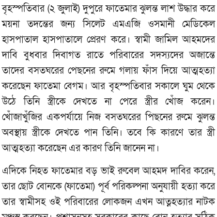
বৃহস্পতিবার (২ জুলাই) দুপুরে ফাতেমার ঝুলন্ত লাশ উদ্ধার করে
ময়না তদন্তের জন্য সিলেট এমএজি ওসমানী মেডিকেল
হাসপাতাল হাসপাতালে প্রেরণ করে। স্বামী জামিল আহমদের
দাবি বুধবার দিবাগত রাতে পরিবারের সদস্যদের অজান্তে
তাদের বসতঘরের পেছনের রুমে গলায় ফাঁস দিয়ে আত্মহত্যা
করেছেন ফাতেমা বেগম। আর বৃহস্পতিবার সকালে ঘুম থেকে
উঠে তিনি স্ত্রীকে দেখতে না পেরে স্ত্রীর খোঁজ করেন।
খোঁজাখুঁজির একপর্যায়ে নিজ বসতঘরের পিছনের রুমে ঝুলন্ত
অবস্থায় স্ত্রীকে দেখতে পান তিনি। তবে কি কারণে তার স্ত্রী
আত্মহত্যা করেছেন এর কারণ তিনি জানেন না।
এদিকে নিহত ফাতেমার বড় ভাই রুবেল আহমদ দাবির করেন,
তার ছোট বোনকে (ফাতেমা) পূর্ব পরিকল্পনা অনুযায়ী হত্যা করে
তার স্বামীসহ ওই পরিবারের লোকজন এখন আত্নহত্যার নাটক