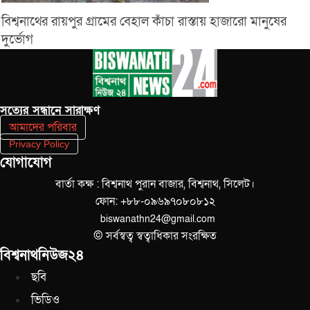
বিশ্বনাথের রায়পুর গ্রামের বেহাল কাঁচা রাস্তায় হাজারো মানুষের
দুর্ভোগ
সত‌্যের সন্ধানে সারাক্ষণ
আমাদের পরিবার
Privacy Policy
যোগাযোগ
বার্তা কক্ষ : বিশ্বনাথ পুরান বাজার, বিশ্বনাথ, সিলেট।
ফোন: +৮৮-০৯৬৯৭০৮০৮১২
biswanathn24@gmail.com
© সর্বস্বত্ব স্বত্বাধিকার সংরক্ষিত
বিশ্বনাথনিউজ২৪
ছবি
ভিডিও