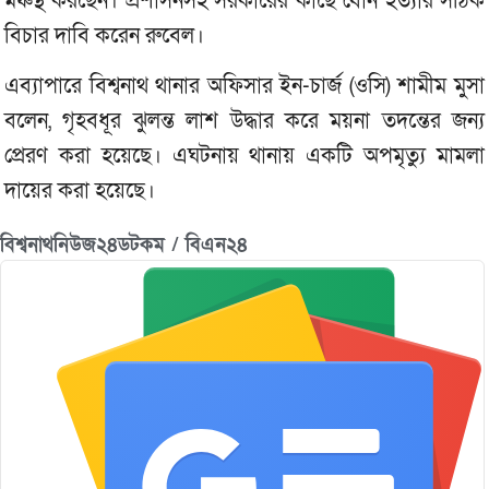
মঞ্চস্থ করছেন। প্রশাসনসহ সরকারের কাছে বোন হত্যার সঠিক
বিচার দাবি করেন রুবেল।
এব‌্যাপারে বিশ্বনাথ থানার অফিসার ইন-চার্জ (ওসি) শামীম মুসা
বলেন, গৃহবধূর ঝুলন্ত লাশ উদ্ধার করে ময়না তদন্তের জন্য
প্রেরণ করা হয়েছে। এঘটনায় থানায় একটি অপমৃত্যু মামলা
দায়ের করা হয়েছে।
বিশ্বনাথনিউজ২৪ডটকম / বিএন২৪