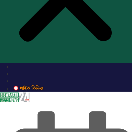
লাইভ ভিডিও