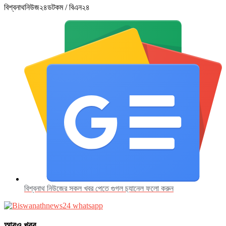
বিশ্বনাথনিউজ২৪ডটকম / বিএন২৪
বিশ্বনাথ নিউজের সকল খবর পেতে গুগল চ‌্যানেল ফলো করুন
আরও খবর