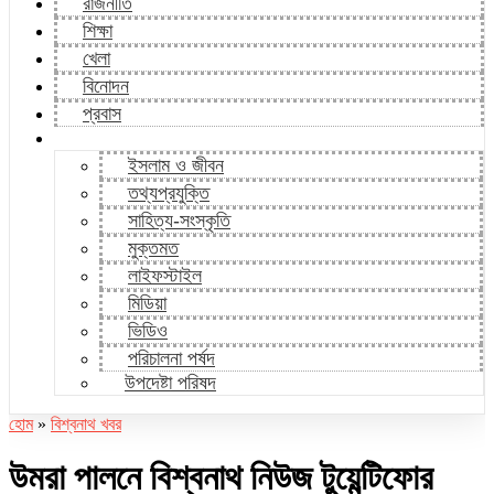
রাজনীতি
শিক্ষা
খেলা
বিনোদন
প্রবাস
ইসলাম ও জীবন
তথ্যপ্রযুক্তি
সাহিত্য-সংস্কৃতি
মুক্তমত
লাইফস্টাইল
মিডিয়া
ভিডিও
পরিচালনা পর্ষদ
উপদেষ্টা পরিষদ
হোম
»
বিশ্বনাথ খবর
উমরা পালনে বিশ্বনাথ নিউজ টুয়েন্টিফোর