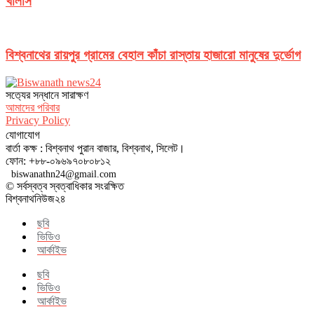
খালাস
বিশ্বনাথের রায়পুর গ্রামের বেহাল কাঁচা রাস্তায় হাজারো মানুষের দুর্ভোগ
সত‌্যের সন্ধানে সারাক্ষণ
আমাদের পরিবার
Privacy Policy
যোগাযোগ
বার্তা কক্ষ : বিশ্বনাথ পুরান বাজার, বিশ্বনাথ, সিলেট।
ফোন: +৮৮-০৯৬৯৭০৮০৮১২
biswanathn24@gmail.com
© সর্বস্বত্ব স্বত্বাধিকার সংরক্ষিত
বিশ্বনাথনিউজ২৪
ছবি
ভিডিও
আর্কাইভ
ছবি
ভিডিও
আর্কাইভ