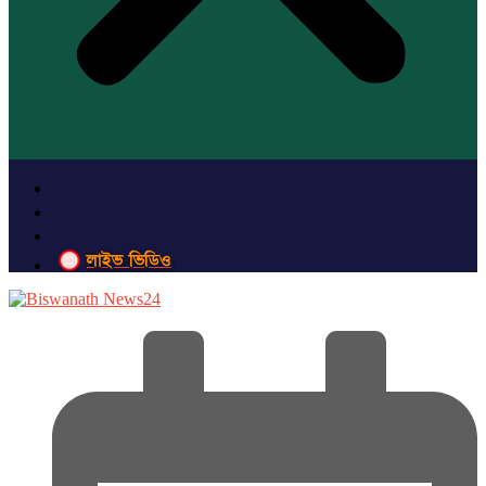
লাইভ ভিডিও