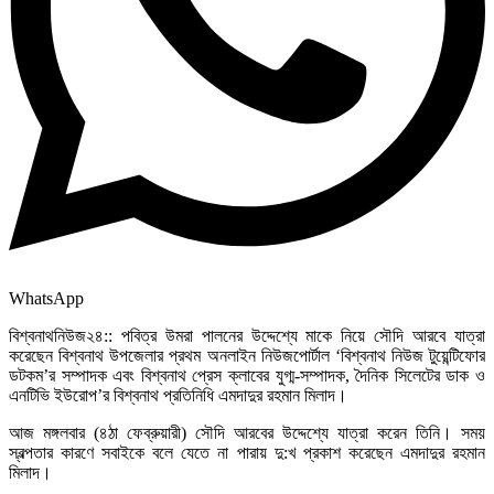
WhatsApp
বিশ্বনাথনিউজ২৪:: পবিত্র উমরা পালনের উদ্দেশ্যে মাকে নিয়ে সৌদি আরবে যাত্রা
করেছেন বিশ্বনাথ উপজেলার প্রথম অনলাইন নিউজপোর্টাল ‘বিশ্বনাথ নিউজ টুয়েন্টিফোর
ডটকম’র সম্পাদক এবং বিশ্বনাথ প্রেস ক্লাবের যুগ্ম-সম্পাদক, দৈনিক সিলেটের ডাক ও
এনটিভি ইউরোপ’র বিশ্বনাথ প্রতিনিধি এমদাদুর রহমান মিলাদ।
আজ মঙ্গলবার (৪ঠা ফেব্রুয়ারী) সৌদি আরবের উদ্দেশ্যে যাত্রা করেন তিনি। সময়
স্বল্পতার কারণে সবাইকে বলে যেতে না পারায় দু:খ প্রকাশ করেছেন এমদাদুর রহমান
মিলাদ।