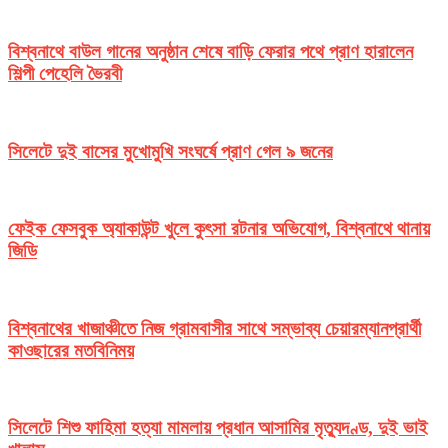
বিশ্বনাথে বাউল গানের অনুষ্ঠান শেষে বাড়ি ফেরার পথে প্রাণ হারালেন
শিল্পী পেহেলি ভৈরবী
সিলেটে দুই বাসের মুখোমুখি সংঘর্ষে প্রাণ গেল ৯ জনের
ফেইক ফেসবুক অ্যাকাউন্ট খুলে কুৎসা রটনার অভিযোগ, বিশ্বনাথে থানায়
জিডি
বিশ্বনাথের খাজাঞ্চীতে নিজ গ্রামবাসীর সাথে সম্ভাব্য চেয়ারম্যানপ্রার্থী
কাওছারের মতবিনিময়
সিলেটে শিশু ফাহিমা হত্যা মামলায় প্রধান আসামির মৃত্যুদণ্ড, দুই ভাই