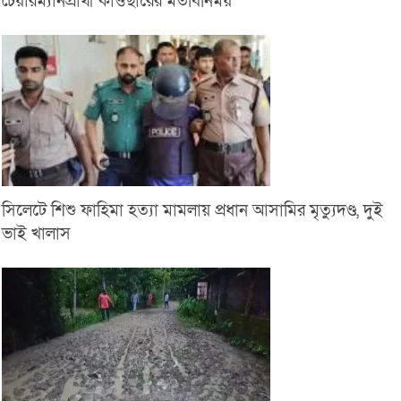
চেয়ারম্যানপ্রার্থী কাওছারের মতবিনিময়
সিলেটে শিশু ফাহিমা হত্যা মামলায় প্রধান আসামির মৃত্যুদণ্ড, দুই
ভাই খালাস