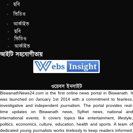
ছবি
ভিডিও
আর্কাইভ
ছবি
ভিডিও
আর্কাইভ
আইটি সহযোগীতায়
ওয়েবস ইনসাইট
BiswanathNews24.com is the first online news portal in Biswanath. It
was launched on January 1st 2014 with a commitment to fearless,
investigative and independent journalism. The portal provides real-
time updates on Biswanath news, Sylhet news, national and
international events. It covers topics like entertainment, lifestyle,
politics, economics, culture, education, health and sports. A team of
dedicated young journalists works tirelessly to keep readers informed.