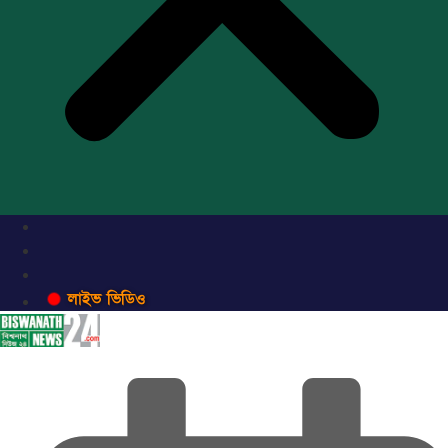
লাইভ ভিডিও