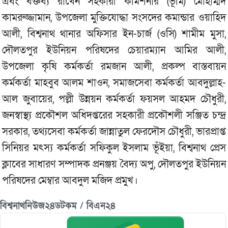
এবং বক্তব্য রাখেন সহকারী কমিশনার (ভূমি) মোহাম্মদ
কামরুজ্জামান, উপজেলা মুক্তিযোদ্ধা সংসদের কমান্ডার ওয়াহিদ
আলী, বিশ্বনাথ থানার অফিসার ইন-চার্জ (ওসি) শামীম মুসা,
দৌলতপুর ইউনিয়ন পরিষদের চেয়ারম্যান আমির আলী,
উপজেলা কৃষি কর্মকর্তা রমজান আলী, প্রকল্প বাস্তবায়ন
কর্মকর্তা মাহবুব আলম শাওন, সমাজসেবা কর্মকর্তা আবদুল্লাহ-
আল জুবায়ের, পল্লী উন্নয়ন কর্মকর্তা ফয়সল আহমদ চৌধুরী,
জনস্বাস্থ্য প্রকৌশল অধিদপ্তরের সহকারী প্রকৌশলী সঞ্জিত চন্দ্র
সরকার, তথ্যসেবা কর্মকর্তা জান্নাতুল ফেরদৌস চৌধুরী, ভারপ্রাপ্ত
সিনিয়র মৎস্য কর্মকর্তা সফিকুল ইসলাম ভূঁইয়া, বিশ্বনাথ প্রেস
ক্লাবের সাধারণ সম্পাদক প্রনঞ্জয় বৈদ্য অপু, দৌলতপুর ইউনিয়ন
পরিষদের মেম্বার আবদুল মজিদ প্রমুখ।
বিশ্বনাথনিউজ২৪ডটকম / বিএন২৪