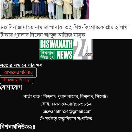
৪০ দিন জামাতে নামাজ আদায়: ৩২ শিশু-কিশোরকে প্রায় ২ লাখ
টাকার পুরস্কার দিলেন আব্দুল আজিজ মাসুক
সত‌্যের সন্ধানে সারাক্ষণ
আমাদের পরিবার
Privacy Policy
যোগাযোগ
বার্তা কক্ষ : বিশ্বনাথ পুরান বাজার, বিশ্বনাথ, সিলেট।
ফোন: +৮৮-০৯৬৯৭০৮০৮১২
biswanathn24@gmail.com
© সর্বস্বত্ব স্বত্বাধিকার সংরক্ষিত
বিশ্বনাথনিউজ২৪