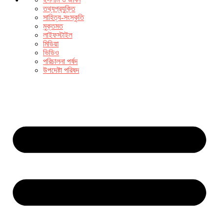
তথ্যপ্রযুক্তি
সাহিত্য-সংস্কৃতি
মুক্তমত
লাইফস্টাইল
মিডিয়া
ভিডিও
পরিচালনা পর্ষদ
উপদেষ্টা পরিষদ