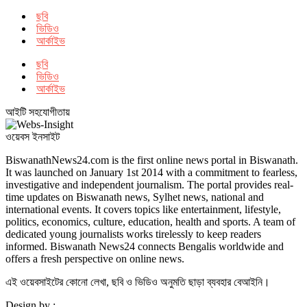
ছবি
ভিডিও
আর্কাইভ
ছবি
ভিডিও
আর্কাইভ
আইটি সহযোগীতায়
ওয়েবস ইনসাইট
BiswanathNews24.com is the first online news portal in Biswanath.
It was launched on January 1st 2014 with a commitment to fearless,
investigative and independent journalism. The portal provides real-
time updates on Biswanath news, Sylhet news, national and
international events. It covers topics like entertainment, lifestyle,
politics, economics, culture, education, health and sports. A team of
dedicated young journalists works tirelessly to keep readers
informed. Biswanath News24 connects Bengalis worldwide and
offers a fresh perspective on online news.
এই ওয়েবসাইটের কোনো লেখা, ছবি ও ভিডিও অনুমতি ছাড়া ব্যবহার বেআইনি।
Design by :