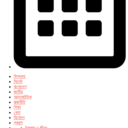
বিশ্বনাথ
সিলেট
বাংলাদেশ
জাতীয়
আন্তর্জাতিক
রাজনীতি
শিক্ষা
খেলা
বিনোদন
প্রবাস
ইসলাম ও জীবন