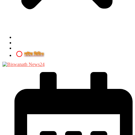
লাইভ ভিডিও