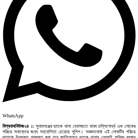
WhatsApp
বিশ্বনাথনিউজ২৪ ::
সুনামগঞ্জের ছাতক থানা হেফাজতে থাকা চল্লিশোর্ধ্ব এক লোকের
পরিচয় সনাক্তের জন‌্য সহযোগিতা চেয়েছে পুলিশ। অজ্ঞাতনামা এই লোকটির পরিচয়
দাতাকে উপযুক্ত পুরস্কৃত করা হবে জানিয়েছেন ছাতক থানার এসআই হাবিবুর রহমান