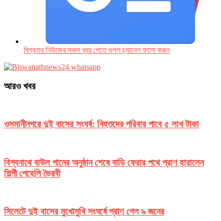
বিশ্বনাথ নিউজের সকল খবর পেতে গুগল চ‌্যানেল ফলো করুন
আরও খবর
ওসমানীনগরে দুই বাসের সংঘর্ষ: নিহতদের পরিবার পাবে ৫ লাখ টাকা
বিশ্বনাথে বাউল গানের অনুষ্ঠান শেষে বাড়ি ফেরার পথে প্রাণ হারালেন
শিল্পী পেহেলি ভৈরবী
সিলেটে দুই বাসের মুখোমুখি সংঘর্ষে প্রাণ গেল ৯ জনের