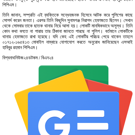
পিপিএম।
তিনি জানান, সম্প্রতি এই ব‌্যক্তিকে সন্ধেহজনক হিসেবে আটক করে পুলিশের কাছে
সোপর্দ করেন জনতা। এরপর তিনি কিছুদিন সুনামগঞ্জ নিরাপদ হেফাজতে ছিলেন। সেখান
থেকে সোমবার তাকে ছাতক থানায় নিয়ে আসা হয়। লোকটি মানষিকভাবে অসুস্থ। তিনি
কোন কথা বলতে না পারায় তার ঠিকানা জানতে পারছে না পুলিশ। বর্তমানে লোকটিকে
থানায় হেফাজতে রাখা হয়েছে। যদি কেহ এই লোকটির পরিচয় পেয়ে থাকেন তাহলে
০১৭১২-১৬৫৪১৩ মোবাইল নাম্বারে যোগাযোগ করতে অনুরোধ জানিয়েছেন এসআই
হাবিবুর রহমান পিপিএম।
বিশ্বনাথনিউজ২৪ডটকম / বিএন২৪