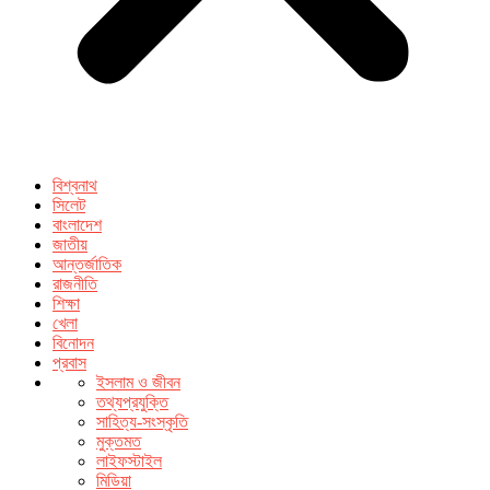
বিশ্বনাথ
সিলেট
বাংলাদেশ
জাতীয়
আন্তর্জাতিক
রাজনীতি
শিক্ষা
খেলা
বিনোদন
প্রবাস
ইসলাম ও জীবন
তথ্যপ্রযুক্তি
সাহিত্য-সংস্কৃতি
মুক্তমত
লাইফস্টাইল
মিডিয়া