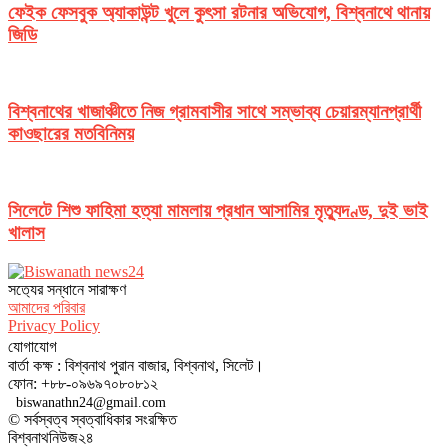
ফেইক ফেসবুক অ্যাকাউন্ট খুলে কুৎসা রটনার অভিযোগ, বিশ্বনাথে থানায়
জিডি
বিশ্বনাথের খাজাঞ্চীতে নিজ গ্রামবাসীর সাথে সম্ভাব্য চেয়ারম্যানপ্রার্থী
কাওছারের মতবিনিময়
সিলেটে শিশু ফাহিমা হত্যা মামলায় প্রধান আসামির মৃত্যুদণ্ড, দুই ভাই
খালাস
সত‌্যের সন্ধানে সারাক্ষণ
আমাদের পরিবার
Privacy Policy
যোগাযোগ
বার্তা কক্ষ : বিশ্বনাথ পুরান বাজার, বিশ্বনাথ, সিলেট।
ফোন: +৮৮-০৯৬৯৭০৮০৮১২
biswanathn24@gmail.com
© সর্বস্বত্ব স্বত্বাধিকার সংরক্ষিত
বিশ্বনাথনিউজ২৪