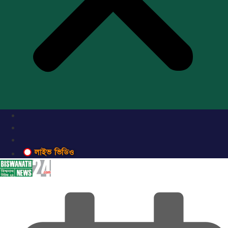
লাইভ ভিডিও