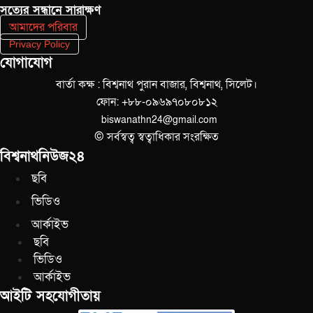
সত‌্যের সন্ধানে সারাক্ষণ
আমাদের পরিবার
Privacy Policy
যোগাযোগ
বার্তা কক্ষ : বিশ্বনাথ পুরান বাজার, বিশ্বনাথ, সিলেট।
ফোন: +৮৮-০৯৬৯৭০৮০৮১২
biswanathn24@gmail.com
© সর্বস্বত্ব স্বত্বাধিকার সংরক্ষিত
বিশ্বনাথনিউজ২৪
ছবি
ভিডিও
আর্কাইভ
ছবি
ভিডিও
আর্কাইভ
আইটি সহযোগীতায়