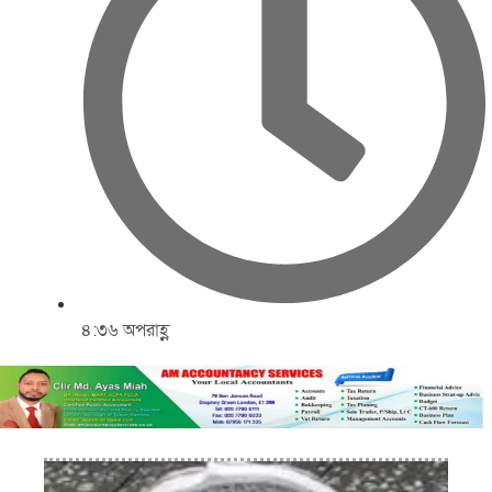
৪:৩৬ অপরাহ্ণ