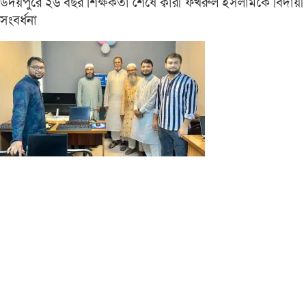
উদয়পুরে ২৬ বছর শিক্ষকতা শেষে ক্বারী ফখরুল ইসলামকে বিদায়ী
সংবর্ধনা