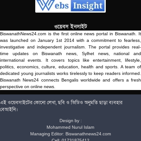
ওয়েবস ইনসাইট
BiswanathNews24.com is the first online news portal in Biswanath. It
was launched on January 1st 2014 with a commitment to fearless,
investigative and independent journalism. The portal provides real-
time updates on Biswanath news, Sylhet news, national and
international events. It covers topics like entertainment, lifestyle,
politics, economics, culture, education, health and sports. A team of
dedicated young journalists works tirelessly to keep readers informed.
Biswanath News24 connects Bengalis worldwide and offers a fresh
perspective on online news.
এই ওয়েবসাইটের কোনো লেখা, ছবি ও ভিডিও অনুমতি ছাড়া ব্যবহার
বেআইনি।
Design by :
Mohammed Nurul Islam
Managing Editor: Biswanathnews24.com
Cell: 01731875412