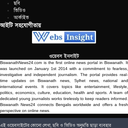
ছবি
ভিডিও
আর্কাইভ
আইটি সহযোগীতায়
ওয়েবস ইনসাইট
BiswanathNews24.com is the first online news portal in Biswanath. It
was launched on January 1st 2014 with a commitment to fearless,
investigative and independent journalism. The portal provides real-
time updates on Biswanath news, Sylhet news, national and
international events. It covers topics like entertainment, lifestyle,
politics, economics, culture, education, health and sports. A team of
dedicated young journalists works tirelessly to keep readers informed.
Biswanath News24 connects Bengalis worldwide and offers a fresh
perspective on online news.
এই ওয়েবসাইটের কোনো লেখা, ছবি ও ভিডিও অনুমতি ছাড়া ব্যবহার