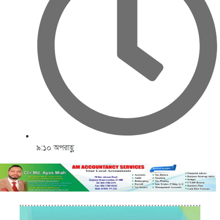
৯:১০ অপরাহ্ণ