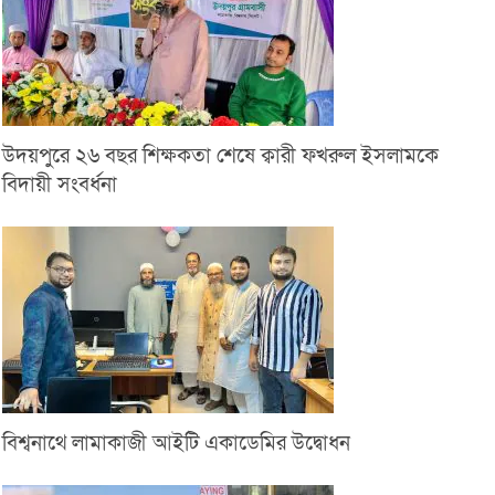
উদয়পুরে ২৬ বছর শিক্ষকতা শেষে ক্বারী ফখরুল ইসলামকে
বিদায়ী সংবর্ধনা
বিশ্বনাথে লামাকাজী আইটি একাডেমির উদ্বোধন