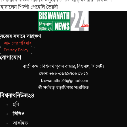
হারালেন শিল্পী পেহেলি ভৈরবী
সত‌্যের সন্ধানে সারাক্ষণ
আমাদের পরিবার
Privacy Policy
যোগাযোগ
বার্তা কক্ষ : বিশ্বনাথ পুরান বাজার, বিশ্বনাথ, সিলেট।
ফোন: +৮৮-০৯৬৯৭০৮০৮১২
biswanathn24@gmail.com
© সর্বস্বত্ব স্বত্বাধিকার সংরক্ষিত
বিশ্বনাথনিউজ২৪
ছবি
ভিডিও
আর্কাইভ