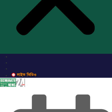
লাইভ ভিডিও