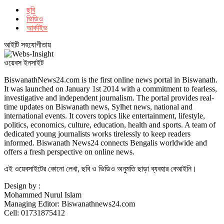
ছবি
ভিডিও
আর্কাইভ
আইটি সহযোগীতায়
ওয়েবস ইনসাইট
BiswanathNews24.com is the first online news portal in Biswanath.
It was launched on January 1st 2014 with a commitment to fearless,
investigative and independent journalism. The portal provides real-
time updates on Biswanath news, Sylhet news, national and
international events. It covers topics like entertainment, lifestyle,
politics, economics, culture, education, health and sports. A team of
dedicated young journalists works tirelessly to keep readers
informed. Biswanath News24 connects Bengalis worldwide and
offers a fresh perspective on online news.
এই ওয়েবসাইটের কোনো লেখা, ছবি ও ভিডিও অনুমতি ছাড়া ব্যবহার বেআইনি।
Design by :
Mohammed Nurul Islam
Managing Editor: Biswanathnews24.com
Cell: 01731875412