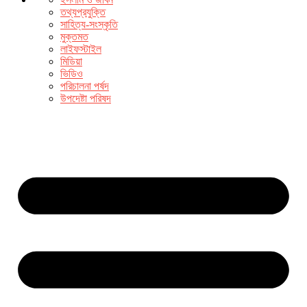
তথ্যপ্রযুক্তি
সাহিত্য-সংস্কৃতি
মুক্তমত
লাইফস্টাইল
মিডিয়া
ভিডিও
পরিচালনা পর্ষদ
উপদেষ্টা পরিষদ