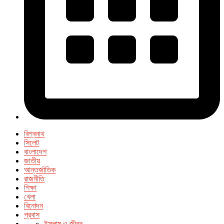
বিশ্বনাথ
সিলেট
বাংলাদেশ
জাতীয়
আন্তর্জাতিক
রাজনীতি
শিক্ষা
খেলা
বিনোদন
প্রবাস
ইসলাম ও জীবন