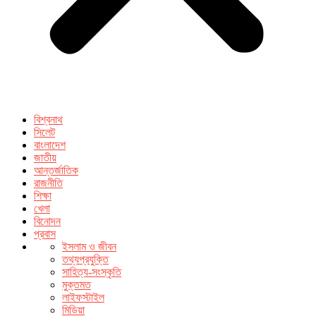
বিশ্বনাথ
সিলেট
বাংলাদেশ
জাতীয়
আন্তর্জাতিক
রাজনীতি
শিক্ষা
খেলা
বিনোদন
প্রবাস
ইসলাম ও জীবন
তথ্যপ্রযুক্তি
সাহিত্য-সংস্কৃতি
মুক্তমত
লাইফস্টাইল
মিডিয়া