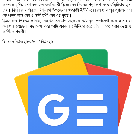
অবদানে কৃতিত্বপূর্ণ ফলাফল অর্জনকারী নিক্সন দেব প্রিতম পড়ালেখা করে ইঞ্জিনিয়ার হতে
চায়। নিক্সন দেব প্রিতম বিশ্বনাথ উপজেলার খাজাঞ্চী ইউনিয়নের মোহাম্মদপুর গ্রামের এস
কে পান্না লাল দেব ও লক্ষী রাণী দেব এর পুত্র।
নিক্সন দেব প্রিতম জানায়, নিয়মিত মনযোগ সহকারে ৭/৮ ঘন্টা পড়ালেখা করে আমার এ
ফলাফল হয়েছে। পড়ালেখা করে আমি একজন ইঞ্জিনিয়ার হতে চাই। এতে সবার দোয়া ও
আর্শিবাদ প্রার্থী।
বিশ্বনাথনিউজ২৪ডটকম / বিএন২৪