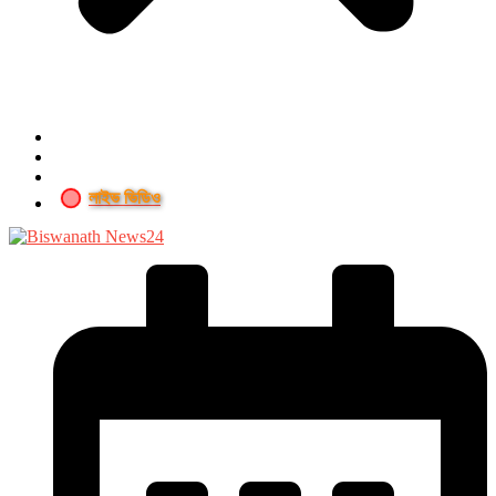
লাইভ ভিডিও