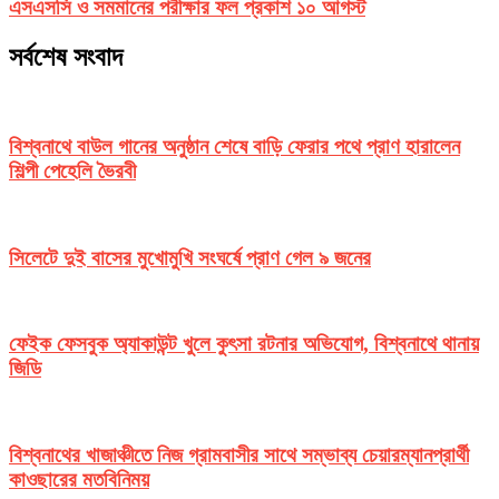
এসএসসি ও সমমানের পরীক্ষার ফল প্রকাশ ১০ আগস্ট
সর্বশেষ সংবাদ
বিশ্বনাথে বাউল গানের অনুষ্ঠান শেষে বাড়ি ফেরার পথে প্রাণ হারালেন
শিল্পী পেহেলি ভৈরবী
সিলেটে দুই বাসের মুখোমুখি সংঘর্ষে প্রাণ গেল ৯ জনের
ফেইক ফেসবুক অ্যাকাউন্ট খুলে কুৎসা রটনার অভিযোগ, বিশ্বনাথে থানায়
জিডি
বিশ্বনাথের খাজাঞ্চীতে নিজ গ্রামবাসীর সাথে সম্ভাব্য চেয়ারম্যানপ্রার্থী
কাওছারের মতবিনিময়