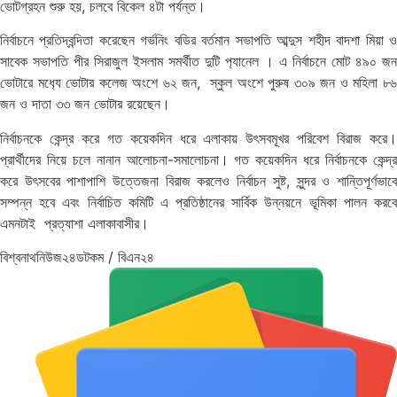
ভোটগ্রহন শুরু হয়, চলবে বিকেল ৪টা পর্যন্ত।
নির্বাচনে প্রতিদ্বন্দিতা করেছেন গর্ভনিং বডির বর্তমান সভাপতি আব্দুস শহীদ বাদশা মিয়া ও
সাবেক সভাপতি পীর সিরাজুল ইসলাম সমর্থীত দুটি প‌্যানেল । এ নির্বাচনে মোট ৪৯০ জন
ভোটারে মধ‌্যে ভোটার কলেজ অংশে ৬২ জন, স্কুল অংশে পুরুষ ৩০৯ জন ও মহিলা ৮৬
জন ও দাতা ৩৩ জন ভোটার রয়েছেন।
নির্বাচনকে কেন্দ্র করে গত কয়েকদিন ধরে এলাকায় উৎসবমূখর পরিবেশ বিরাজ করে।
প্রার্থীদের নিয়ে চলে নানান আলোচনা-সমালোচনা। গত কয়েকদিন ধরে নির্বাচনকে কেন্দ্র
করে উৎসবের পাশাপাশি উত্তেজনা বিরাজ করলেও নির্বাচন সুষ্ট, সুন্দর ও শান্তিপূর্ণভাবে
সম্পন্ন হবে এবং নির্বাচিত কমিটি এ প্রতিষ্ঠানের সার্বিক উন্নয়নে ভূমিকা পালন করবে
এমনটাই প্রত্যাশা এলাকাবাসীর।
বিশ্বনাথনিউজ২৪ডটকম / বিএন২৪