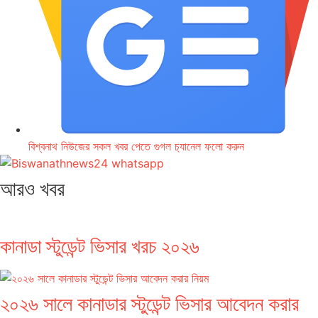
বিশ্বনাথ নিউজের সকল খবর পেতে গুগল চ‌্যানেল ফলো করুন
আরও খবর
কানাডা স্টুডেন্ট ভিসার খরচ ২০২৬
২০২৬ সালে কানাডার স্টুডেন্ট ভিসার আবেদন করার