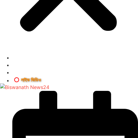
লাইভ ভিডিও