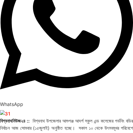
WhatsApp
বিশ্বনাথনিউজ২৪ ::
বিশ্বনাথ উপজেলার আশুগঞ্জ আদর্শ স্কুল এন্ড কলেজের গর্ভনিং বডির
নির্বাচন আজ সোমবার (১৫জুলাই) অনুষ্ঠিত হচ্ছে। সকাল ১০ থেকে উৎসবমূখর পরিবেশে