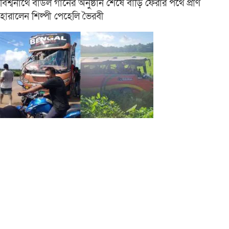
বিশ্বনাথে বাউল গানের অনুষ্ঠান শেষে বাড়ি ফেরার পথে প্রাণ
হারালেন শিল্পী পেহেলি ভৈরবী