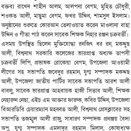
বক্তব্য রাখেন শাহীন আলম, আলপনা বেগম, মুহিত চৌধুরী,
শওকত আলী, মাছুমা বেগম, ফখর উদ্দিন, শামসুল ইসলাম।
অনুষ্ঠানের শুরুতে কোরআন তেলাওয়াত করেন মাওলানা বাহা
উদ্দিন ও গীতা পাঠ করেন সাবেক শিক্ষক নিহার রঞ্জন চক্রবর্তী।
এসময় উপস্থিত ছিলেন মুক্তিযোদ্ধা রনজিৎ ধর রন, মকদ্দুছ
আলী, বিশ্বনাথ সরকারি কলেজের ভারপ্রাপ্ত অধ্যক্ষ তাপসী
চক্রবর্তী লিপি, প্রভাষক রোকেয়া বেগম, উপজেলা আওয়ামী
লীগের সহ সভাপতি জবেদুর রহমান, যুগ্ম সম্পাদক মকদ্দছ
আলী, উপজেলা জাতীয় পার্টির সাবেক সভাপতি আরশ আলী
বাবলু, সাবেক ভারপ্রাপ্ত আহবায়ক হাজী সিতাব আলী, শিক্ষক
নেহারুন নেছা, এইচ এম আক্তার ফারুক, কবির উদ্দিন, উপজেলা
বিআরডিবি চেয়ারম্যান মহব্বত আলী, বিশ্বনাথ প্রেসক্লাবের সহ
সভাপতি তজম্মুল আলী রাজু, সাধারণ সম্পাদক প্রনঞ্জয় বৈদ্য
অপু, যুগ্ম সম্পাদক এমদাদুর রহমান মিলাদ, কোষাধ্যক্ষ