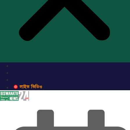
লাইভ ভিডিও