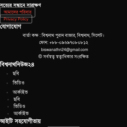
সত‌্যের সন্ধানে সারাক্ষণ
আমাদের পরিবার
Privacy Policy
যোগাযোগ
বার্তা কক্ষ : বিশ্বনাথ পুরান বাজার, বিশ্বনাথ, সিলেট।
ফোন: +৮৮-০৯৬৯৭০৮০৮১২
biswanathn24@gmail.com
© সর্বস্বত্ব স্বত্বাধিকার সংরক্ষিত
বিশ্বনাথনিউজ২৪
ছবি
ভিডিও
আর্কাইভ
ছবি
ভিডিও
আর্কাইভ
আইটি সহযোগীতায়