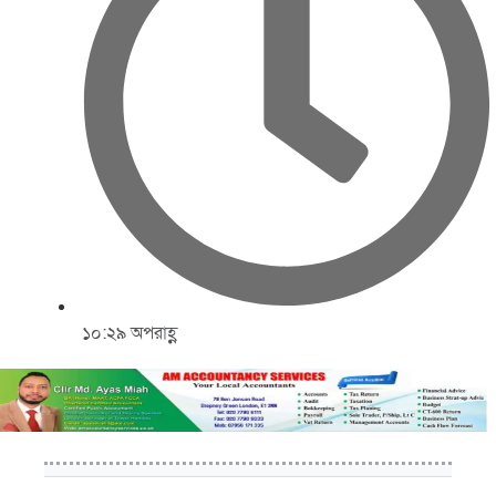
১০:২৯ অপরাহ্ণ