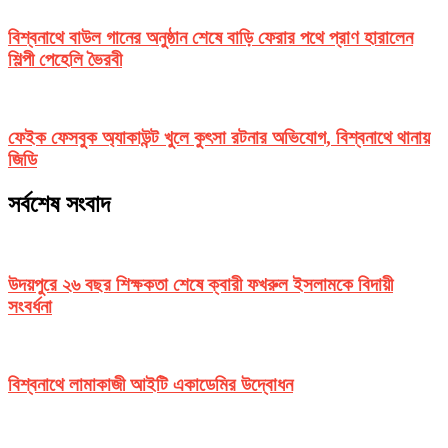
বিশ্বনাথে বাউল গানের অনুষ্ঠান শেষে বাড়ি ফেরার পথে প্রাণ হারালেন
শিল্পী পেহেলি ভৈরবী
ফেইক ফেসবুক অ্যাকাউন্ট খুলে কুৎসা রটনার অভিযোগ, বিশ্বনাথে থানায়
জিডি
সর্বশেষ সংবাদ
উদয়পুরে ২৬ বছর শিক্ষকতা শেষে ক্বারী ফখরুল ইসলামকে বিদায়ী
সংবর্ধনা
বিশ্বনাথে লামাকাজী আইটি একাডেমির উদ্বোধন