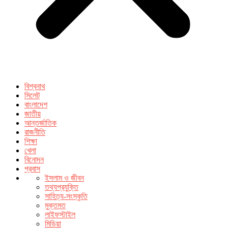
বিশ্বনাথ
সিলেট
বাংলাদেশ
জাতীয়
আন্তর্জাতিক
রাজনীতি
শিক্ষা
খেলা
বিনোদন
প্রবাস
ইসলাম ও জীবন
তথ্যপ্রযুক্তি
সাহিত্য-সংস্কৃতি
মুক্তমত
লাইফস্টাইল
মিডিয়া