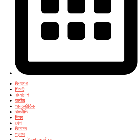
বিশ্বনাথ
সিলেট
বাংলাদেশ
জাতীয়
আন্তর্জাতিক
রাজনীতি
শিক্ষা
খেলা
বিনোদন
প্রবাস
ইসলাম ও জীবন