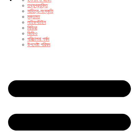
তথ্যপ্রযুক্তি
সাহিত্য-সংস্কৃতি
মুক্তমত
লাইফস্টাইল
মিডিয়া
ভিডিও
পরিচালনা পর্ষদ
উপদেষ্টা পরিষদ