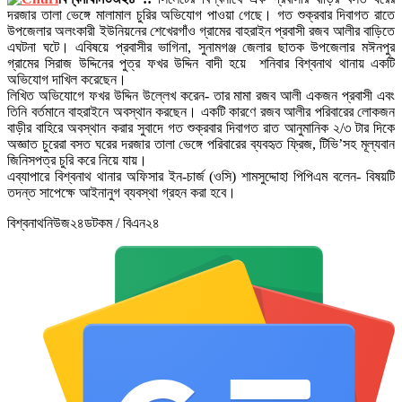
দরজার তালা ভেঙ্গে মালামাল চুরির অভিযোগ পাওয়া গেছে। গত শুক্রবার দিবাগত রাতে
উপজেলার অলংকারী ইউনিয়নের শেখেরগাঁও গ্রামের বাহরাইন প্রবাসী রজব আলীর বাড়িতে
এঘটনা ঘটে। এবিষয়ে প্রবাসীর ভাগিনা, সুনামগঞ্জ জেলার ছাতক উপজেলার মঈনপুর
গ্রামের সিরাজ উদ্দিনের পুত্র ফখর উদ্দিন বাদী হয়ে শনিবার বিশ্বনাথ থানায় একটি
অভিযোগ দাখিল করেছেন।
লিখিত অভিযোগে ফখর উদ্দিন উল্লেখ করেন- তার মামা রজব আলী একজন প্রবাসী এবং
তিনি বর্তমানে বাহরাইনে অবস্থান করছেন। একটি কারণে রজব আলীর পরিবারের লোকজন
বাড়ীর বাহিরে অবস্থান করার সুবাদে গত শুক্রবার দিবাগত রাত আনুমানিক ২/৩ টার দিকে
অজ্ঞাত চুরেরা বসত ঘরের দরজার তালা ভেঙ্গে পরিবারের ব্যবহৃত ফ্রিজ, টিভি’সহ মূল্যবান
জিনিসপত্র চুরি করে নিয়ে যায়।
এব্যাপারে বিশ্বনাথ থানার অফিসার ইন-চার্জ (ওসি) শামসুদ্দোহা পিপিএম বলেন- বিষয়টি
তদন্ত সাপেক্ষে আইনানুগ ব্যবস্থা গ্রহন করা হবে।
বিশ্বনাথনিউজ২৪ডটকম / বিএন২৪