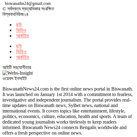
biswanathn24@gmail.com
© সর্বস্বত্ব স্বত্বাধিকার সংরক্ষিত
বিশ্বনাথনিউজ২৪
ছবি
ভিডিও
আর্কাইভ
ছবি
ভিডিও
আর্কাইভ
আইটি সহযোগীতায়
ওয়েবস ইনসাইট
BiswanathNews24.com is the first online news portal in Biswanath.
It was launched on January 1st 2014 with a commitment to fearless,
investigative and independent journalism. The portal provides real-
time updates on Biswanath news, Sylhet news, national and
international events. It covers topics like entertainment, lifestyle,
politics, economics, culture, education, health and sports. A team of
dedicated young journalists works tirelessly to keep readers
informed. Biswanath News24 connects Bengalis worldwide and
offers a fresh perspective on online news.