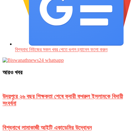
বিশ্বনাথ নিউজের সকল খবর পেতে গুগল চ‌্যানেল ফলো করুন
আরও খবর
উদয়পুরে ২৬ বছর শিক্ষকতা শেষে ক্বারী ফখরুল ইসলামকে বিদায়ী
সংবর্ধনা
বিশ্বনাথে লামাকাজী আইটি একাডেমির উদ্বোধন