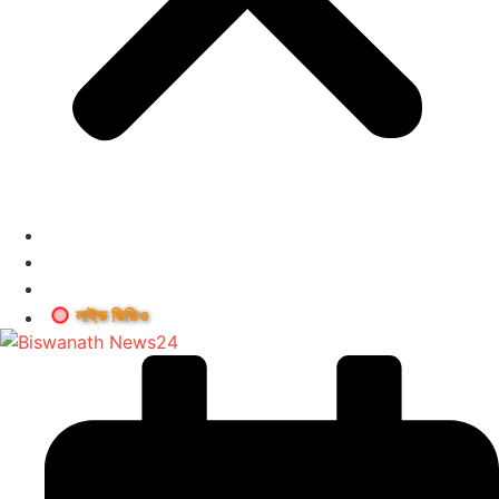
লাইভ ভিডিও