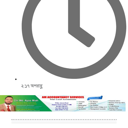
২:১৭ অপরাহ্ণ