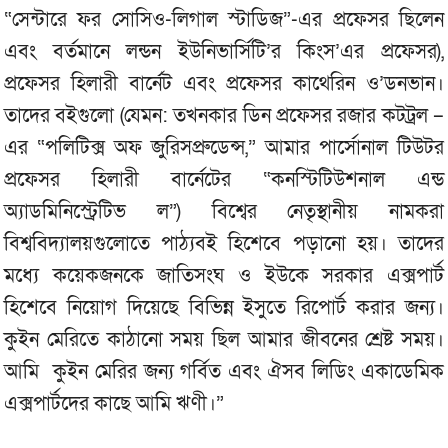
“সেন্টারে ফর সোসিও-লিগাল স্টাডিজ”-এর প্রফেসর ছিলেন
এবং বর্তমানে লন্ডন ইউনিভার্সিটি’র কিংস’এর প্রফেসর),
প্রফেসর হিলারী বার্নেট এবং প্রফেসর কাথেরিন ও’ডনভান।
তাদের বইগুলো (যেমন: তখনকার ডিন প্রফেসর রজার কটট্রল –
এর “পলিটিক্স অফ জুরিসপ্রুডেন্স,” আমার পার্সোনাল টিউটর
প্রফেসর হিলারী বার্নেটের “কনস্টিটিউশনাল এন্ড
অ্যাডমিনিস্ট্রেটিভ ল”) বিশ্বের নেতৃস্থানীয় নামকরা
বিশ্ববিদ্যালয়গুলোতে পাঠ্যবই হিশেবে পড়ানো হয়। তাদের
মধ্যে কয়েকজনকে জাতিসংঘ ও ইউকে সরকার এক্সপার্ট
হিশেবে নিয়োগ দিয়েছে বিভিন্ন ইসুতে রিপোর্ট করার জন্য।
কুইন মেরিতে কাঠানো সময় ছিল আমার জীবনের শ্রেষ্ট সময়।
আমি কুইন মেরির জন্য গর্বিত এবং ঐসব লিডিং একাডেমিক
এক্সপার্টদের কাছে আমি ঋণী।”