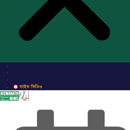
লাইভ ভিডিও