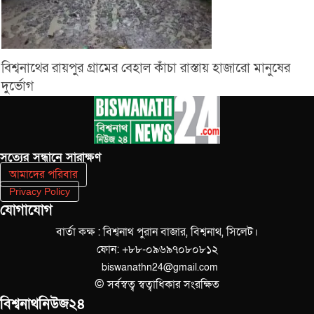
বিশ্বনাথের রায়পুর গ্রামের বেহাল কাঁচা রাস্তায় হাজারো মানুষের
দুর্ভোগ
সত‌্যের সন্ধানে সারাক্ষণ
আমাদের পরিবার
Privacy Policy
যোগাযোগ
বার্তা কক্ষ : বিশ্বনাথ পুরান বাজার, বিশ্বনাথ, সিলেট।
ফোন: +৮৮-০৯৬৯৭০৮০৮১২
biswanathn24@gmail.com
© সর্বস্বত্ব স্বত্বাধিকার সংরক্ষিত
বিশ্বনাথনিউজ২৪