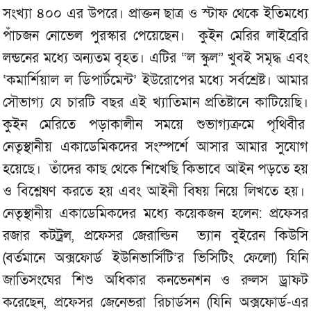
সংখ্যা ৪০০ এর উপরে। প্রাক্তন ছাত্র ও স্টাফ থেকে ইতিমধ্যে
পাঁচজন নোভেল পুরস্কার পেয়েছেন। কুইন মেরির লাইব্রেরি
লন্ডনের মধ্যে অন্যতম বৃহত। এটির “ল স্কুল” খুবই সমৃদ্ধ এবং
‘কমার্শিয়াল ল ডিপার্টমেন্ট’ ইউরোপের মধ্যে সর্বশ্রেষ্ট। আমার
সৌভাগ্য যে চারটি বছর এই খ্যাতিমান প্রতিষ্টানে কাটিয়েছি।
কুইন মেরিতে পড়াকালীন সময়ে শুভাগ্যক্রমে পৃথিবীর
নেতৃস্থানীয় একাডেমিকদের সংস্পর্শে আসার আমার সুযোগ
হয়েছে। তাঁদের কাছ থেকে শিখেছি কিভাবে আইন পড়তে হয়
ও বিশ্লেষণ করতে হয় এবং আইনী বিষয় নিয়ে লিখতে হয়।
নেতৃস্থানীয় একাডেমিকদের মধ্যে কয়েকজন হলেন: প্রফেসর
রজার কটট্রল, প্রফেসর জেরাল্ডিন ভ্যান বুইরেন কিউসি
(বর্তমানে অক্সফোর্ড ইউনিভার্সিটি’র ভিসিটিং ফেলো) যিনি
জাতিসংঘের শিশু অধিকার কনভেনশন ও রুলস ড্রাফট
করেছেন, প্রফেসর জেনেভরা রিচার্ডসন (যিনি অক্সফোর্ড-এর