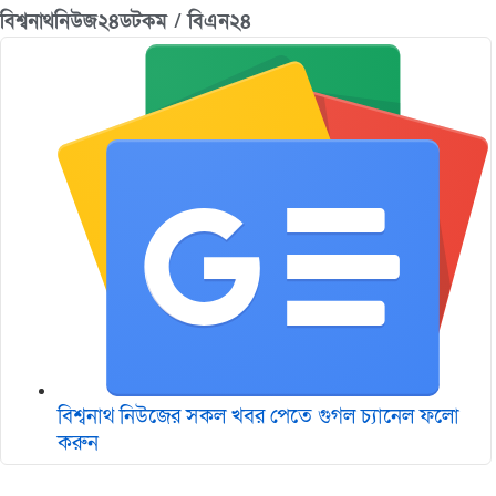
বিশ্বনাথনিউজ২৪ডটকম / বিএন২৪
বিশ্বনাথ নিউজের সকল খবর পেতে গুগল চ‌্যানেল ফলো
করুন