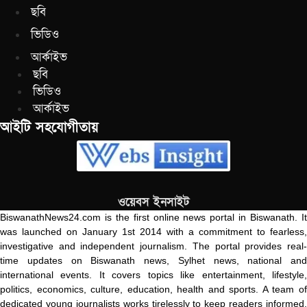
ছবি
ভিডিও
আর্কাইভ
ছবি
ভিডিও
আর্কাইভ
আইটি সহযোগীতায়
ওয়েবস ইনসাইট
BiswanathNews24.com is the first online news portal in Biswanath. It
was launched on January 1st 2014 with a commitment to fearless,
investigative and independent journalism. The portal provides real-
time updates on Biswanath news, Sylhet news, national and
international events. It covers topics like entertainment, lifestyle,
politics, economics, culture, education, health and sports. A team of
dedicated young journalists works tirelessly to keep readers informed.