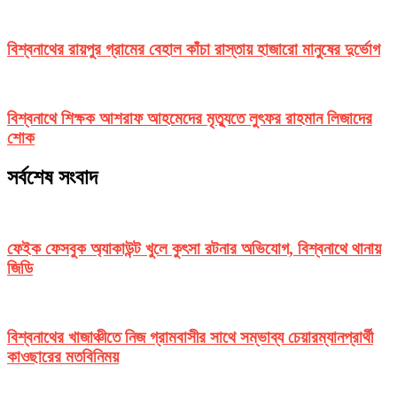
বিশ্বনাথের রায়পুর গ্রামের বেহাল কাঁচা রাস্তায় হাজারো মানুষের দুর্ভোগ
বিশ্বনাথে শিক্ষক আশরাফ আহমেদের মৃত্যুতে লুৎফর রাহমান লিজাদের
শোক
সর্বশেষ সংবাদ
ফেইক ফেসবুক অ্যাকাউন্ট খুলে কুৎসা রটনার অভিযোগ, বিশ্বনাথে থানায়
জিডি
বিশ্বনাথের খাজাঞ্চীতে নিজ গ্রামবাসীর সাথে সম্ভাব্য চেয়ারম্যানপ্রার্থী
কাওছারের মতবিনিময়