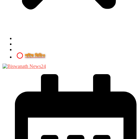
লাইভ ভিডিও