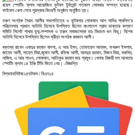
রয়েল স্পোটিং ক্লাব আয়োজিত ফুটবল টুর্নামেন্ট গতকাল সোমবার সম্পন্ন হয়েছে।
ফাইনাল খেলা শেষে পুরস্কার বিতরণী অনুষ্ঠান অনুষ্ঠিত হয়।
তরুণ সংগঠক সৈয়দ আলীর সভাপতিত্বে ও ফুটবলার লোকমান আল সাদির সাবলিল’র
পরিচালনায় প্রধান অতিথি হিসেবে উপস্থিত ছিলেন বাংলাদেশ গ্রাম ডাক্তার কল্যাণ
সমিতি সিলেট শাখার যুগ্ম-সম্পাদক ও তরুন সমাজসেবক ডাঃ বিভাংশু গুন বিভু। বিশেষ
অতিথি হিসেবে উপস্থিত ছিলেন ক্রীড়া সংগঠক রমজান আলী।
বক্তব্য রাখেন এবাদুর রহমান বাদশা, এ আর ইমন, তোফায়েল আহমদ, ফখরুল ইসলাম,
জাহেদ আলী, সাহেল মিয়া,জুমান আলী, রফিজ আলী, আবদুর রহমান, মিজন মিয়া, মকখিব,
নাজিম, এ আর শাওন, লোকমান, আতিকুর রহমান জয় প্রমুখ। খেলায় বিজয়ী দল আখতার
স্পোটিং ক্লাব ১৪ ইঞ্চি টিভি জিতে নেয়। -বিজ্ঞপ্তি
বিশ্বনাথনিউজ২৪ডটকম / বিএন২৪