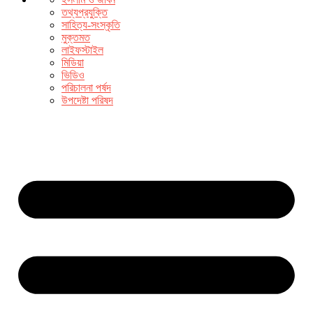
তথ্যপ্রযুক্তি
সাহিত্য-সংস্কৃতি
মুক্তমত
লাইফস্টাইল
মিডিয়া
ভিডিও
পরিচালনা পর্ষদ
উপদেষ্টা পরিষদ