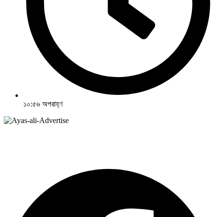
১০:৫৬ অপরাহ্ণ