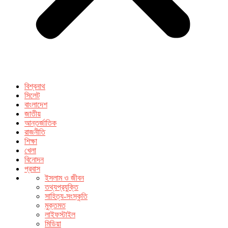
বিশ্বনাথ
সিলেট
বাংলাদেশ
জাতীয়
আন্তর্জাতিক
রাজনীতি
শিক্ষা
খেলা
বিনোদন
প্রবাস
ইসলাম ও জীবন
তথ্যপ্রযুক্তি
সাহিত্য-সংস্কৃতি
মুক্তমত
লাইফস্টাইল
মিডিয়া