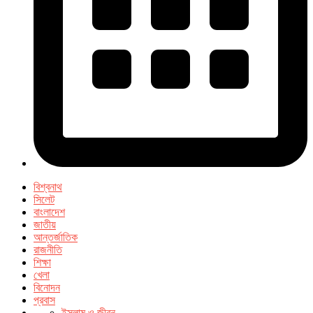
বিশ্বনাথ
সিলেট
বাংলাদেশ
জাতীয়
আন্তর্জাতিক
রাজনীতি
শিক্ষা
খেলা
বিনোদন
প্রবাস
ইসলাম ও জীবন