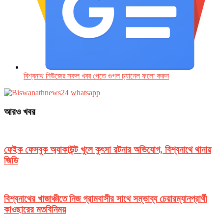
বিশ্বনাথ নিউজের সকল খবর পেতে গুগল চ‌্যানেল ফলো করুন
আরও খবর
ফেইক ফেসবুক অ্যাকাউন্ট খুলে কুৎসা রটনার অভিযোগ, বিশ্বনাথে থানায়
জিডি
বিশ্বনাথের খাজাঞ্চীতে নিজ গ্রামবাসীর সাথে সম্ভাব্য চেয়ারম্যানপ্রার্থী
কাওছারের মতবিনিময়