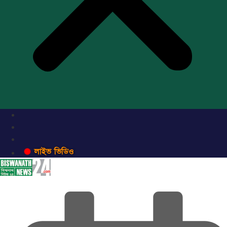
লাইভ ভিডিও