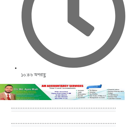
১০:৪৬ অপরাহ্ণ