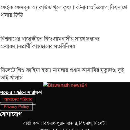
ফেইক ফেসবুক অ্যাকাউন্ট খুলে কুৎসা রটনার অভিযোগ, বিশ্বনাথে
থানায় জিডি
বিশ্বনাথের খাজাঞ্চীতে নিজ গ্রামবাসীর সাথে সম্ভাব্য
চেয়ারম্যানপ্রার্থী কাওছারের মতবিনিময়
সিলেটে শিশু ফাহিমা হত্যা মামলায় প্রধান আসামির মৃত্যুদণ্ড, দুই
ভাই খালাস
সত‌্যের সন্ধানে সারাক্ষণ
আমাদের পরিবার
Privacy Policy
যোগাযোগ
বার্তা কক্ষ : বিশ্বনাথ পুরান বাজার, বিশ্বনাথ, সিলেট।