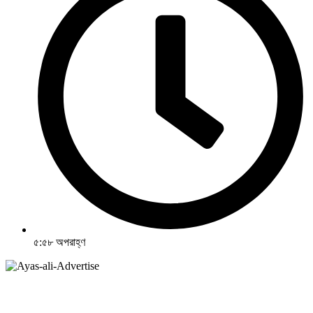
৫:৫৮ অপরাহ্ণ