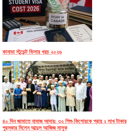
কানাডা স্টুডেন্ট ভিসার খরচ ২০২৬
৪০ দিন জামাতে নামাজ আদায়: ৩২ শিশু-কিশোরকে প্রায় ২ লাখ টাকার
পুরস্কার দিলেন আব্দুল আজিজ মাসুক