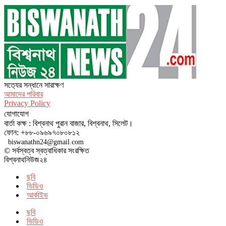
সত‌্যের সন্ধানে সারাক্ষণ
আমাদের পরিবার
Privacy Policy
যোগাযোগ
বার্তা কক্ষ : বিশ্বনাথ পুরান বাজার, বিশ্বনাথ, সিলেট।
ফোন: +৮৮-০৯৬৯৭০৮০৮১২
biswanathn24@gmail.com
© সর্বস্বত্ব স্বত্বাধিকার সংরক্ষিত
বিশ্বনাথনিউজ২৪
ছবি
ভিডিও
আর্কাইভ
ছবি
ভিডিও