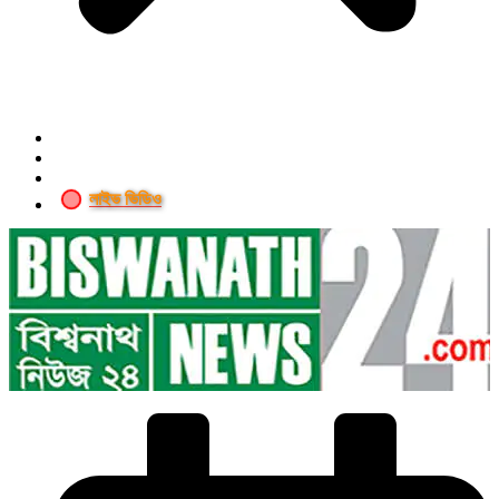
লাইভ ভিডিও