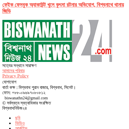
ফেইক ফেসবুক অ্যাকাউন্ট খুলে কুৎসা রটনার অভিযোগ, বিশ্বনাথে থানায়
জিডি
সত‌্যের সন্ধানে সারাক্ষণ
আমাদের পরিবার
Privacy Policy
যোগাযোগ
বার্তা কক্ষ : বিশ্বনাথ পুরান বাজার, বিশ্বনাথ, সিলেট।
ফোন: +৮৮-০৯৬৯৭০৮০৮১২
biswanathn24@gmail.com
© সর্বস্বত্ব স্বত্বাধিকার সংরক্ষিত
বিশ্বনাথনিউজ২৪
ছবি
ভিডিও
আর্কাইভ