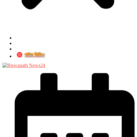
লাইভ ভিডিও