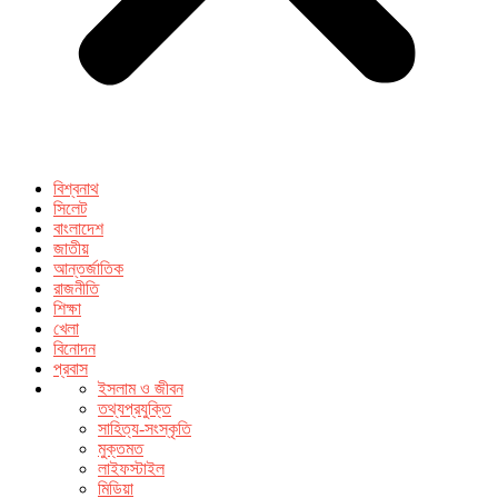
বিশ্বনাথ
সিলেট
বাংলাদেশ
জাতীয়
আন্তর্জাতিক
রাজনীতি
শিক্ষা
খেলা
বিনোদন
প্রবাস
ইসলাম ও জীবন
তথ্যপ্রযুক্তি
সাহিত্য-সংস্কৃতি
মুক্তমত
লাইফস্টাইল
মিডিয়া