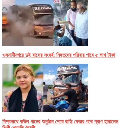
ওসমানীনগরে দুই বাসের সংঘর্ষ: নিহতদের পরিবার পাবে ৫ লাখ টাকা
বিশ্বনাথে বাউল গানের অনুষ্ঠান শেষে বাড়ি ফেরার পথে প্রাণ হারালেন
শিল্পী পেহেলি ভৈরবী