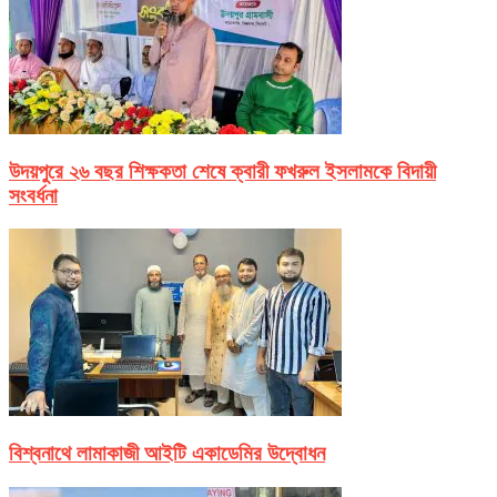
উদয়পুরে ২৬ বছর শিক্ষকতা শেষে ক্বারী ফখরুল ইসলামকে বিদায়ী
সংবর্ধনা
বিশ্বনাথে লামাকাজী আইটি একাডেমির উদ্বোধন