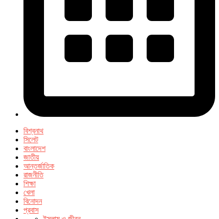
বিশ্বনাথ
সিলেট
বাংলাদেশ
জাতীয়
আন্তর্জাতিক
রাজনীতি
শিক্ষা
খেলা
বিনোদন
প্রবাস
ইসলাম ও জীবন