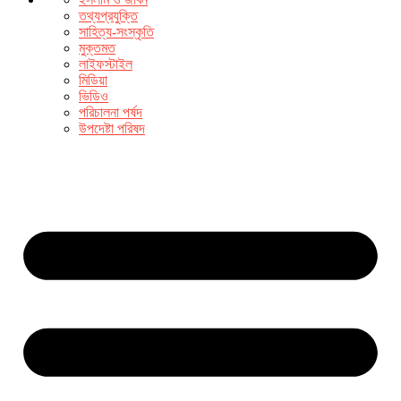
তথ্যপ্রযুক্তি
সাহিত্য-সংস্কৃতি
মুক্তমত
লাইফস্টাইল
মিডিয়া
ভিডিও
পরিচালনা পর্ষদ
উপদেষ্টা পরিষদ