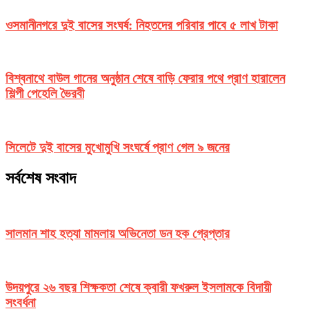
ওসমানীনগরে দুই বাসের সংঘর্ষ: নিহতদের পরিবার পাবে ৫ লাখ টাকা
বিশ্বনাথে বাউল গানের অনুষ্ঠান শেষে বাড়ি ফেরার পথে প্রাণ হারালেন
শিল্পী পেহেলি ভৈরবী
সিলেটে দুই বাসের মুখোমুখি সংঘর্ষে প্রাণ গেল ৯ জনের
সর্বশেষ সংবাদ
সালমান শাহ হত্যা মামলায় অভিনেতা ডন হক গ্রেপ্তার
উদয়পুরে ২৬ বছর শিক্ষকতা শেষে ক্বারী ফখরুল ইসলামকে বিদায়ী
সংবর্ধনা