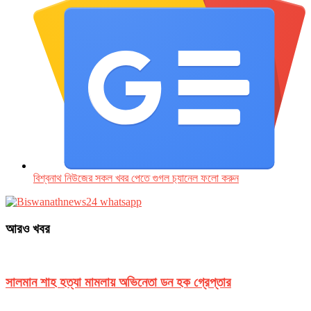
বিশ্বনাথ নিউজের সকল খবর পেতে গুগল চ‌্যানেল ফলো করুন
আরও খবর
সালমান শাহ হত্যা মামলায় অভিনেতা ডন হক গ্রেপ্তার