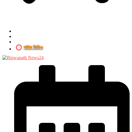
লাইভ ভিডিও