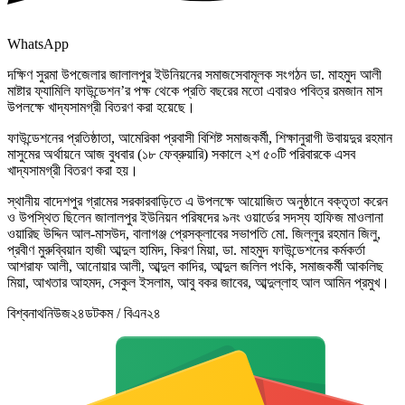
WhatsApp
দক্ষিণ সুরমা উপজেলার জালালপুর ইউনিয়নের সমাজসেবামূলক সংগঠন ডা. মাহমুদ আলী
মাষ্টার ফ্যামিলি ফাউন্ডেশন’র পক্ষ থেকে প্রতি বছরের মতো এবারও পবিত্র রমজান মাস
উপলক্ষে খাদ্যসামগ্রী বিতরণ করা হয়েছে।
ফাউন্ডেশনের প্রতিষ্ঠাতা, আমেরিকা প্রবাসী বিশিষ্ট সমাজকর্মী, শিক্ষানুরাগী উবায়দুর রহমান
মাসুমের অর্থায়নে আজ বুধবার (১৮ ফেব্রুয়ারি) সকালে ২শ ৫০টি পরিবারকে এসব
খাদ্যসামগ্রী বিতরণ করা হয়।
স্থানীয় বাদেশপুর গ্রামের সরকারবাড়িতে এ উপলক্ষে আয়োজিত অনুষ্ঠানে বক্তৃতা করেন
ও উপস্থিত ছিলেন জালালপুর ইউনিয়ন পরিষদের ৯নং ওয়ার্ডের সদস্য হাফিজ মাওলানা
ওয়ারিছ উদ্দিন আল-মাসউদ, বালাগঞ্জ প্রেসক্লাবের সভাপতি মো. জিল্লুর রহমান জিলু,
প্রবীণ মুরুব্বিয়ান হাজী আব্দুল হামিদ, কিরণ মিয়া, ডা. মাহমুদ ফাউন্ডেশনের কর্মকর্তা
আশরাফ আলী, আনোয়ার আলী, আব্দুল কাদির, আব্দুল জলিল পংকি, সমাজকর্মী আকলিছ
মিয়া, আখতার আহমদ, সেকুল ইসলাম, আবু বকর জাবের, আব্দুল্লাহ আল আমিন প্রমুখ।
বিশ্বনাথনিউজ২৪ডটকম / বিএন২৪