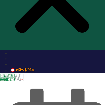
লাইভ ভিডিও