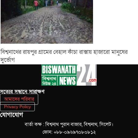
বিশ্বনাথের রায়পুর গ্রামের বেহাল কাঁচা রাস্তায় হাজারো মানুষের
দুর্ভোগ
সত‌্যের সন্ধানে সারাক্ষণ
আমাদের পরিবার
Privacy Policy
যোগাযোগ
বার্তা কক্ষ : বিশ্বনাথ পুরান বাজার, বিশ্বনাথ, সিলেট।
ফোন: +৮৮-০৯৬৯৭০৮০৮১২