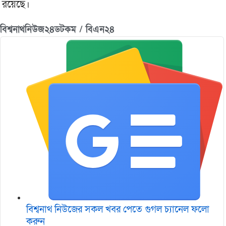
রয়েছে।
বিশ্বনাথনিউজ২৪ডটকম / বিএন২৪
বিশ্বনাথ নিউজের সকল খবর পেতে গুগল চ‌্যানেল ফলো
করুন