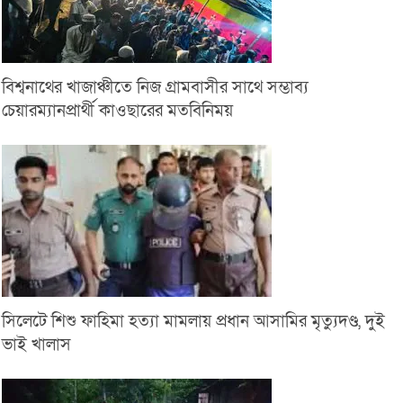
বিশ্বনাথের খাজাঞ্চীতে নিজ গ্রামবাসীর সাথে সম্ভাব্য
চেয়ারম্যানপ্রার্থী কাওছারের মতবিনিময়
সিলেটে শিশু ফাহিমা হত্যা মামলায় প্রধান আসামির মৃত্যুদণ্ড, দুই
ভাই খালাস