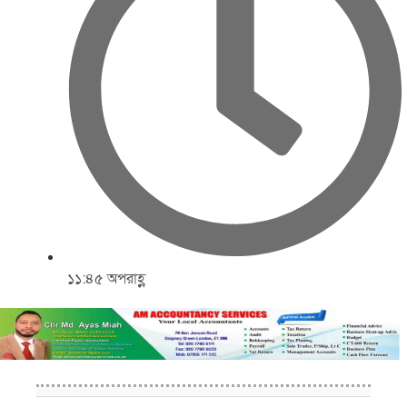
১১:৪৫ অপরাহ্ণ