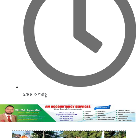
৯:৪৪ অপরাহ্ণ