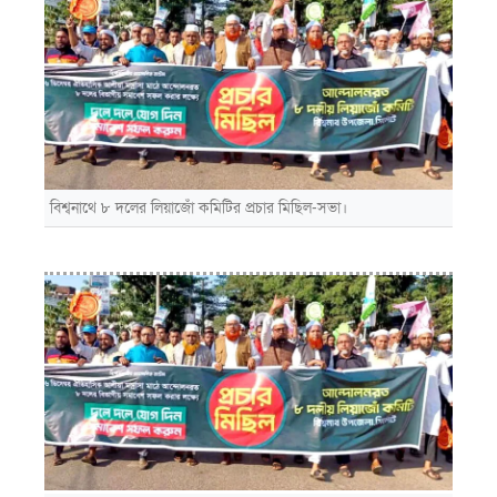
বিশ্বনাথে ৮ দলের লিয়াজোঁ কমিটির প্রচার মিছিল-সভা।