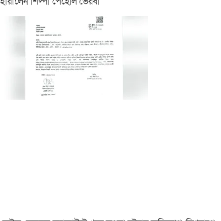
হারালেন শিল্পী পেহেলি ভৈরবী