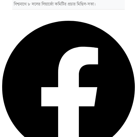
বিশ্বনাথে ৮ দলের লিয়াজোঁ কমিটির প্রচার মিছিল-সভা।