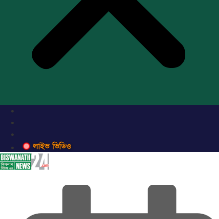
লাইভ ভিডিও