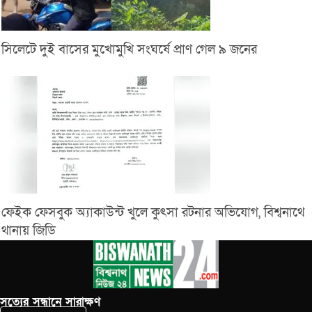
সিলেটে দুই বাসের মুখোমুখি সংঘর্ষে প্রাণ গেল ৯ জনের
ফেইক ফেসবুক অ্যাকাউন্ট খুলে কুৎসা রটনার অভিযোগ, বিশ্বনাথে
থানায় জিডি
সত‌্যের সন্ধানে সারাক্ষণ