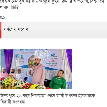
ফেইক ফেসবুক অ্যাকাউন্ট খুলে কুৎসা রটনার অভিযোগ, বিশ্বনাথে
থানায় জিডি
সর্বশেষ সংবাদ
উদয়পুরে ২৬ বছর শিক্ষকতা শেষে ক্বারী ফখরুল ইসলামকে
বিদায়ী সংবর্ধনা