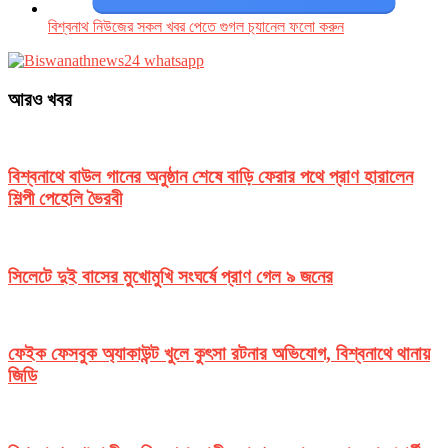
বিশ্বনাথ নিউজের সকল খবর পেতে গুগল চ‌্যানেল ফলো করুন
আরও খবর
বিশ্বনাথে বাউল গানের অনুষ্ঠান শেষে বাড়ি ফেরার পথে প্রাণ হারালেন
শিল্পী পেহেলি ভৈরবী
সিলেটে দুই বাসের মুখোমুখি সংঘর্ষে প্রাণ গেল ৯ জনের
ফেইক ফেসবুক অ্যাকাউন্ট খুলে কুৎসা রটনার অভিযোগ, বিশ্বনাথে থানায়
জিডি