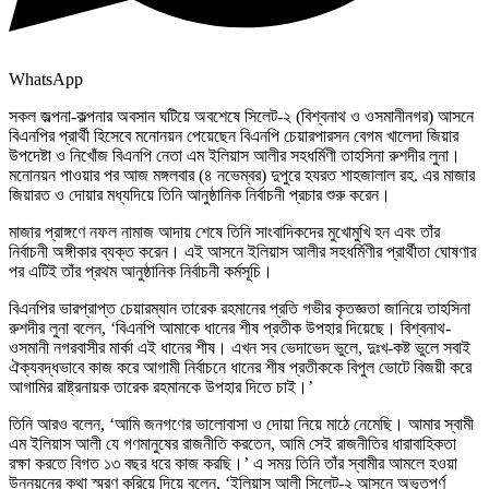
WhatsApp
সকল জল্পনা-কল্পনার অবসান ঘটিয়ে অবশেষে সিলেট-২ (বিশ্বনাথ ও ওসমানীনগর) আসনে
বিএনপির প্রার্থী হিসেবে মনোনয়ন পেয়েছেন বিএনপি চেয়ারপারসন বেগম খালেদা জিয়ার
উপদেষ্টা ও নিখোঁজ বিএনপি নেতা এম ইলিয়াস আলীর সহধর্মিণী তাহসিনা রুশদীর লুনা।
মনোনয়ন পাওয়ার পর আজ মঙ্গলবার (৪ নভেম্বর) দুপুরে হযরত শাহজালাল রহ. এর মাজার
জিয়ারত ও দোয়ার মধ্যদিয়ে তিনি আনুষ্ঠানিক নির্বাচনী প্রচার শুরু করেন।
​মাজার প্রাঙ্গণে নফল নামাজ আদায় শেষে তিনি সাংবাদিকদের মুখোমুখি হন এবং তাঁর
নির্বাচনী অঙ্গীকার ব্যক্ত করেন। এই আসনে ইলিয়াস আলীর সহধর্মিণীর প্রার্থীতা ঘোষণার
পর এটিই তাঁর প্রথম আনুষ্ঠানিক নির্বাচনী কর্মসূচি।
​বিএনপির ভারপ্রাপ্ত চেয়ারম্যান তারেক রহমানের প্রতি গভীর কৃতজ্ঞতা জানিয়ে তাহসিনা
রুশদীর লুনা বলেন, ‘বিএনপি আমাকে ধানের শীষ প্রতীক উপহার দিয়েছে। বিশ্বনাথ-
ওসমানী নগরবাসীর মার্কা এই ধানের শীষ। এখন সব ভেদাভেদ ভুলে, দুঃখ-কষ্ট ভুলে সবাই
ঐক্যবদ্ধভাবে কাজ করে আগামী নির্বাচনে ধানের শীষ প্রতীককে বিপুল ভোটে বিজয়ী করে
আগামির রাষ্ট্রনায়ক তারেক রহমানকে উপহার দিতে চাই।’
​তিনি আরও বলেন, ‘আমি জনগণের ভালোবাসা ও দোয়া নিয়ে মাঠে নেমেছি। আমার স্বামী
এম ইলিয়াস আলী যে গণমানুষের রাজনীতি করতেন, আমি সেই রাজনীতির ধারাবাহিকতা
রক্ষা করতে বিগত ১৩ বছর ধরে কাজ করছি।’ ​এ সময় তিনি তাঁর স্বামীর আমলে হওয়া
উন্নয়নের কথা স্মরণ করিয়ে দিয়ে বলেন, ‘ইলিয়াস আলী সিলেট-২ আসনে অভূতপূর্ণ