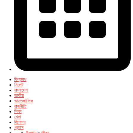
বিশ্বনাথ
সিলেট
বাংলাদেশ
জাতীয়
আন্তর্জাতিক
রাজনীতি
শিক্ষা
খেলা
বিনোদন
প্রবাস
ইসলাম ও জীবন