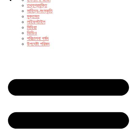
তথ্যপ্রযুক্তি
সাহিত্য-সংস্কৃতি
মুক্তমত
লাইফস্টাইল
মিডিয়া
ভিডিও
পরিচালনা পর্ষদ
উপদেষ্টা পরিষদ