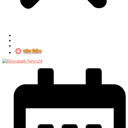
লাইভ ভিডিও