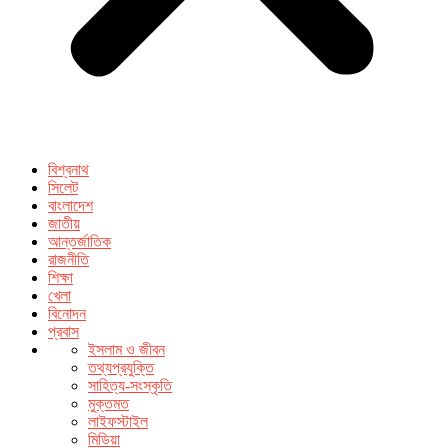
বিশ্বনাথ
সিলেট
বাংলাদেশ
জাতীয়
আন্তর্জাতিক
রাজনীতি
শিক্ষা
খেলা
বিনোদন
প্রবাস
ইসলাম ও জীবন
তথ্যপ্রযুক্তি
সাহিত্য-সংস্কৃতি
মুক্তমত
লাইফস্টাইল
মিডিয়া