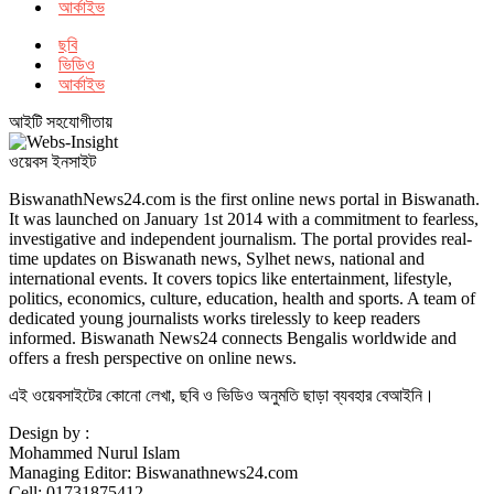
আর্কাইভ
ছবি
ভিডিও
আর্কাইভ
আইটি সহযোগীতায়
ওয়েবস ইনসাইট
BiswanathNews24.com is the first online news portal in Biswanath.
It was launched on January 1st 2014 with a commitment to fearless,
investigative and independent journalism. The portal provides real-
time updates on Biswanath news, Sylhet news, national and
international events. It covers topics like entertainment, lifestyle,
politics, economics, culture, education, health and sports. A team of
dedicated young journalists works tirelessly to keep readers
informed. Biswanath News24 connects Bengalis worldwide and
offers a fresh perspective on online news.
এই ওয়েবসাইটের কোনো লেখা, ছবি ও ভিডিও অনুমতি ছাড়া ব্যবহার বেআইনি।
Design by :
Mohammed Nurul Islam
Managing Editor: Biswanathnews24.com
Cell: 01731875412