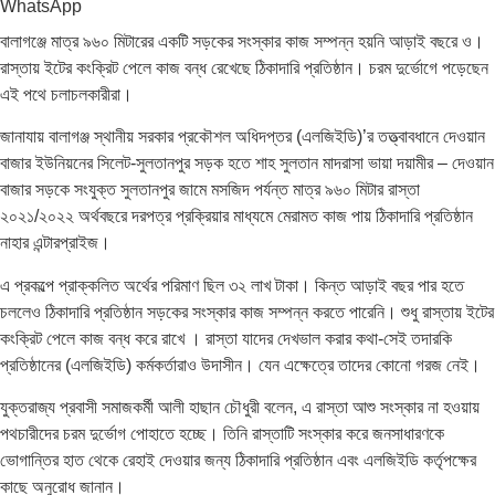
WhatsApp
বালাগঞ্জে মাত্র ৯৬০ মিটারের একটি সড়কের সংস্কার কাজ সম্পন্ন হয়নি আড়াই বছরে ও।
রাস্তায় ইটের কংক্রিট পেলে কাজ বন্ধ রেখেছে ঠিকাদারি প্রতিষ্ঠান। চরম দুর্ভোগে পড়েছেন
এই পথে চলাচলকারীরা।
জানাযায় বালাগঞ্জ স্থানীয় সরকার প্রকৌশল অধিদপ্তর (এলজিইডি)’র তত্ত্বাবধানে দেওয়ান
বাজার ইউনিয়নের সিলেট-সুলতানপুর সড়ক হতে শাহ সুলতান মাদরাসা ভায়া দয়ামীর – দেওয়ান
বাজার সড়কে সংযুক্ত সুলতানপুর জামে মসজিদ পর্যন্ত মাত্র ৯৬০ মিটার রাস্তা
২০২১/২০২২ অর্থবছরে দরপত্র প্রক্রিয়ার মাধ্যমে মেরামত কাজ পায় ঠিকাদারি প্রতিষ্ঠান
নাহার এন্টারপ্রাইজ।
এ প্রকল্পে প্রাক্কলিত অর্থের পরিমাণ ছিল ৩২ লাখ টাকা। কিন্ত আড়াই বছর পার হতে
চললেও ঠিকাদারি প্রতিষ্ঠান সড়কের সংস্কার কাজ সম্পন্ন করতে পারেনি। শুধু রাস্তায় ইটের
কংক্রিট পেলে কাজ বন্ধ করে রাখে । রাস্তা যাদের দেখভাল করার কথা-সেই তদারকি
প্রতিষ্ঠানের (এলজিইডি) কর্মকর্তারাও উদাসীন। যেন এক্ষেত্রে তাদের কোনো গরজ নেই।
যুক্তরাজ্য প্রবাসী সমাজকর্মী আলী হাছান চৌধুরী বলেন, এ রাস্তা আশু সংস্কার না হওয়ায়
পথচারীদের চরম দুর্ভোগ পোহাতে হচ্ছে। তিনি রাস্তাটি সংস্কার করে জনসাধারণকে
ভোগান্তির হাত থেকে রেহাই দেওয়ার জন্য ঠিকাদারি প্রতিষ্ঠান এবং এলজিইডি কর্তৃপক্ষের
কাছে অনুরোধ জানান।