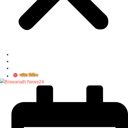
লাইভ ভিডিও