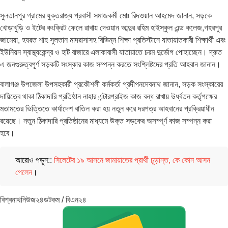
সুলতানপুর গ্রামের যুক্তরাজ্য প্রবাসী সমাজকর্মী মোঃ রিদওয়ান আহমেদ জানান, সড়কে
খোড়াখুড়ি ও ইটের কংক্রিট ফেলে রাখায় দেওয়ান আব্দুর রহিম হাইস্কুল এন্ড কলেজ,গহরপুর
জামেয়া, হযরত শাহ সুলতান মাদরাসাসহ বিভিন্ন শিক্ষা প্রতিস্টানে যাতায়াতকারী শিক্ষার্থী এবং
ইউনিয়ন স্বাস্থ্যকেন্দ্র ও হাট বাজারে এলাকাবাসী যাতায়াতে চরম দুর্ভোগ পোহাচ্ছেন। দ্রুত
এ জনগুরুত্বপূর্ণ সড়কটি সংস্কার কাজ সম্পন্ন করতে সংশ্লিষ্টদের প্রতি আহবান জানান।
বালাগঞ্জ উপজেলা উপসহকারী প্রকৌশলী কর্মকর্তা প্রদীপনদেবনাথ জানান, সড়ক সংস্কারের
দায়িত্বে থাকা ঠিকাদারি প্রতিষ্ঠান নাহার এন্টারপ্রাইজ কাজ বন্ধ রাখায় উর্ধ্বতন কর্তৃপক্ষের
মতামতের ভিত্তিতে কার্যাদেশ বাতিল করা হয় নতুন করে দরপত্র আহবানের প্রক্রিয়াধীন
রয়েছে। নতুন ঠিকাদারি প্রতিষ্ঠানের মাধ্যমে উক্ত সড়কের অসম্পূর্ণ কাজ সম্পন্ন করা
হবে।
আরোও পড়ুন::
সিলেটের ১৯ আসনে জামায়াতের প্রার্থী চূড়ান্ত, কে কোন আসন
পেলেন
।
বিশ্বনাথনিউজ২৪ডটকম / বিএন২৪