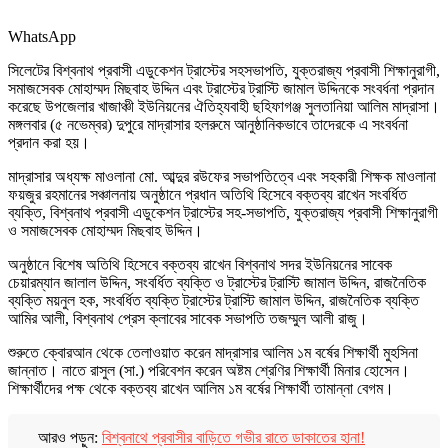
WhatsApp
সিলেটের বিশ্বনাথ প্রবাসী এডুকেশন ট্রাস্টের সহসভাপতি, যুক্তরাজ্য প্রবাসী শিক্ষানুরাগী,
সমাজসেবক মোহাম্মদ মিছবাহ উদ্দিন এবং ট্রাস্টের ট্রাস্টি জামাল উদ্দিনকে সংবর্ধনা প্রদান
করেছে উপজেলার খাজাঞ্চী ইউনিয়নের ঐতিহ্যবাহী ছহিফাগঞ্জ সুলতানিয়া আলিম মাদ্রাসা।
মঙ্গলবার (৫ নভেম্বর) দুপুরে মাদ্রাসার হলরুমে আনুষ্ঠানিকভাবে তাদেরকে এ সংবর্ধনা
প্রদান করা হয়।
মাদ্রাসার অধ্যক্ষ মাওলানা মো. আব্দুর রউফের সভাপতিত্বে এবং সহকারী শিক্ষক মাওলানা
ফয়জুর রহমানের সঞ্চালনায় অনুষ্ঠানে প্রধান অতিথি হিসেবে বক্তব্য রাখেন সংবর্ধিত
ব্যক্তি, বিশ্বনাথ প্রবাসী এডুকেশন ট্রাস্টের সহ-সভাপতি, যুক্তরাজ্য প্রবাসী শিক্ষানুরাগী
ও সমাজসেবক মোহাম্মদ মিছবাহ উদ্দিন।
অনুষ্ঠানে বিশেষ অতিথি হিসেবে বক্তব্য রাখেন বিশ্বনাথ সদর ইউনিয়নের সাবেক
চেয়ারম্যান জালাল উদ্দিন, সংবর্ধিত ব্যক্তি ও ট্রাস্টের ট্রাস্টি জামাল উদ্দিন, রাজনৈতিক
ব্যক্তি ময়নুল হক, সংবর্ধিত ব্যক্তি ট্রাস্টের ট্রাস্টি জামাল উদ্দিন, রাজনৈতিক ব্যক্তি
আমির আলী, বিশ্বনাথ প্রেস ক্লাবের সাবেক সভাপতি তজম্মুল আলী রাজু।
শুরুতে ক্বোরআন থেকে তেলাওয়াত করেন মাদ্রাসার আলিম ১ম বর্ষের শিক্ষার্থী মুহসিনা
জান্নাত। নাতে রাসুল (সা.) পরিবেশন করেন অষ্টম শ্রেণির শিক্ষার্থী মিনার হোসেন।
শিক্ষার্থীদের পক্ষ থেকে বক্তব্য রাখেন আলিম ১ম বর্ষের শিক্ষার্থী তামান্না বেগম।
আরও পড়ুন:
বিশ্বনাথে প্রবাসীর বাড়িতে গভীর রাতে ডাকাতের হানা!