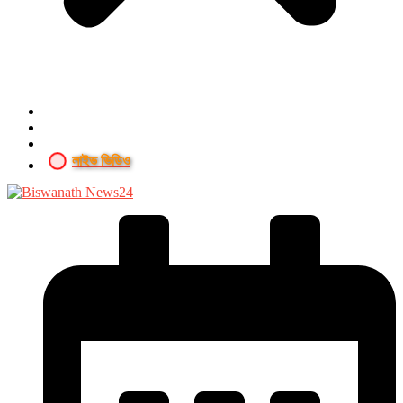
লাইভ ভিডিও