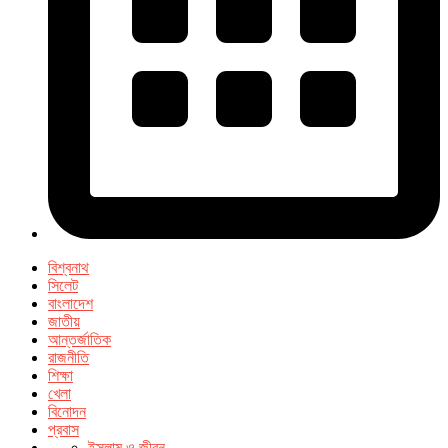
বিশ্বনাথ
সিলেট
বাংলাদেশ
জাতীয়
আন্তর্জাতিক
রাজনীতি
শিক্ষা
খেলা
বিনোদন
প্রবাস
ইসলাম ও জীবন