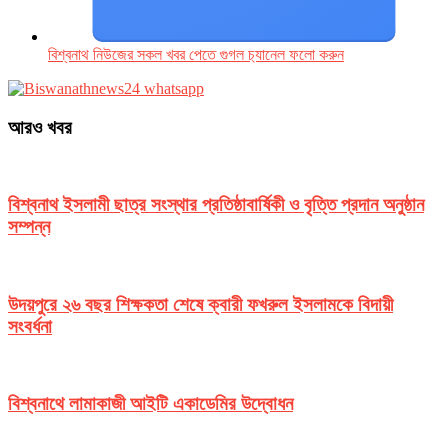
বিশ্বনাথ নিউজের সকল খবর পেতে গুগল চ‌্যানেল ফলো করুন
আরও খবর
বিশ্বনাথ ইসলামী ছাত্র সংস্থার প্রতিষ্ঠাবার্ষিকী ও বৃত্তি প্রদান অনুষ্ঠান
সম্পন্ন
উদয়পুরে ২৬ বছর শিক্ষকতা শেষে ক্বারী ফখরুল ইসলামকে বিদায়ী
সংবর্ধনা
বিশ্বনাথে লামাকাজী আইটি একাডেমির উদ্বোধন