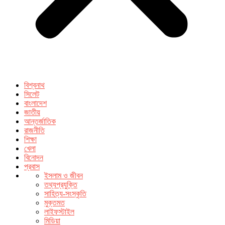
বিশ্বনাথ
সিলেট
বাংলাদেশ
জাতীয়
আন্তর্জাতিক
রাজনীতি
শিক্ষা
খেলা
বিনোদন
প্রবাস
ইসলাম ও জীবন
তথ্যপ্রযুক্তি
সাহিত্য-সংস্কৃতি
মুক্তমত
লাইফস্টাইল
মিডিয়া