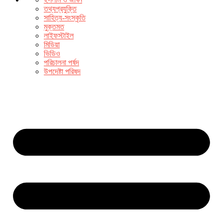
তথ্যপ্রযুক্তি
সাহিত্য-সংস্কৃতি
মুক্তমত
লাইফস্টাইল
মিডিয়া
ভিডিও
পরিচালনা পর্ষদ
উপদেষ্টা পরিষদ