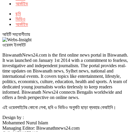
আর্কাইভ
ছবি
ভিডিও
আর্কাইভ
আইটি সহযোগীতায়
ওয়েবস ইনসাইট
BiswanathNews24.com is the first online news portal in Biswanath.
It was launched on January 1st 2014 with a commitment to fearless,
investigative and independent journalism. The portal provides real-
time updates on Biswanath news, Sylhet news, national and
international events. It covers topics like entertainment, lifestyle,
politics, economics, culture, education, health and sports. A team of
dedicated young journalists works tirelessly to keep readers
informed. Biswanath News24 connects Bengalis worldwide and
offers a fresh perspective on online news.
এই ওয়েবসাইটের কোনো লেখা, ছবি ও ভিডিও অনুমতি ছাড়া ব্যবহার বেআইনি।
Design by :
Mohammed Nurul Islam
Managing Editor: Biswanathnews24.com