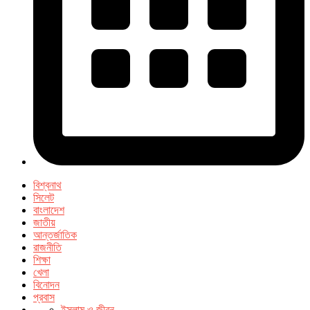
বিশ্বনাথ
সিলেট
বাংলাদেশ
জাতীয়
আন্তর্জাতিক
রাজনীতি
শিক্ষা
খেলা
বিনোদন
প্রবাস
ইসলাম ও জীবন