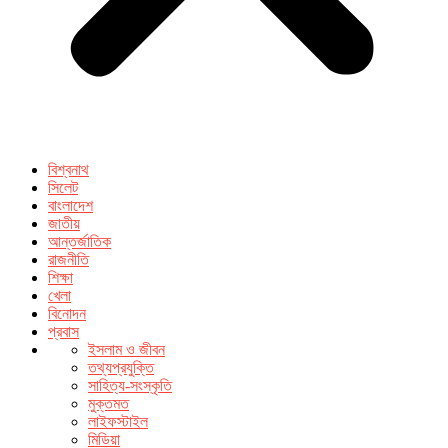
বিশ্বনাথ
সিলেট
বাংলাদেশ
জাতীয়
আন্তর্জাতিক
রাজনীতি
শিক্ষা
খেলা
বিনোদন
প্রবাস
ইসলাম ও জীবন
তথ্যপ্রযুক্তি
সাহিত্য-সংস্কৃতি
মুক্তমত
লাইফস্টাইল
মিডিয়া