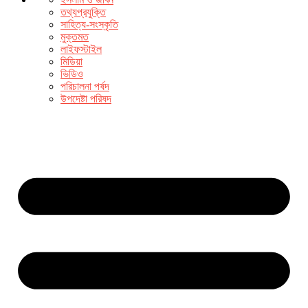
তথ্যপ্রযুক্তি
সাহিত্য-সংস্কৃতি
মুক্তমত
লাইফস্টাইল
মিডিয়া
ভিডিও
পরিচালনা পর্ষদ
উপদেষ্টা পরিষদ