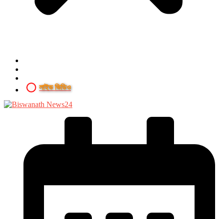
লাইভ ভিডিও