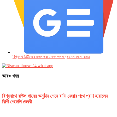
বিশ্বনাথ নিউজের সকল খবর পেতে গুগল চ‌্যানেল ফলো করুন
আরও খবর
বিশ্বনাথে বাউল গানের অনুষ্ঠান শেষে বাড়ি ফেরার পথে প্রাণ হারালেন
শিল্পী পেহেলি ভৈরবী