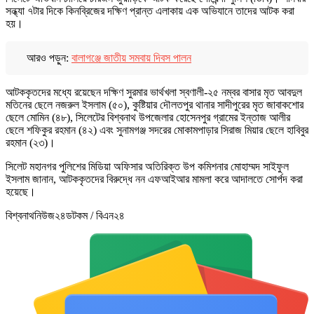
সন্ধ্যা ৭টার দিকে কিনব্রিজের দক্ষিণ প্রান্ত এলাকায় এক অভিযানে তাদের আটক করা
হয়।
আরও পড়ুন:
বালাগঞ্জে জাতীয় সমবায় দিবস পালন
আটককৃতদের মধ্যে রয়েছেন দক্ষিণ সুরমার ভার্থখলা স্বণালী-২৫ নম্বর বাসার মৃত আবদুল
মতিনের ছেলে নজরুল ইসলাম (৫০), কুষ্টিয়ার দৌলতপুর থানার সাদীপুরের মৃত জাবাকশোর
ছেলে মোমিন (৪৮), সিলেটের বিশ্বনাথ উপজেলার হোসেনপুর গ্রামের ইন্তাজ আলীর
ছেলে শফিকুর রহমান (৪২) এবং সুনামগঞ্জ সদরের মোকামপাড়ার সিরাজ মিয়ার ছেলে হাবিবুর
রহমান (২৩)।
সিলেট মহানগর পুলিশের মিডিয়া অফিসার অতিরিক্ত উপ কমিশনার মোহাম্মদ সাইফুল
ইসলাম জানান, আটককৃতদের বিরুদ্ধে নন এফআইআর মামলা করে আদালতে সোর্পদ করা
হয়েছে।
বিশ্বনাথনিউজ২৪ডটকম / বিএন২৪