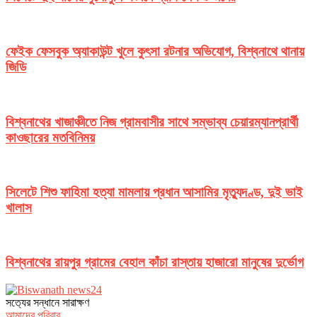
ফেইক ফেসবুক অ্যাকাউন্ট খুলে কুৎসা রটনার অভিযোগ, বিশ্বনাথে থানায়
জিডি
বিশ্বনাথের খাজাঞ্চীতে নিজ গ্রামবাসীর সাথে সম্ভাব্য চেয়ারম্যানপ্রার্থী
কাওছারের মতবিনিময়
সিলেটে শিশু ফাহিমা হত্যা মামলায় প্রধান আসামির মৃত্যুদণ্ড, দুই ভাই
খালাস
বিশ্বনাথের রায়পুর গ্রামের বেহাল কাঁচা রাস্তায় হাজারো মানুষের দুর্ভোগ
সত‌্যের সন্ধানে সারাক্ষণ
আমাদের পরিবার