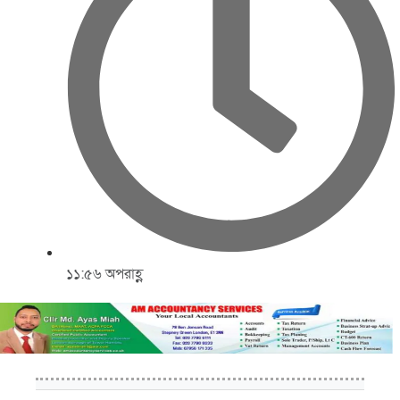
১১:৫৬ অপরাহ্ণ