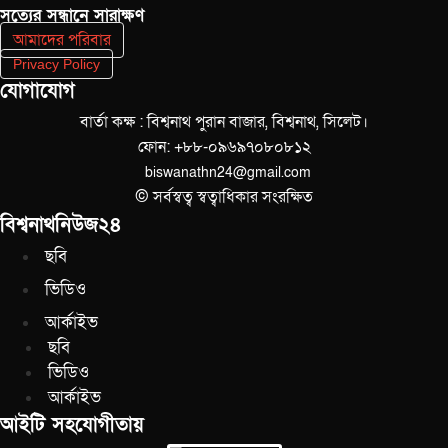
সত‌্যের সন্ধানে সারাক্ষণ
আমাদের পরিবার
Privacy Policy
যোগাযোগ
বার্তা কক্ষ : বিশ্বনাথ পুরান বাজার, বিশ্বনাথ, সিলেট।
ফোন: +৮৮-০৯৬৯৭০৮০৮১২
biswanathn24@gmail.com
© সর্বস্বত্ব স্বত্বাধিকার সংরক্ষিত
বিশ্বনাথনিউজ২৪
ছবি
ভিডিও
আর্কাইভ
ছবি
ভিডিও
আর্কাইভ
আইটি সহযোগীতায়