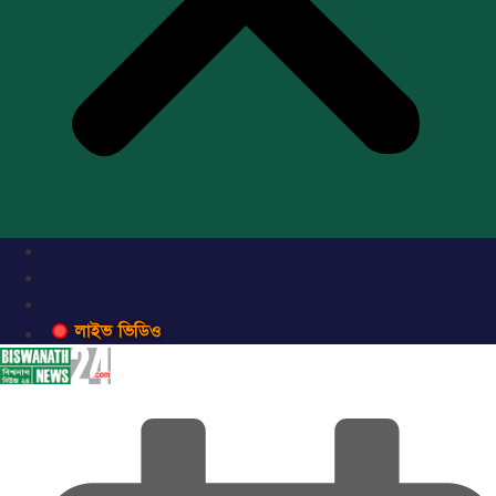
লাইভ ভিডিও