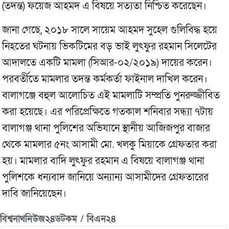
(তদন্ত) ফয়েজ আহমদ এ বিষয়ে সত্যতা নিশ্চিত করেছেন।
জানা গেছে, ২০১৮ সালে সায়েম আহমদ সুহেল গুলিবিদ্ধ হয়ে
নিহতের ঘটনায় ভিকটিমের বড় ভাই লুৎফুর রহমান সিলেটের
আদালতে একটি মামলা (সিআর-০২/২০১৯) দায়ের করেন।
পরবর্তীতে মামলার তদন্ত কর্মকর্তা ফাইনাল দাখিল করেন।
বালাগঞ্জে বহুল আলোচিত এই মামলাটি সম্প্রতি পুনরুজ্জীবিত
করা হয়েছে। এর পরিপ্রেক্ষিতে গতকাল শনিবার সন্ধ্যা ৭টায়
বালাগঞ্জ থানা পুলিশের অভিযানে স্থানীয় আজিজপুর বাজার
থেকে মামলার ৫নং আসামী মো. খলকু মিয়াকে গ্রেফতার করা
হয়। মামলার বাদি লুৎফুর রহমান এ বিষয়ে বালাগঞ্জ থানা
পুলিশকে ধন্যবাদ জানিয়ে অন্যান্য আসামীদের গ্রেফতারের
দাবি জানিয়েছেন।
বিশ্বনাথনিউজ২৪ডটকম / বিএন২৪