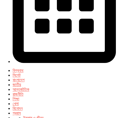
বিশ্বনাথ
সিলেট
বাংলাদেশ
জাতীয়
আন্তর্জাতিক
রাজনীতি
শিক্ষা
খেলা
বিনোদন
প্রবাস
ইসলাম ও জীবন