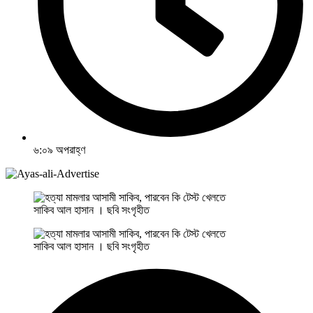
৬:০৯ অপরাহ্ণ
সাকিব আল হাসান । ছবি সংগৃহীত
সাকিব আল হাসান । ছবি সংগৃহীত