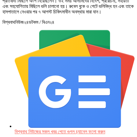
প্রতিবাদী মিছিলে অংশ নিয়েছিলেন। ওই সময় আসামিদের নির্দেশ, প্ররোচনা, সহায়তা
এবং সহযোগিতায় মিছিলে গুলি চালানো হয়। রুবেল বুকে ও পেটে গুলিবিদ্ধ হন এবং তাকে
হাসপাতালে নেওয়ার পর ৭ আগস্ট চিকিৎসাধীন অবস্থায় মারা যান।
বিশ্বনাথনিউজ২৪ডটকম / বিএন২৪
বিশ্বনাথ নিউজের সকল খবর পেতে গুগল চ‌্যানেল ফলো করুন