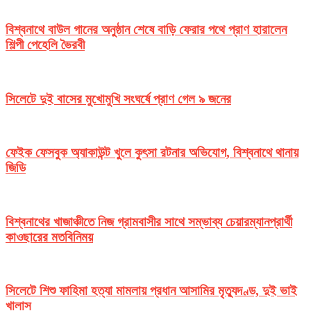
বিশ্বনাথে বাউল গানের অনুষ্ঠান শেষে বাড়ি ফেরার পথে প্রাণ হারালেন
শিল্পী পেহেলি ভৈরবী
সিলেটে দুই বাসের মুখোমুখি সংঘর্ষে প্রাণ গেল ৯ জনের
ফেইক ফেসবুক অ্যাকাউন্ট খুলে কুৎসা রটনার অভিযোগ, বিশ্বনাথে থানায়
জিডি
বিশ্বনাথের খাজাঞ্চীতে নিজ গ্রামবাসীর সাথে সম্ভাব্য চেয়ারম্যানপ্রার্থী
কাওছারের মতবিনিময়
সিলেটে শিশু ফাহিমা হত্যা মামলায় প্রধান আসামির মৃত্যুদণ্ড, দুই ভাই
খালাস