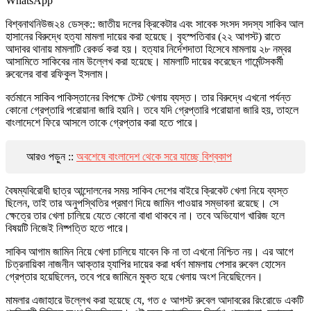
WhatsApp
বিশ্বনাথনিউজ২৪ ডেস্ক:: জাতীয় দলের ক্রিকেটার এবং সাবেক সংসদ সদস্য সাকিব আল
হাসানের বিরুদ্ধে হত্যা মামলা দায়ের করা হয়েছে। বৃহস্পতিবার (২২ আগস্ট) রাতে
আদাবর থানায় মামলাটি রেকর্ড করা হয়। হত্যার নির্দেশদাতা হিসেবে মামলায় ২৮ নম্বর
আসামিতে সাকিবের নাম উল্লেখ করা হয়েছে। মামলাটি দায়ের করেছেন গার্মেন্টসকর্মী
রুবেলের বাবা রফিকুল ইসলাম।
বর্তমানে সাকিব পাকিস্তানের বিপক্ষে টেস্ট খেলায় ব্যস্ত। তার বিরুদ্ধে এখনো পর্যন্ত
কোনো গ্রেপ্তারি পরোয়ানা জারি হয়নি। তবে যদি গ্রেপ্তারি পরোয়ানা জারি হয়, তাহলে
বাংলাদেশে ফিরে আসলে তাকে গ্রেপ্তার করা হতে পারে।
আরও পড়ুন ::
অবশেষে বাংলাদেশ থেকে সরে যাচ্ছে বিশ্বকাপ
বৈষম্যবিরোধী ছাত্র আন্দোলনের সময় সাকিব দেশের বাইরে ক্রিকেট খেলা নিয়ে ব্যস্ত
ছিলেন, তাই তার অনুপস্থিতির প্রমাণ দিয়ে জামিন পাওয়ার সম্ভাবনা রয়েছে। সে
ক্ষেত্রে তার খেলা চালিয়ে যেতে কোনো বাধা থাকবে না। তবে অভিযোগ খারিজ হলে
বিষয়টি নিজেই নিষ্পত্তি হতে পারে।
সাকিব আগাম জামিন নিয়ে খেলা চালিয়ে যাবেন কি না তা এখনো নিশ্চিত নয়। এর আগে
চিত্রনায়িকা নাজনীন আক্তার হ্যাপির দায়ের করা ধর্ষণ মামলায় পেসার রুবেল হোসেন
গ্রেপ্তার হয়েছিলেন, তবে পরে জামিনে মুক্ত হয়ে খেলায় অংশ নিয়েছিলেন।
মামলার এজাহারে উল্লেখ করা হয়েছে যে, গত ৫ আগস্ট রুবেল আদাবরের রিংরোডে একটি