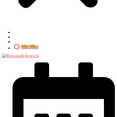
লাইভ ভিডিও