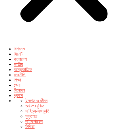
বিশ্বনাথ
সিলেট
বাংলাদেশ
জাতীয়
আন্তর্জাতিক
রাজনীতি
শিক্ষা
খেলা
বিনোদন
প্রবাস
ইসলাম ও জীবন
তথ্যপ্রযুক্তি
সাহিত্য-সংস্কৃতি
মুক্তমত
লাইফস্টাইল
মিডিয়া